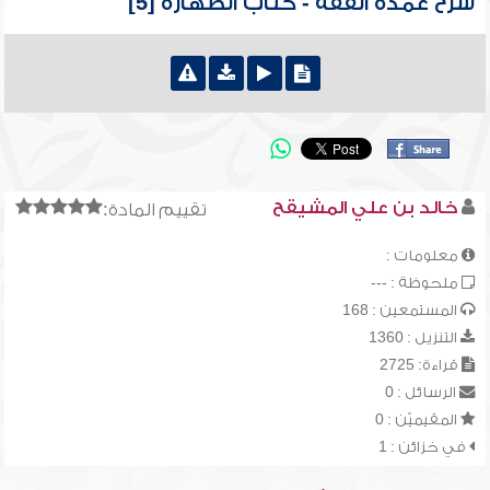
شرح عمدة الفقه - كتاب الطهارة [5]
خالد بن علي المشيقح
تقييم المادة:
معلومات :
ملحوظة : ---
المستمعين : 168
التنزيل : 1360
قراءة: 2725
الرسائل : 0
المقيميّن : 0
في خزائن : 1