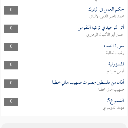
حكم العمل فى البنوك
0
محمد ناصر الدين الألباني
أثر التوحيد في تزكية النفوس
0
حسن أبو الأشبال الزهيري
سورة النساء
0
رشيد بلعالية
المسؤولية
0
أيمن صيدح
أذان من فلسطين-بصوت صهيب هاني خطبا
0
صهيب هاني خطبا
الشموخ5
0
مهند الدوسري