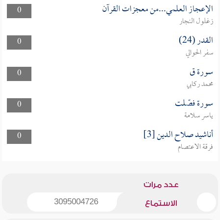
الإعجاز العلمي...من معجزات القرآن
0
زغلول النجار
القدر (24)
0
سفر الحوالي
سورة ق
0
محمد ركابي
سورة فصّلت
0
ياسر سلامة
أناشيد صلاح الدين [3]
0
فرقة الاعتصام
عدد مرات
3095004726
الاستماع