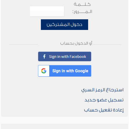
كـلـــمـة
الـمـــــرور:
دخول المشتركين
أو الدخول بحساب
استرجاع الرمز السري
تسجيل عضو جديد
إعادة تفعيل حساب