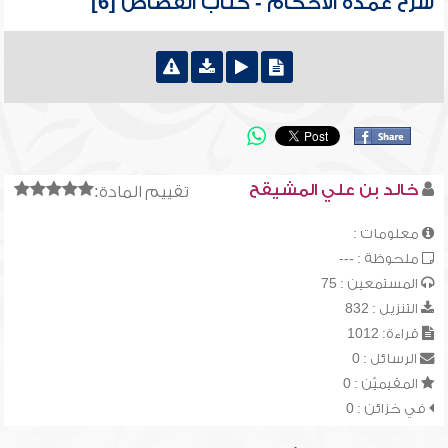
شرح عمدة الأحكام - كتاب القصاص [6]
خالد بن علي المشيقح
تقييم المادة:
معلومات :
ملحوظة : ---
المستمعين : 75
التنزيل : 832
قراءة: 1012
الرسائل : 0
المقيميّن : 0
في خزائن : 0