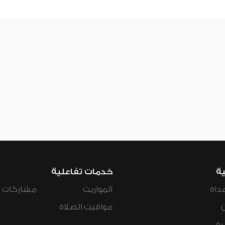
ية
خدمات تفاعلية
داة
المواريث
مشاركات ال
مواقيت الصلاة
رة