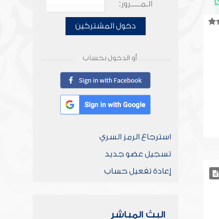
الـمـــــرور:
دخول المشتركين
أو الدخول بحساب
استرجاع الرمز السري
تسجيل عضو جديد
إعادة تفعيل حساب
البث المباشر