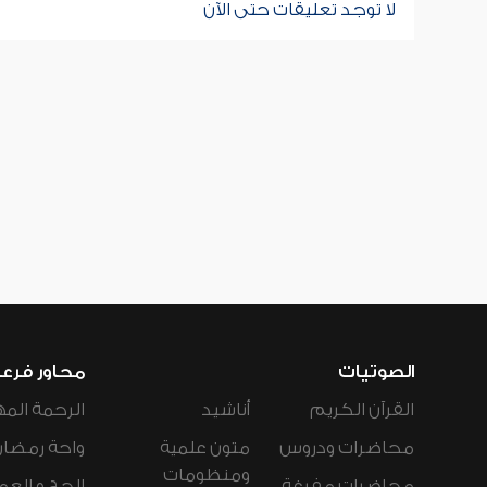
لا توجد تعليقات حتى الآن
الصوتيات
محاور فرع
القرآن الكريم
أناشيد
الرحمة المه
محاضرات ودروس
متون علمية
واحة رمضان
ومنظومات
محاضرات مفرغة
الحج و العم