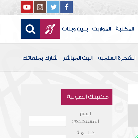
المكتبة
المواريث
بنين وبنات
الشجرة العلمية
البث المباشر
شارك بملفاتك
مكتبتك الصوتية
اسم
المستخدم:
كـلـــمـة