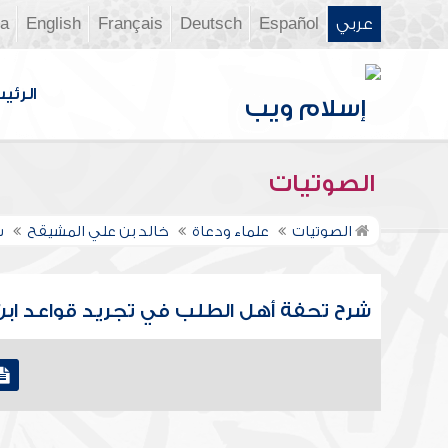
عربي
Español
Deutsch
Français
English
ia
الرئي
الصوتيات
الصوتيات
علماء ودعاة
خالد بن علي المشيقح
ش
شرح تحفة أهل الطلب في تجريد قواعد ابن ر