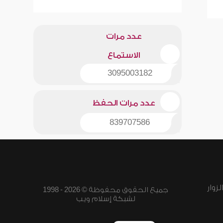
عدد مرات
الاستماع
3095003182
عدد مرات الحفظ
839707586
زوار
جميع الحقوق محفوظة © 2026 - 1998
لشبكة إسلام ويب