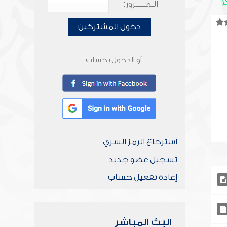
الـمـــــرور:
دخول المشتركين
أو الدخول بحساب
استرجاع الرمز السري
تسجيل عضو جديد
إعادة تفعيل حساب
البث المباشر