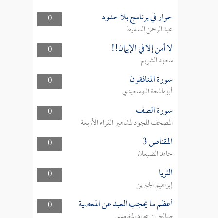
حوار في برنامج بلا حدود
0
عبد الرحمن السميط
لا أمن إلا في الإيمان!!
0
سعود الشريم
سورة المنافقون
0
أبوطلحة البوسعيدي
سورة الصف
0
المصحف المجود لمشاهير القراء الأربعة
المقناص 3
0
حامد الضبعان
الثريا
0
إبراهيم الجبرين
أعظم ما يحجب العبد عن المعصية
0
صالح بن عواد المغامسي