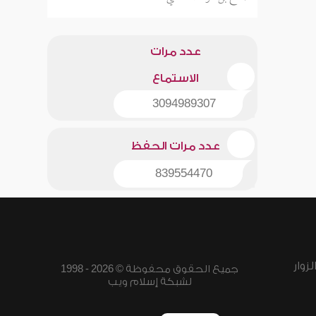
عدد مرات
الاستماع
3094989307
عدد مرات الحفظ
839554470
زوار
جميع الحقوق محفوظة © 2026 - 1998
لشبكة إسلام ويب