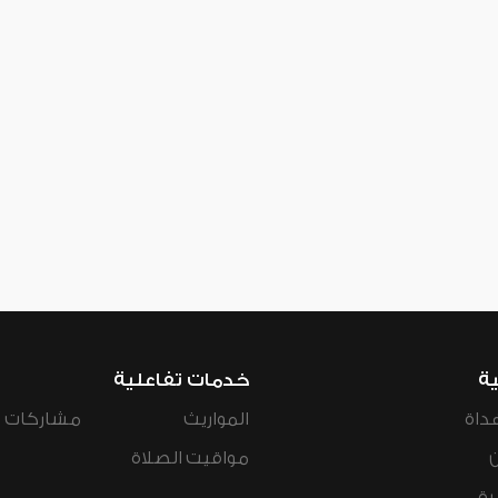
ية
خدمات تفاعلية
داة
المواريث
مشاركات ال
مواقيت الصلاة
رة