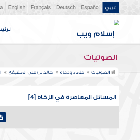
عربي
Español
Deutsch
Français
English
ia
الرئي
الصوتيات
الصوتيات
علماء ودعاة
خالد بن علي المشيقح
ا
المسائل المعاصرة في الزكاة [4]