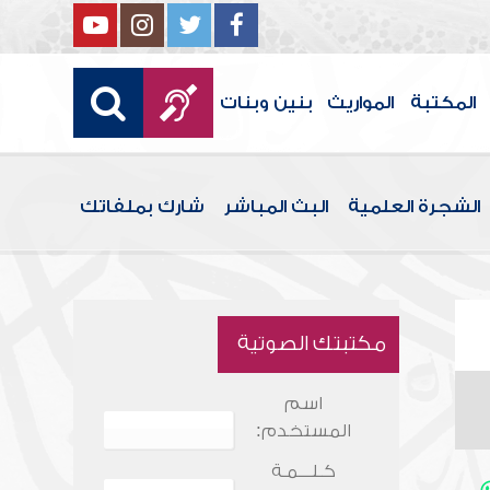
المكتبة
المواريث
بنين وبنات
الشجرة العلمية
البث المباشر
شارك بملفاتك
مكتبتك الصوتية
اسم
المستخدم:
كـلـــمـة