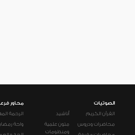
الصوتيات
محاور فرع
القرآن الكريم
أناشيد
الرحمة المه
محاضرات ودروس
متون علمية
واحة رمضان
ومنظومات
محاضرات مفرغة
الحج و العم