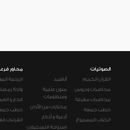
الصوتيات
محاور فرع
القرآن الكريم
أناشيد
الرحمة المه
محاضرات ودروس
متون علمية
واحة رمضان
ومنظومات
محاضرات مفرغة
الحج و العم
مختارات من الأذان
خطب جمعة
خطب جمع
أدعية و أذكار
الكتاب المسموع
القراءات ال
استراحة التسجيلات