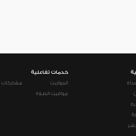
ية
خدمات تفاعلية
داة
المواريث
مشاركات ال
مواقيت الصلاة
رة
ة
عشر