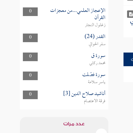
الإعجاز العلمي...من معجزات
0
القرآن
ي
زغلول النجار
القدر (24)
0
سفر الحوالي
سورة ق
0
محمد ركابي
سورة فصّلت
0
ياسر سلامة
أناشيد صلاح الدين [3]
0
فرقة الاعتصام
عدد مرات