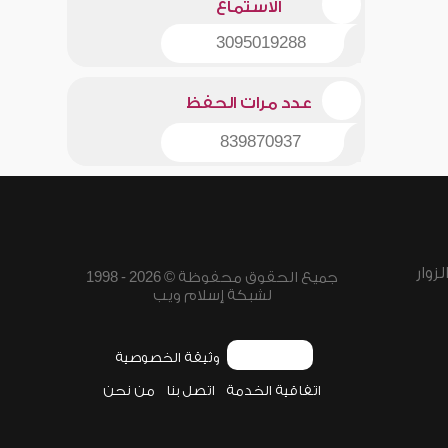
الاستماع
3095019288
عدد مرات الحفظ
839870937
زوار
جميع الحقوق محفوظة © 2026 - 1998
لشبكة إسلام ويب
وثيقة الخصوصية
اتفاقية الخدمة
اتصل بنا
من نحن