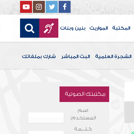
المكتبة
المواريث
بنين وبنات
الشجرة العلمية
البث المباشر
شارك بملفاتك
مكتبتك الصوتية
اسم
المستخدم:
كـلـــمـة