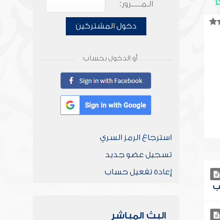
الـمـــــرور:
دخول المشتركين
أو الدخول بحساب
استرجاع الرمز السري
تسجيل عضو جديد
إعادة تفعيل حساب
البث المباشر