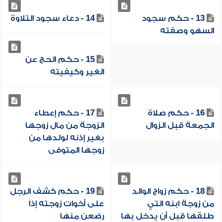
13 - حكم سجود
14 - دعاء سجود التلاوة
السهو وصفته
15 - حكم الحج عن
الغير وكيفيته
16 - حكم صلاة
17 - حكم إعطاء
الجمعة قبل الزوال
الزوجة من مال زوجها
بغير إذنه لولدها من
زوجها المتوفى
18 - حكم زواج الوالد
19 - حكم كشف الرجل
من زوجة ابنه التي
على أخوات زوجته إذا
طلقها قبل أن يدخل بها
رضعن منها