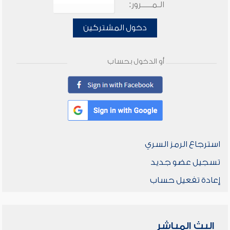
الـمـــــرور:
دخول المشتركين
أو الدخول بحساب
استرجاع الرمز السري
تسجيل عضو جديد
إعادة تفعيل حساب
البث المباشر