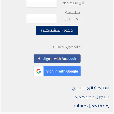
المستخدم:
كـلـــمـة
الـمـــــرور:
دخول المشتركين
أو الدخول بحساب
استرجاع الرمز السري
تسجيل عضو جديد
إعادة تفعيل حساب