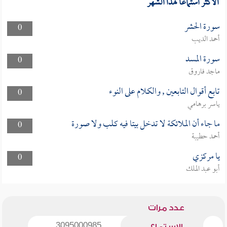
الأكثر استماعا لهذا الشهر
سورة الحشر
0
أحمد الديب
سورة المسد
0
ماجد فاروق
تابع أقوال التابعين , والكلام على النوء
0
ياسر برهامي
ما جاء أن الملائكة لا تدخل بيتا فيه كلب ولا صورة
0
أحمد حطيبة
يا مركزي
0
أبو عبد الملك
عدد مرات
3095000985