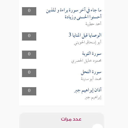
ما جاء في آخر سورة براءة و للذين
0
أحسنوا الحسنى وزيادة
أحمد حطيبة
الوصايا قبل المنايا 3
0
أبو إسحاق الحويني
سورة التوبة
0
محمود خليل الحصري
سورة النحل
0
محمد أبو سنينة
أذان إبراهيم جبر
0
إبراهيم جبر
عدد مرات