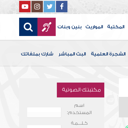
المكتبة
المواريث
بنين وبنات
الشجرة العلمية
البث المباشر
شارك بملفاتك
مكتبتك الصوتية
اسم
المستخدم:
كـلـــمـة