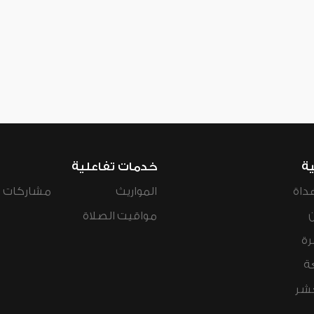
ية
خدمات تفاعلية
داة
المواريث
مشاركات ال
مواقيت الصلاة
رة
ة
عشر