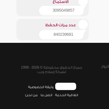
الاستماع
3095049857
عدد مرات الحفظ
840239681
زوار
جميع الحقوق محفوظة © 2026 - 1998
لشبكة إسلام ويب
وثيقة الخصوصية
اتفاقية الخدمة
اتصل بنا
من نحن