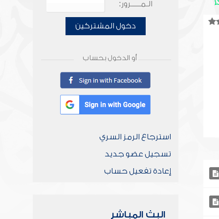
الـمـــــرور:
دخول المشتركين
أو الدخول بحساب
استرجاع الرمز السري
تسجيل عضو جديد
إعادة تفعيل حساب
البث المباشر