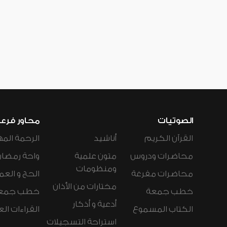
الصوتيات
محاور فرع
القرآن الكريم
أناشيد
الرحمة المه
محاضرات ودروس
متون علمية
واحة رمضان
ومنظومات
محاضرات مفرغة
الحج و العم
مختارات من الأذان
خطب جمعة
خطب جمع
أدعية و أذكار
الكتاب المسموع
القراءات ال
استراحة التسجيلات