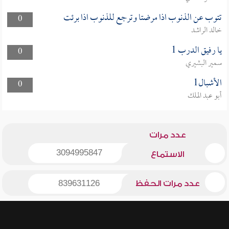
تتوب عن الذنوب اذا مرضتا وترجع للذنوب اذا برئت
0
خالد الراشد
يا رفيق الدرب 1
0
سمير البشيري
الأشبال1
0
أبو عبد الملك
عدد مرات
3094995847
الاستماع
عدد مرات الحفظ
839631126