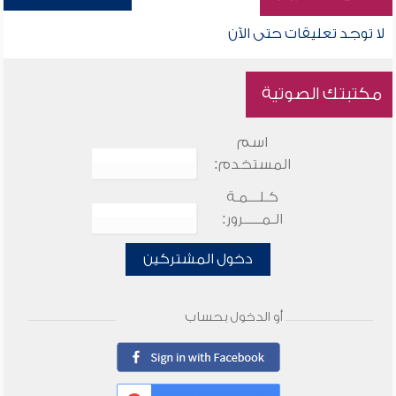
لا توجد تعليقات حتى الآن
مكتبتك الصوتية
اسم
المستخدم:
كـلـــمـة
الـمـــــرور:
دخول المشتركين
أو الدخول بحساب