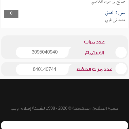
صالح بن عواد المغامسي
سورة الفلق
0
مصطفى غربي
عدد مرات
3095040940
الاستماع
عدد مرات الحفظ
840140744
جميع الحقوق محفوظة © 2026 - 1998 لشبكة إسلام ويب