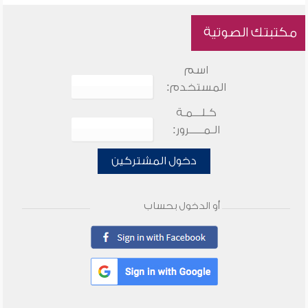
مكتبتك الصوتية
اسم
المستخدم:
كـلـــمـة
الـمـــــرور:
دخول المشتركين
أو الدخول بحساب