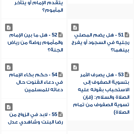
يتقدم الإمام أو يتأخر
المأموم؟
51 - هل يضم المصلي
52 - هل ما بين الإمام
رجليه في السجود أو يفرج
والمأموم روضة من رياض
بينهما؟
الجنة؟
53 - هل يصرف الأمر
54 - حكم بكاء الإمام
بتسوية الصفوف إلى
في دعاء القنوت حال
الاستحباب بقوله عليه
دعائه للمسلمين
الصلاة والسلام: (فإن
تسوية الصفوف من تمام
الصلاة)
55 - لابد في الزواج من
رضا البنت وشاهدي عدل