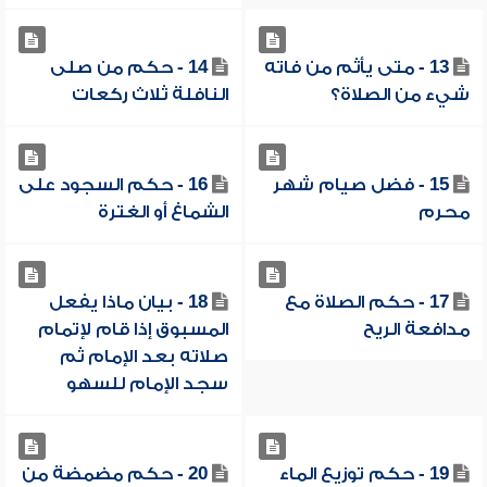
13 - متى يأثم من فاته
14 - حكم من صلى
شيء من الصلاة؟
النافلة ثلاث ركعات
15 - فضل صيام شهر
16 - حكم السجود على
محرم
الشماغ أو الغترة
17 - حكم الصلاة مع
18 - بيان ماذا يفعل
مدافعة الريح
المسبوق إذا قام لإتمام
صلاته بعد الإمام ثم
سجد الإمام للسهو
19 - حكم توزيع الماء
20 - حكم مضمضة من