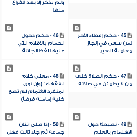
ولم يذكر إلا بعد الفراغ
منها
45 - حكم إعطاء الأجر
46 - حكم دخول
لمن سعى في إنجاز
الحمام بالأقلام التي
معاملة للغير
عليها لفظ الجلالة
47 - حكم الصلاة خلف
48 - معنى كلام
من لا يطمئن في صلاته
الفقهاء: (وإن نوى
المنفرد الائتمام لم تصح
كنية إمامته فرضاً)
49 - نصيحة حول
50 - إذا صلى اثنان
الاهتمام بالعلم
جماعة ثم جاء ثالث فهل