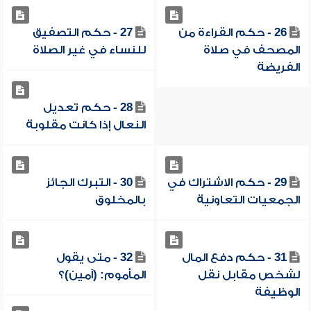
26 - حكم القراءة من
27 - حكم التصفيق
المصحف في صلاة
للنساء في غير الصلاة
الفريضة
28 - حكم تعديل
النعال إذا كانت مقلوبة
29 - حكم الاشتراك في
30 - التبرك الجائز
الجمعيات التعاونية
بالمخلوق
31 - حكم دفع المال
32 - متى يقول
لشخص مقابل نقل
المأموم: (آمين)؟
الوظيفة