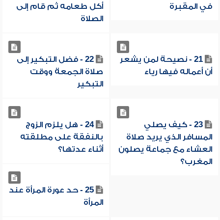
في المقبرة
أكل طعامه ثم قام إلى
الصلاة
21 - نصيحة لمن يشعر
22 - فضل التبكير إلى
أن أعماله فيها رياء
صلاة الجمعة ووقت
التبكير
23 - كيف يصلي
24 - هل يلزم الزوج
المسافر الذي يريد صلاة
بالنفقة على مطلقته
العشاء مع جماعة يصلون
أثناء عدتها؟
المغرب؟
25 - حد عورة المرأة عند
المرأة