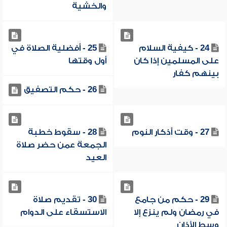
والخشية
24 - كيفية السلام
25 - أفضلية الصلاة في
على المسلمين إذا كان
أول وقتها
بينهم كفار
26 - حكم التصفيق
27 - وقت أذكار النوم
28 - سقوط خطبة
الجمعة عمن حضر صلاة
العيد
29 - حكم من جامع
30 - تقديم صلاة
في رمضان ولم ينزع إلا
الاستسقاء على الدوام
وسط الأذان