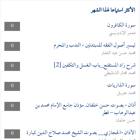
الأكثر استماعا لهذا الشهر
سورة الكافرون
0
معمر الإندونيسي
تيسير أصول الفقه للمبتدئين - الندب والمحرم
0
محمد حسن عبد الغفار
شرح زاد المستقنع_باب الغسل والتكفين [2]
0
محمد مختار الشنقيطي
سورة الذاريات
0
محمد جبريل
أذان - بصوت حسن خلفان. مؤذن جامع الإمام محمد بن
0
عبدالوهاب – قطر
حسن خلفان
الأذان -الحجازي__ بصوت الشيخ محمد صلاح الدين كبارة
0