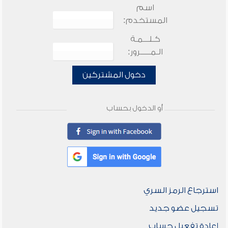
اسم
المستخدم:
كـلـــمـة
الـمـــــرور:
دخول المشتركين
أو الدخول بحساب
استرجاع الرمز السري
تسجيل عضو جديد
إعادة تفعيل حساب