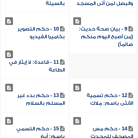
والبصل لمن أتى المسجد
بالسيئة
9 - بيان صحة حديث:
10 - حكم التصوير
(من أصبح اليوم منكم
بكاميرا الفيديو
صائماً)
11 - قاعدة: لا إيثار في
الطاعة
12 - حكم تسمية
13 - حكم بدء غير
الأنثى باسم: ملاك
المسلم بالسلام
14 - حكم مس
15 - حكم التسمي
المصحف للمحدث
باسم: أبرار