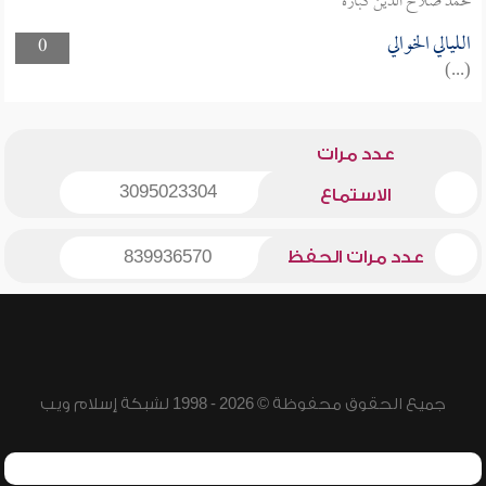
محمد صلاح الدين كبارة
الليالي الخوالي
0
(...)
عدد مرات
3095023304
الاستماع
عدد مرات الحفظ
839936570
جميع الحقوق محفوظة © 2026 - 1998 لشبكة إسلام ويب