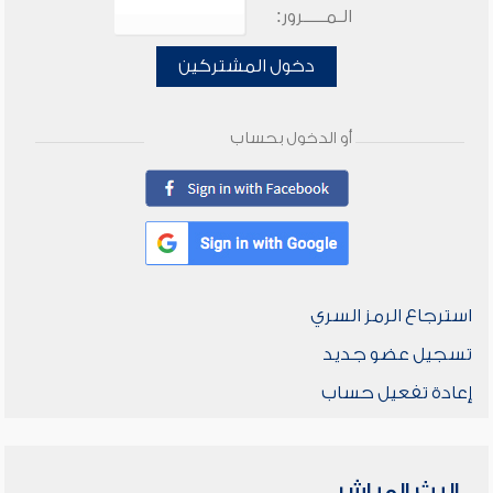
الـمـــــرور:
دخول المشتركين
أو الدخول بحساب
استرجاع الرمز السري
تسجيل عضو جديد
إعادة تفعيل حساب
البث المباشر