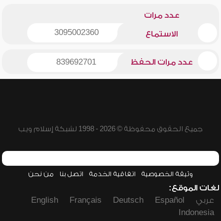
عدد مرات
3095002360
الاستماع
عدد مرات الحفظ
839692701
جميع الحقوق محفوظة © 2026 - 1998 لشبكة إسلام ويب
وثيقة الخصوصية
اتفاقية الخدمة
اتصل بنا
من نحن
لغات الموقع:
عربي
Español
Deutsch
Français
English
Indonesia