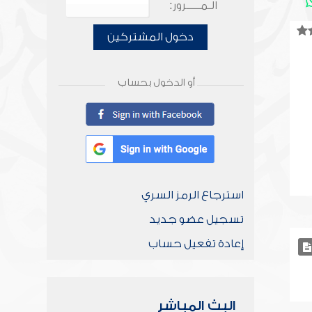
الـمـــــرور:
دخول المشتركين
أو الدخول بحساب
استرجاع الرمز السري
تسجيل عضو جديد
إعادة تفعيل حساب
البث المباشر