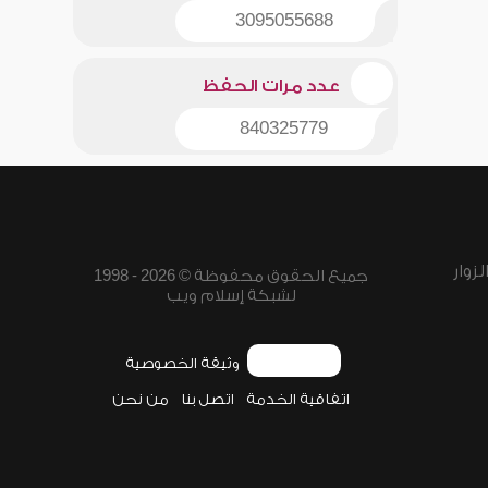
3095055688
عدد مرات الحفظ
840325779
زوار
جميع الحقوق محفوظة © 2026 - 1998
لشبكة إسلام ويب
وثيقة الخصوصية
اتفاقية الخدمة
اتصل بنا
من نحن