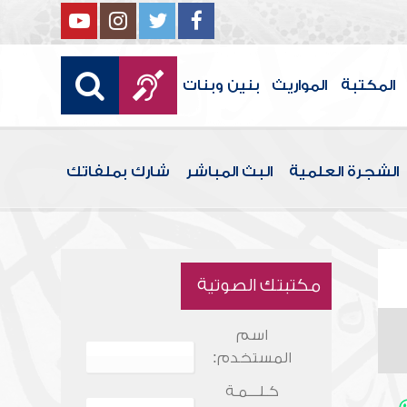
المكتبة
المواريث
بنين وبنات
الشجرة العلمية
البث المباشر
شارك بملفاتك
مكتبتك الصوتية
اسم
المستخدم:
كـلـــمـة