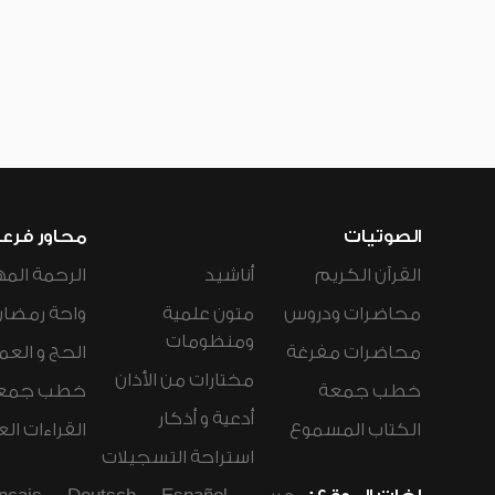
الصوتيات
محاور فرع
القرآن الكريم
أناشيد
الرحمة المه
محاضرات ودروس
متون علمية
واحة رمضان
ومنظومات
محاضرات مفرغة
الحج و العم
مختارات من الأذان
خطب جمعة
خطب جمع
أدعية و أذكار
الكتاب المسموع
القراءات ال
استراحة التسجيلات