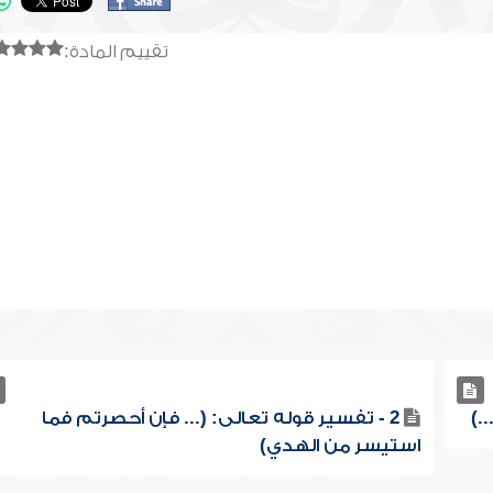
تقييم المادة:
2 - تفسير قوله تعالى: (... فإن أحصرتم فما
استيسر من الهدي)