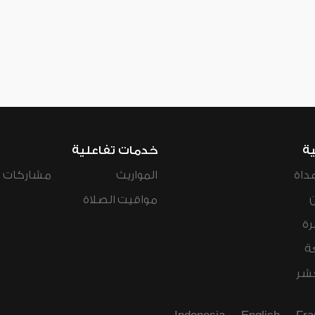
ية
خدمات تفاعلية
داة
المواريث
مشاركات ال
مواقيت الصلاة
رة
ة
عشر