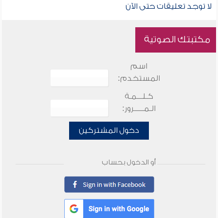
لا توجد تعليقات حتى الآن
مكتبتك الصوتية
اسم
المستخدم:
كـلـــمـة
الـمـــــرور:
دخول المشتركين
أو الدخول بحساب