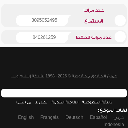
عدد مرات
3095052495
الاستماع
عدد مرات الحفظ
840261259
جميع الحقوق محفوظة © 2026 - 1998 لشبكة إسلام ويب
وثيقة الخصوصية
اتفاقية الخدمة
اتصل بنا
من نحن
لغات الموقع:
عربي
Español
Deutsch
Français
English
Indonesia