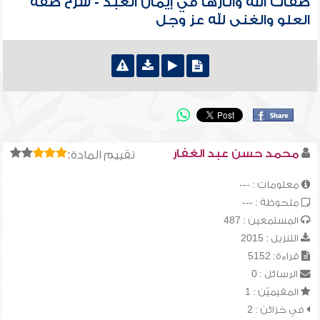
صفات الله وآثارها في إيمان العبد - شرح صفة
العلو والغنى لله عز وجل
محمد حسن عبد الغفار
تقييم المادة:
معلومات : ---
ملحوظة : ---
المستمعين : 487
التنزيل : 2015
قراءة: 5152
الرسائل : 0
المقيميّن : 1
في خزائن : 2