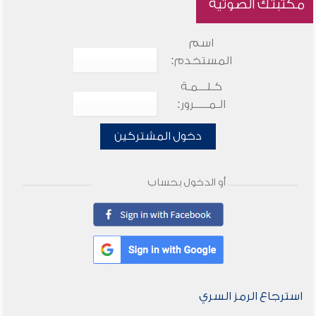
مكتبتك الصوتية
اسم
المستخدم:
كـلـــمـة
الـمـــــرور:
دخول المشتركين
أو الدخول بحساب
استرجاع الرمز السري