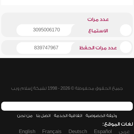
عدد مرات
3095006170
الاستماع
عدد مرات الحفظ
839747967
جميع الحقوق محفوظة © 2026 - 1998 لشبكة إسلام ويب
وثيقة الخصوصية
اتفاقية الخدمة
اتصل بنا
من نحن
لغات الموقع:
عربي
Español
Deutsch
Français
English