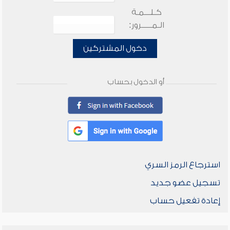
كـلـــمـة
الـمـــــرور:
دخول المشتركين
أو الدخول بحساب
استرجاع الرمز السري
تسجيل عضو جديد
إعادة تفعيل حساب