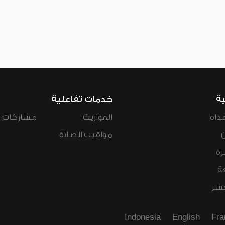
ية
خدمات تفاعلية
داة
المواريث
مشاركات ال
مواقيت الصلاة
رة
ة
عشر
Indonesia
English
Fra