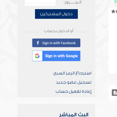
الـمـــــرور:
دخول المشتركين
أو الدخول بحساب
استرجاع الرمز السري
تسجيل عضو جديد
إعادة تفعيل حساب
البث المباشر