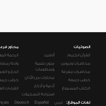
الصوتيات
محاور فرع
القرآن الكريم
أناشيد
الرحمة المه
محاضرات ودروس
متون علمية
واحة رمضان
ومنظومات
محاضرات مفرغة
الحج و العم
مختارات من الأذان
خطب جمعة
خطب جمع
أدعية و أذكار
الكتاب المسموع
القراءات ال
استراحة التسجيلات
لغات الموقع:
عربي
Español
Deutsch
nçais