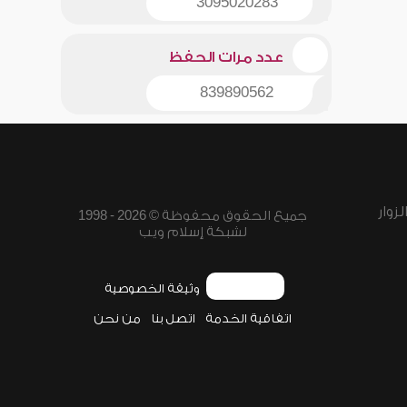
3095020283
عدد مرات الحفظ
839890562
زوار
جميع الحقوق محفوظة © 2026 - 1998
لشبكة إسلام ويب
وثيقة الخصوصية
اتفاقية الخدمة
اتصل بنا
من نحن