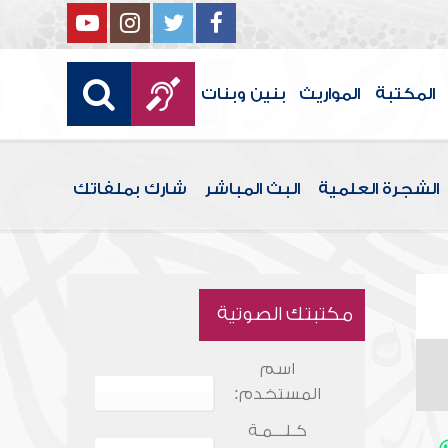
المكتبة
المواريث
بنين وبنات
الشجرة العلمية
البث المباشر
شارك بملفاتك
مكتبتك الصوتية
اسم
المستخدم:
كـلـــمـة