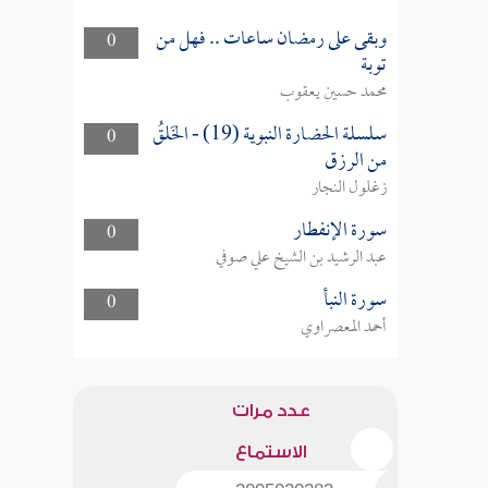
وبقى على رمضان ساعات .. فهل من
0
توبة
محمد حسين يعقوب
سلسلة الحضارة النبوية (19) - الخَلقُ
0
من الرزق
زغلول النجار
سورة الإنفطار
0
عبد الرشيد بن الشيخ علي صوفي
سورة النبأ
0
أحمد المعصراوي
عدد مرات
الاستماع