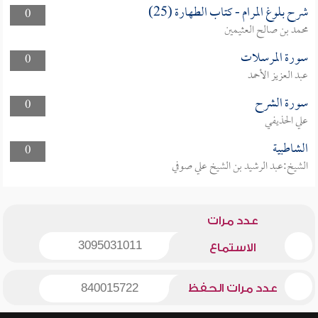
شرح بلوغ المرام - كتاب الطهارة (25)
0
محمد بن صالح العثيمين
سورة المرسلات
0
عبد العزيز الأحمد
سورة الشرح
0
علي الحذيفي
الشاطبية
0
الشيخ:عبد الرشيد بن الشيخ علي صوفي
عدد مرات
3095031011
الاستماع
عدد مرات الحفظ
840015722