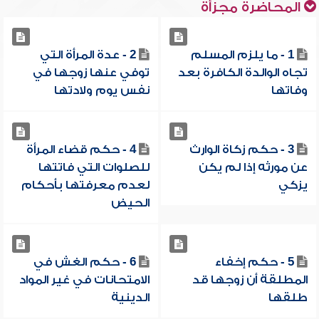
المحاضرة مجزأة
1 - ما يلزم المسلم
2 - عدة المرأة التي
تجاه الوالدة الكافرة بعد
توفي عنها زوجها في
وفاتها
نفس يوم ولادتها
3 - حكم زكاة الوارث
4 - حكم قضاء المرأة
عن مورثه إذا لم يكن
للصلوات التي فاتتها
يزكي
لعدم معرفتها بأحكام
الحيض
5 - حكم إخفاء
6 - حكم الغش في
المطلقة أن زوجها قد
الامتحانات في غير المواد
طلقها
الدينية