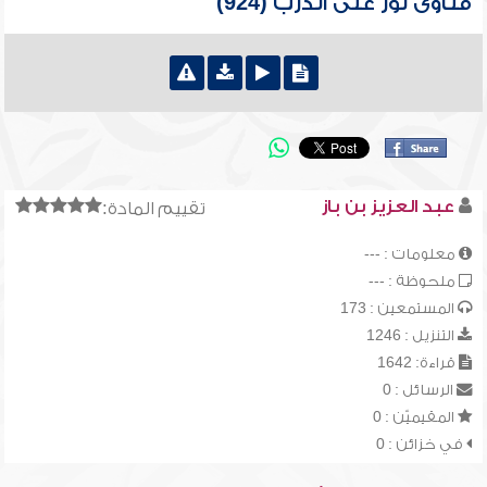
فتاوى نور على الدرب (924)
عبد العزيز بن باز
تقييم المادة:
معلومات : ---
ملحوظة : ---
المستمعين : 173
التنزيل : 1246
قراءة: 1642
الرسائل : 0
المقيميّن : 0
في خزائن : 0