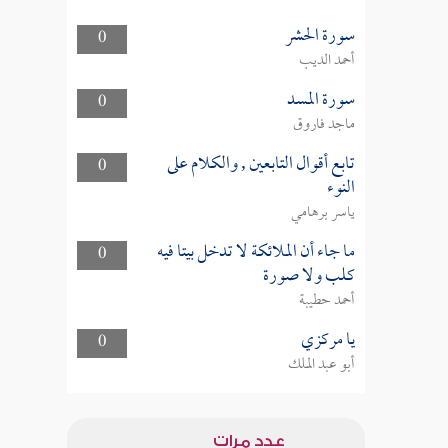
سورة الحشر
0
أحمد الديب
سورة المسد
0
ماجد فاروق
تابع أقوال التابعين , والكلام على
0
النوء
ياسر برهامي
ما جاء أن الملائكة لا تدخل بيتا فيه
0
كلب ولا صورة
أحمد حطيبة
يا مركزي
0
أبو عبد الملك
عدد مرات