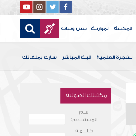
المكتبة
المواريث
بنين وبنات
الشجرة العلمية
البث المباشر
شارك بملفاتك
مكتبتك الصوتية
اسم
المستخدم:
كـلـــمـة