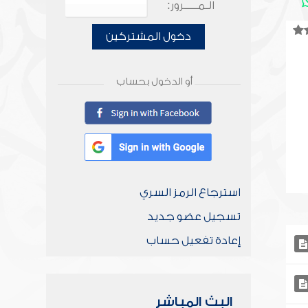
الـمـــــرور:
دخول المشتركين
أو الدخول بحساب
استرجاع الرمز السري
تسجيل عضو جديد
إعادة تفعيل حساب
البث المباشر