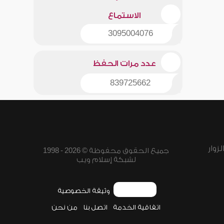
الاستماع
3095004076
عدد مرات الحفظ
839725662
زوار
جميع الحقوق محفوظة © 2026 - 1998
لشبكة إسلام ويب
وثيقة الخصوصية
اتفاقية الخدمة
اتصل بنا
من نحن