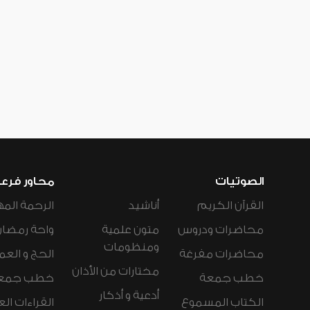
الصوتيات
محاور فرع
القرآن الكريم
أناشيد
الرحمة المه
محاضرات ودروس
متون علمية
واحة رمضان
ومنظومات
محاضرات مفرغة
الحج و العم
مختارات من الأذان
خطب جمعة
خطب جمع
أدعية و أذكار
الكتاب المسموع
القراءات ال