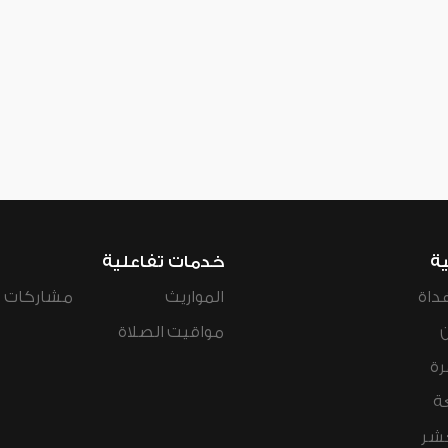
ية
خدمات تفاعلية
داة
المواريث
مشاركات ال
مواقيت الصلاة
رة
ة
عشر