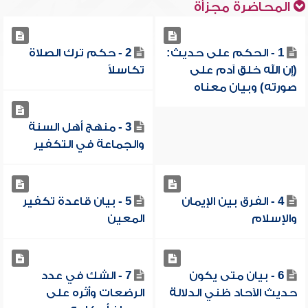
المحاضرة مجزأة
1 - الحكم على حديث:
2 - حكم ترك الصلاة
(إن الله خلق آدم على
تكاسلاً
صورته) وبيان معناه
3 - منهج أهل السنة
والجماعة في التكفير
4 - الفرق بين الإيمان
5 - بيان قاعدة تكفير
والإسلام
المعين
6 - بيان متى يكون
7 - الشك في عدد
حديث الآحاد ظني الدلالة
الرضعات وأثره على