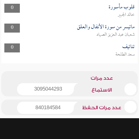
قلوب مأسورة
0
خالد الجبير
ماتيسر من سورة الأنفال والعلق
0
شعبان عبد العزيز الصياد
تناتيف
0
سعد الطلحة
عدد مرات
3095044293
الاستماع
عدد مرات الحفظ
840184584