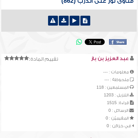
فتاوى نور على الدرب (862)
عبد العزيز بن باز
تقييم المادة:
معلومات : ---
ملحوظة : ---
المستمعين : 118
التنزيل : 1203
قراءة: 1515
الرسائل : 0
المقيميّن : 0
في خزائن : 0