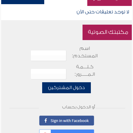
لا توجد تعليقات حتى الآن
مكتبتك الصوتية
اسم
المستخدم:
كـلـــمـة
الـمـــــرور:
دخول المشتركين
أو الدخول بحساب