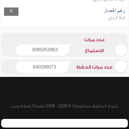
رغم الحصار
0
فرقة الروابي
عدد مرات
3095053963
الاستماع
عدد مرات الحفظ
840286073
جميع الحقوق محفوظة © 2026 - 1998 لشبكة إسلام ويب