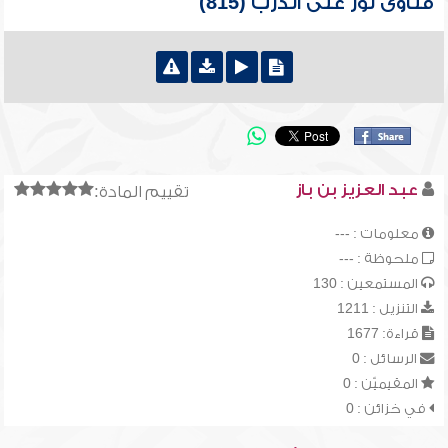
فتاوى نور على الدرب (815)
عبد العزيز بن باز
تقييم المادة:
معلومات : ---
ملحوظة : ---
المستمعين : 130
التنزيل : 1211
قراءة: 1677
الرسائل : 0
المقيميّن : 0
في خزائن : 0