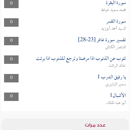
سورة البقرة
0
محمد سعيد خياط
سورة القمر
0
السيد أحمد أبوزيد
تفسير سورة غافر [23-28]
0
المنتصر الكتاني
تتوب عن الذنوب اذا مرضتا وترجع للذنوب اذا برئت
0
خالد الراشد
يا رفيق الدرب 1
0
سمير البشيري
الأشبال1
0
أبو عبد الملك
عدد مرات