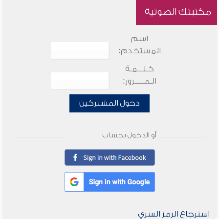
مكتبتك الصوتية
اسم
المستخدم:
كـلـــمـة
الـمـــــرور:
دخول المشتركين
أو الدخول بحساب
استرجاع الرمز السري