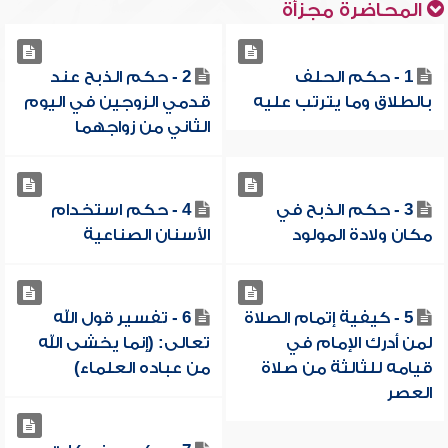
المحاضرة مجزأة
1 - حكم الحلف
2 - حكم الذبح عند
بالطلاق وما يترتب عليه
قدمي الزوجين في اليوم
الثاني من زواجهما
3 - حكم الذبح في
4 - حكم استخدام
مكان ولادة المولود
الأسنان الصناعية
5 - كيفية إتمام الصلاة
6 - تفسير قول الله
لمن أدرك الإمام في
تعالى: (إنما يخشى الله
قيامه للثالثة من صلاة
من عباده العلماء)
العصر