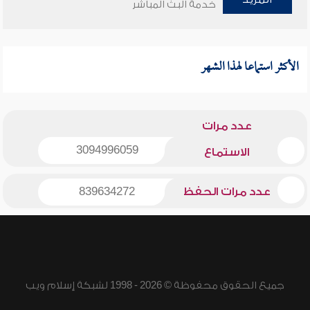
خدمة البث المباشر
الأكثر استماعا لهذا الشهر
عدد مرات
3094996059
الاستماع
عدد مرات الحفظ
839634272
جميع الحقوق محفوظة © 2026 - 1998 لشبكة إسلام ويب