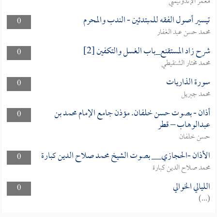
معمر الإندونيسي
تيسير أصول الفقه للمبتدئين - الندب والمحرم
0
محمد حسن عبد الغفار
شرح زاد المستقنع_باب الغسل والتكفين [2]
0
محمد مختار الشنقيطي
سورة الذاريات
0
محمد جبريل
أذان - بصوت حسن خلفان. مؤذن جامع الإمام محمد بن
0
عبدالوهاب – قطر
حسن خلفان
الأذان -الحجازي__ بصوت الشيخ محمد صلاح الدين كبارة
0
محمد صلاح الدين كبارة
الليالي الخوالي
0
(...)