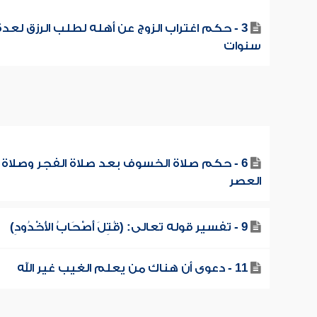
3 - حكم اغتراب الزوج عن أهله لطلب الرزق لعدة
سنوات
6 - حكم صلاة الخسوف بعد صلاة الفجر وصلاة
العصر
9 - تفسير قوله تعالى: (قُتِلَ أَصْحَابُ الأُخْدُودِ)
11 - دعوى أن هناك من يعلم الغيب غير الله