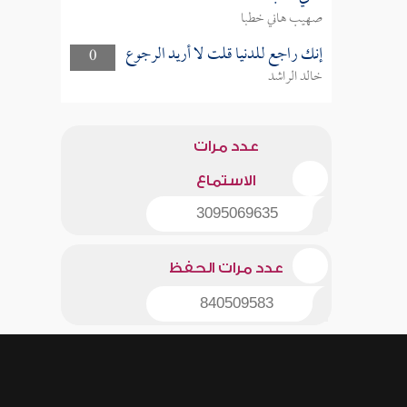
صهيب هاني خطبا
إنك راجع للدنيا قلت لا أريد الرجوع
0
خالد الراشد
عدد مرات
الاستماع
3095069635
عدد مرات الحفظ
840509583