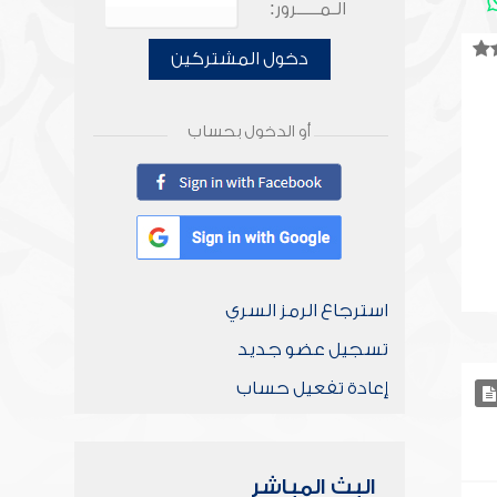
الـمـــــرور:
دخول المشتركين
أو الدخول بحساب
استرجاع الرمز السري
تسجيل عضو جديد
إعادة تفعيل حساب
البث المباشر