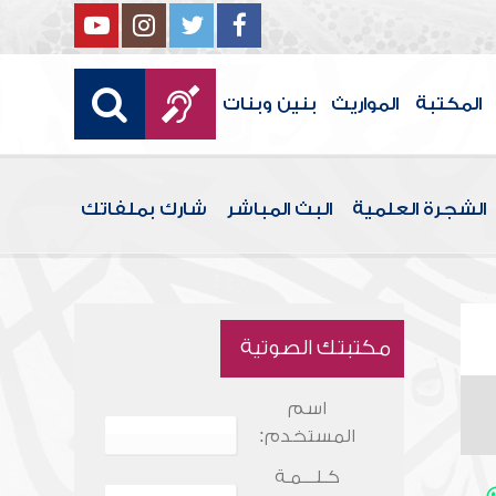
المكتبة
المواريث
بنين وبنات
الشجرة العلمية
البث المباشر
شارك بملفاتك
مكتبتك الصوتية
اسم
المستخدم:
كـلـــمـة