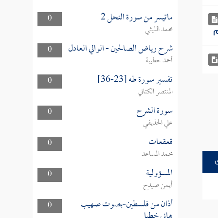
ماتيسر من سورة النحل 2
0
محمد الليثي
شرح رياض الصالحين - الوالي العادل
0
أحمد حطيبة
تفسير سورة طه [23-36]
0
المنتصر الكتاني
سورة الشرح
0
علي الحذيفي
قعقعات
0
محمد المساعد
المسؤولية
0
أيمن صيدح
أذان من فلسطين-بصوت صهيب
0
هاني خطبا