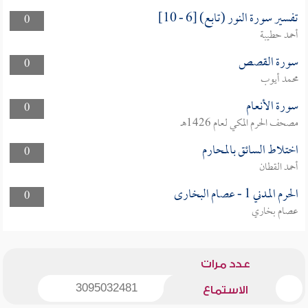
تفسير سورة النور (تابع) [6 - 10]
0
أحمد حطيبة
سورة القصص
0
محمد أيوب
سورة الأنعام
0
مصحف الحرم المكي لعام 1426هـ
اختلاط السائق بالمحارم
0
أحمد القطان
الحرم المدني 1 - عصام البخارى
0
عصام بخاري
عدد مرات
3095032481
الاستماع