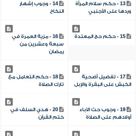
13 - حكم سلام المرأة
14 - وجوب إشهار
وردها على الأجنبي
النكاح
15 - حكم حج المعتدة
16 - مزية العمرة في
سبعة وعشرين من
رمضان
17 - تفضيل أضحية
18 - حكم التعامل مع
الكبش على البقرة والإبل
تارك الصلاة
19 - وجوب حث الآباء
20 - هدي السلف في
أولادهم على الصلاة
ختم القرآن