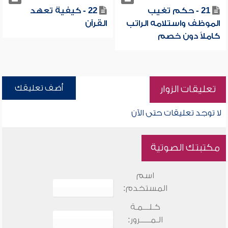
21 - حكم تغيب
22 - كيفية تعهد
الموظف واستلامه الراتب
القرآن
كاملاً دون خصم
أضف تعليقك
تعليقات الزوار
لا توجد تعليقات حتى الآن
مكتبتك الصوتية
اسم
المستخدم:
كـلـــمـة
الـمـــــرور: