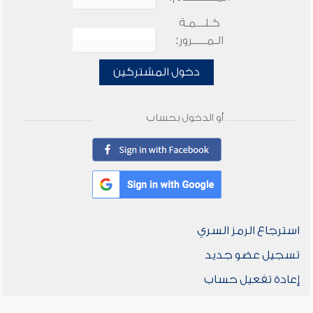
كـلـــمـة
الـمـــــرور:
دخول المشتركين
أو الدخول بحساب
استرجاع الرمز السري
تسجيل عضو جديد
إعادة تفعيل حساب