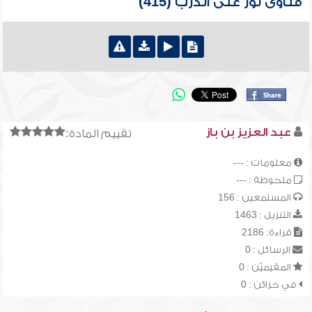
فتاوى نور على الدرب (415)
عبد العزيز بن باز
تقييم المادة:
معلومات : ---
ملحوظة : ---
المستمعين : 156
التنزيل : 1463
قراءة: 2186
الرسائل : 0
المقيميّن : 0
في خزائن : 0