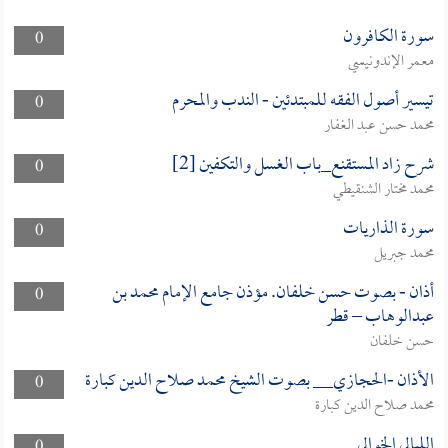
سورة الكافرون
0
معمر الإندونيسي
تيسير أصول الفقه للمبتدئين - الندب والمحرم
0
محمد حسن عبد الغفار
شرح زاد المستقنع_باب الغسل والتكفين [2]
0
محمد مختار الشنقيطي
سورة الذاريات
0
محمد جبريل
أذان - بصوت حسن خلفان. مؤذن جامع الإمام محمد بن
0
عبدالوهاب – قطر
حسن خلفان
الأذان -الحجازي__ بصوت الشيخ محمد صلاح الدين كبارة
0
محمد صلاح الدين كبارة
الليالي الخوالي