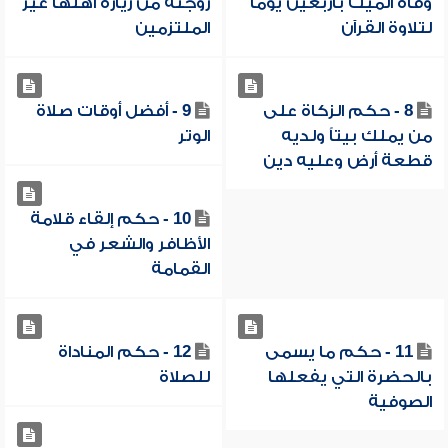
وفاة الميت بأربعين يوماً
زوجته من زيارة أهلها غير
لتلاوة القرآن
الملتزمين
8 - حكم الزكاة على
9 - أفضل أوقات صلاة
من يملك بيتاً ولديه
الوتر
قطعة أرض وعليه دين
10 - حكم إلقاء قلامة
الأظافر والشعر في
القمامة
11 - حكم ما يسمى
12 - حكم المناداة
بالحضرة التي يفعلها
للصلاة
الصوفية