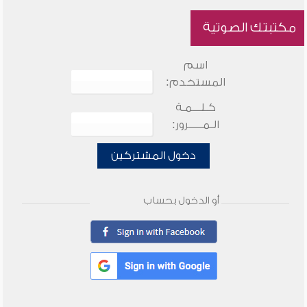
مكتبتك الصوتية
اسم
المستخدم:
كـلـــمـة
الـمـــــرور:
دخول المشتركين
أو الدخول بحساب