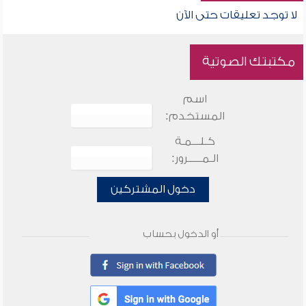
لا توجد تعليقات حتى الآن
مكتبتك الصوتية
اسم
المستخدم:
كـلـــمـة
الـمـــــرور:
دخول المشتركين
أو الدخول بحساب