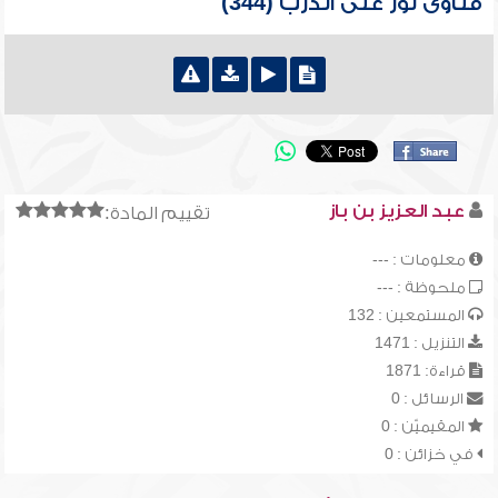
فتاوى نور على الدرب (344)
عبد العزيز بن باز
تقييم المادة:
معلومات : ---
ملحوظة : ---
المستمعين : 132
التنزيل : 1471
قراءة: 1871
الرسائل : 0
المقيميّن : 0
في خزائن : 0