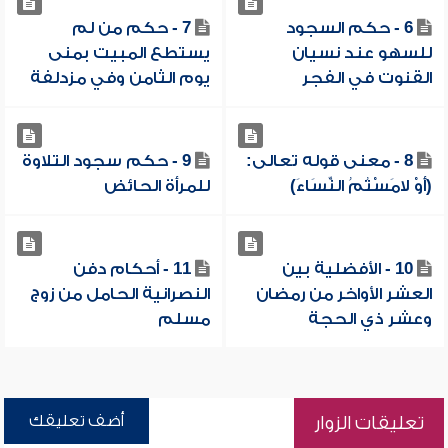
6 - حكم السجود
7 - حكم من لم
للسهو عند نسيان
يستطع المبيت بمنى
القنوت في الفجر
يوم الثامن وفي مزدلفة
8 - معنى قوله تعالى:
9 - حكم سجود التلاوة
(أَوْ لامَسْتُمُ النِّسَاءَ)
للمرأة الحائض
10 - الأفضلية بين
11 - أحكام دفن
العشر الأواخر من رمضان
النصرانية الحامل من زوج
وعشر ذي الحجة
مسلم
أضف تعليقك
تعليقات الزوار