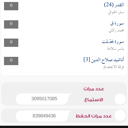
القدر (24)
0
سفر الحوالي
سورة ق
0
محمد ركابي
سورة فصّلت
0
ياسر سلامة
أناشيد صلاح الدين [3]
0
فرقة الاعتصام
عدد مرات
3095017085
الاستماع
عدد مرات الحفظ
839849436