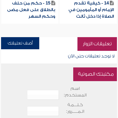
14 - كيفية تقدم
15 - حكم من حلف
الإمام أو المأمومين في
بالطلاق على فعل مضى
الصلاة إذا دخل ثالث
وحكم السهر
أضف تعليقك
تعليقات الزوار
لا توجد تعليقات حتى الآن
مكتبتك الصوتية
اسم
المستخدم:
كـلـــمـة
الـمـــــرور: