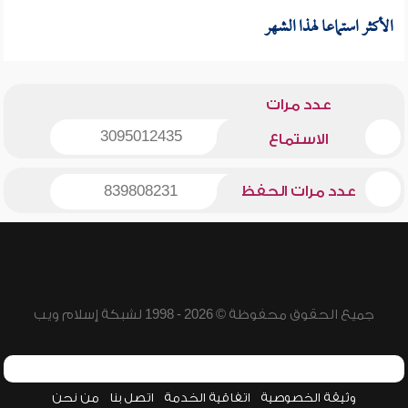
الأكثر استماعا لهذا الشهر
عدد مرات
3095012435
الاستماع
عدد مرات الحفظ
839808231
جميع الحقوق محفوظة © 2026 - 1998 لشبكة إسلام ويب
وثيقة الخصوصية
اتفاقية الخدمة
اتصل بنا
من نحن