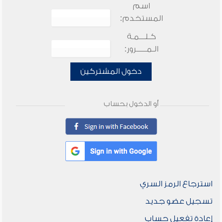
اسم
المستخدم:
كـلـــمـة
الـمـــــرور:
دخول المشتركين
أو الدخول بحساب
استرجاع الرمز السري
تسجيل عضو جديد
إعادة تفعيل حساب