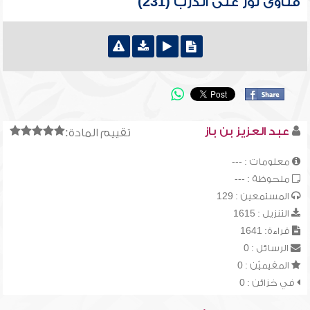
فتاوى نور على الدرب (231)
عبد العزيز بن باز
تقييم المادة:
معلومات : ---
ملحوظة : ---
المستمعين : 129
التنزيل : 1615
قراءة: 1641
الرسائل : 0
المقيميّن : 0
في خزائن : 0