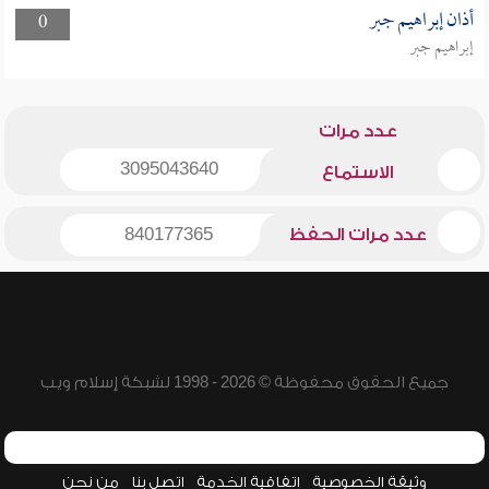
أذان إبراهيم جبر
0
إبراهيم جبر
عدد مرات
3095043640
الاستماع
عدد مرات الحفظ
840177365
جميع الحقوق محفوظة © 2026 - 1998 لشبكة إسلام ويب
وثيقة الخصوصية
اتفاقية الخدمة
اتصل بنا
من نحن