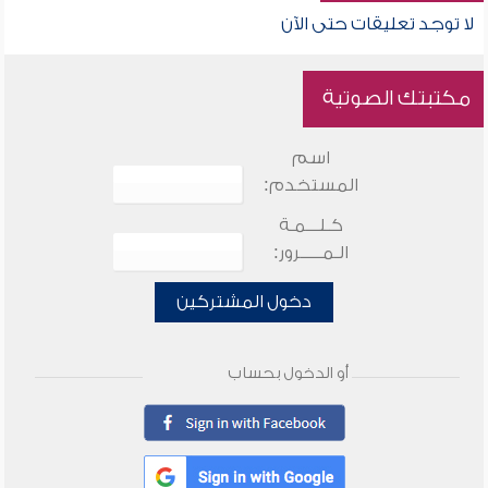
لا توجد تعليقات حتى الآن
مكتبتك الصوتية
اسم
المستخدم:
كـلـــمـة
الـمـــــرور:
دخول المشتركين
أو الدخول بحساب