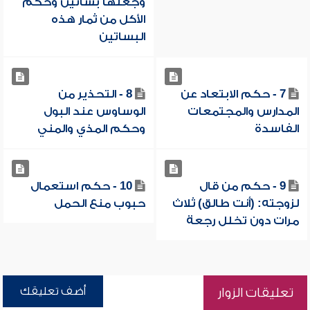
وجعلها بساتين وحكم
الأكل من ثمار هذه
البساتين
7 - حكم الابتعاد عن
8 - التحذير من
المدارس والمجتمعات
الوساوس عند البول
الفاسدة
وحكم المذي والمني
9 - حكم من قال
10 - حكم استعمال
لزوجته: (أنت طالق) ثلاث
حبوب منع الحمل
مرات دون تخلل رجعة
أضف تعليقك
تعليقات الزوار