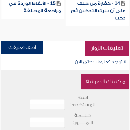
14 - كفارة من حلف
15 - الألفاظ الواردة في
على أن يترك التدخين ثم
مراجعة المطلقة
دخن
أضف تعليقك
تعليقات الزوار
لا توجد تعليقات حتى الآن
مكتبتك الصوتية
اسم
المستخدم:
كـلـــمـة
الـمـــــرور: