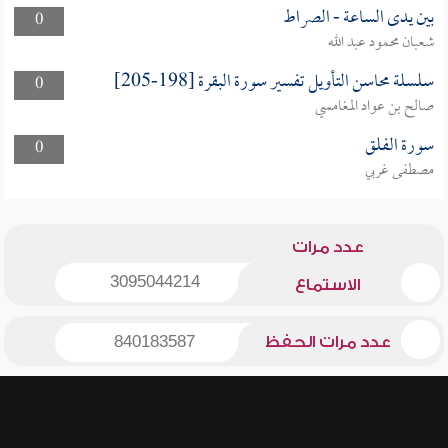
بين يدى الساعة - الصراط
0
شعبان محمود عبد الله
سلسلة محاسن التأويل تفسير سورة البقرة [198-205]
0
صالح بن عواد المغامسي
سورة الفلق
0
مصطفى غربي
عدد مرات
3095044214
الاستماع
عدد مرات الحفظ
840183587