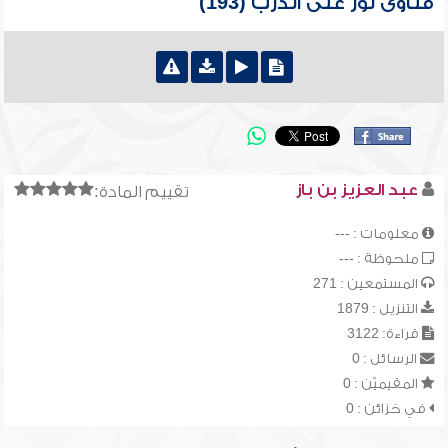
فتاوى نور على الدرب (193)
عبد العزيز بن باز
تقييم المادة:
معلومات : ---
ملحوظة : ---
المستمعين : 271
التنزيل : 1879
قراءة: 3122
الرسائل : 0
المقيميّن : 0
في خزائن : 0