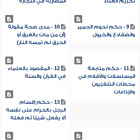
تحريم الغناء
المضاربة في التجارة
9 - حكم لحوم الحمير
10 - مدى صحة مقولة
والضفادع والخيول
(أن من مات بالغرق أو
الحرق لم تمسه النار)
11 - حكم متابعة
12 - المقصود بالعلماء
المسلسلات والأفلام في
في القرآن والسنة
محطات التلفزيون
والإذاعات
13 - حكم إقسام
الرجل بالحرام على نفسه
ألا يفعل شيئاً ثم فعله