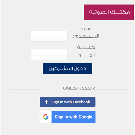
مكتبتك الصوتية
اسم
المستخدم:
كـلـــمـة
الـمـــــرور:
دخول المشتركين
أو الدخول بحساب