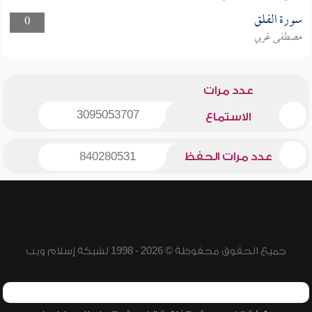
سورة الفلق
0
مصطفى غربي
عدد مرات
3095053707
الاستماع
عدد مرات الحفظ
840280531
جميع الحقوق محفوظة © 2026 - 1998 لشبكة إسلام ويب