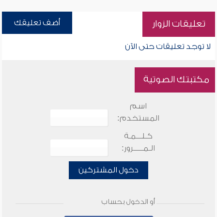
أضف تعليقك
تعليقات الزوار
لا توجد تعليقات حتى الآن
مكتبتك الصوتية
اسم
المستخدم:
كـلـــمـة
الـمـــــرور:
دخول المشتركين
أو الدخول بحساب