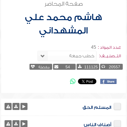
صفحة المحاضر
هاشم محمد علي
المشهداني
عدد المواد :
45
التــصنـيــف:
20557
111125
54
مفضلة
المسلم الحق
أصناف الناس