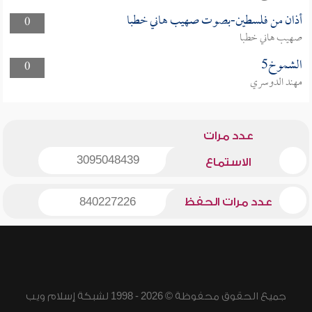
أذان من فلسطين-بصوت صهيب هاني خطبا
0
صهيب هاني خطبا
الشموخ5
0
مهند الدوسري
عدد مرات
3095048439
الاستماع
عدد مرات الحفظ
840227226
جميع الحقوق محفوظة © 2026 - 1998 لشبكة إسلام ويب