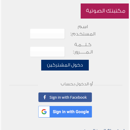
مكتبتك الصوتية
اسم
المستخدم:
كـلـــمـة
الـمـــــرور:
دخول المشتركين
أو الدخول بحساب