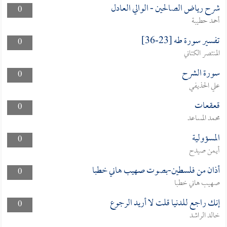
شرح رياض الصالحين - الوالي العادل
0
أحمد حطيبة
تفسير سورة طه [23-36]
0
المنتصر الكتاني
سورة الشرح
0
علي الحذيفي
قعقعات
0
محمد المساعد
المسؤولية
0
أيمن صيدح
أذان من فلسطين-بصوت صهيب هاني خطبا
0
صهيب هاني خطبا
إنك راجع للدنيا قلت لا أريد الرجوع
0
خالد الراشد