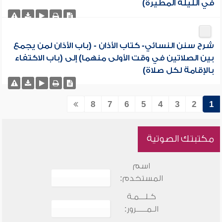
في الليلة المطيرة)
شرح سنن النسائي- كتاب الأذان - (باب الأذان لمن يجمع
بين الصلاتين في وقت الأولى منهما) إلى (باب الاكتفاء
بالإقامة لكل صلاة)
8
7
6
5
4
3
2
1
مكتبتك الصوتية
اسم
المستخدم:
كـلـــمـة
الـمـــــرور: