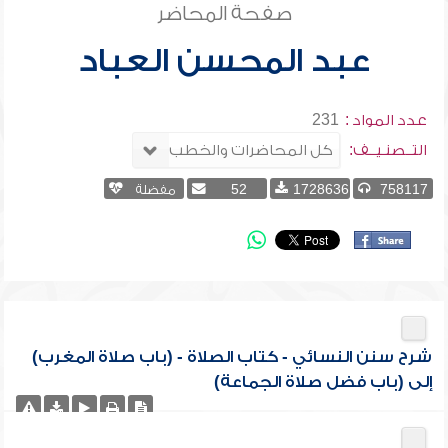
صفحة المحاضر
عبد المحسن العباد
عدد المواد :
231
التــصنـيــف:
758117
1728636
52
مفضلة
شرح سنن النسائي - كتاب الصلاة - (باب صلاة المغرب)
إلى (باب فضل صلاة الجماعة)