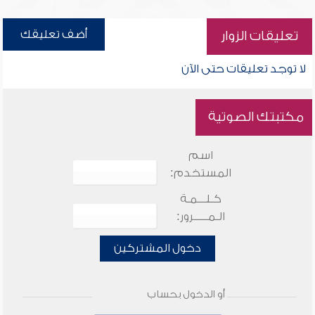
أضف تعليقك
تعليقات الزوار
لا توجد تعليقات حتى الآن
مكتبتك الصوتية
اسم
المستخدم:
كـلـــمـة
الـمـــــرور:
دخول المشتركين
أو الدخول بحساب