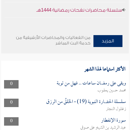
سلسلة محاضرات نفحات رمضانية 1444هـ
من الفعاليات والمحاضرات الأرشيفية من
المزيد
خدمة البث المباشر
الأكثر استماعا لهذا الشهر
وبقى على رمضان ساعات .. فهل من توبة
0
محمد حسين يعقوب
سلسلة الحضارة النبوية (19) - الخَلقُ من الرزق
0
زغلول النجار
سورة الإنفطار
0
عبد الرشيد بن الشيخ علي صوفي