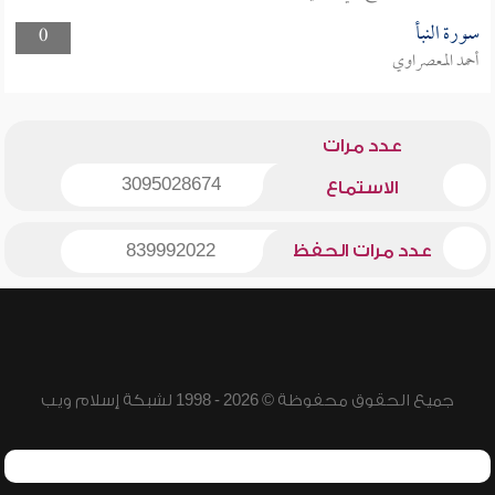
سورة النبأ
0
أحمد المعصراوي
عدد مرات
3095028674
الاستماع
عدد مرات الحفظ
839992022
جميع الحقوق محفوظة © 2026 - 1998 لشبكة إسلام ويب