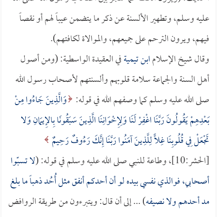
عليه وسلم، وتطهير الألسنة عن ذكر ما يتضمن عيباً لهم أو نقصاً
فيهم، ويرون الترحم على جميعهم، والموالاة لكافتهم).
وقال شيخ الإسلام
ابن تيمية
في العقيدة الواسطية: (ومن أصول
أهل السنة والجماعة سلامة قلوبهم وألسنتهم لأصحاب رسول الله
صلى الله عليه وسلم كما وصفهم الله في قوله:
وَالَّذِينَ جَاءُوا مِنْ
بَعْدِهِمْ يَقُولُونَ رَبَّنَا اغْفِرْ لَنَا وَلِإِخْوَانِنَا الَّذِينَ سَبَقُونَا بِالإِيمَانِ وَلا
تَجْعَلْ فِي قُلُوبِنَا غِلًّا لِلَّذِينَ آمَنُوا رَبَّنَا إِنَّكَ رَءُوفٌ رَحِيمٌ
[الحشر:10]، وطاعة للنبي صلى الله عليه وسلم في قوله: (
لا تسبّوا
أصحابي، فوالذي نفسي بيده لو أن أحدكم أنفق مثل أُحُد ذهباً ما بلغ
مد أحدهم ولا نصيفه
) ... إلى أن قال: ويتبرءون من طريقة الروافض