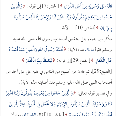
اللَّهُ عَلَى رَسُولِهِ مِنْ أَهْلِ الْقُرَى
[الحشر:7] إلى قوله:
وَالَّذِينَ
جَاءُوا مِنْ بَعْدِهِمْ يَقُولُونَ رَبَّنَا اغْفِرْ لَنَا وَلِإِخْوَانِنَا الَّذِينَ سَبَقُونَا
بِالإِيمَانِ
[الحشر:10] ... الآية.
وذُكر بين يديه رجل ينتقص أصحاب رسول الله صلى الله عليه
وسلم فقرأ
مالك
هذه الآية:
مُحَمَّدٌ رَسُولُ اللَّهِ وَالَّذِينَ مَعَهُ أَشِدَّاءُ
عَلَى الْكُفَّارِ
[الفتح:29]إلى قوله:
لِيَغِيظَ بِهِمُ الْكُفَّارَ
[الفتح:29]، ثم قال: من أصبح من الناس في قلبه غل على أحد من
أصحاب النبي صلى الله عليه وسلم فقد أصابته هذه الآية).
وفي تفسير قوله تعالى:
وَالَّذِينَ جَاءُوا مِنْ بَعْدِهِمْ يَقُولُونَ رَبَّنَا اغْفِرْ
لَنَا وَلِإِخْوَانِنَا الَّذِينَ سَبَقُونَا بِالإِيمَانِ وَلا تَجْعَلْ فِي قُلُوبِنَا غِلًّا لِلَّذِينَ
آمَنُوا رَبَّنَا إِنَّكَ رَءُوفٌ رَحِيمٌ
[الحشر:10] قال
الشوكاني
بعد أن