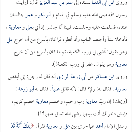
وروى
ابن أبي الدنيا
بسنده إلى
عمر بن عبد العزيز
قال: (رأيت
رسول الله صلى الله عليه وسلم في المنام و
أبو بكر
و
عمر
جالسان
عنده، فسلمت عليه وجلست، فبينا أنا جالس إذ أتي بـ
علي
و
معاوية
،
فأدخلا بيتاً وأجيف الباب وأنا أنظر، فما كان بأسرع من أن خرج
علي
وهو يقول: قُضي لي ورب الكعبة، ثم ما كان بأسرع من أن خرج
معاوية
وهو يقول: غفر لي ورب الكعبة!).
وروى
ابن عساكر
عن
أبي زرعة الرازي
أنه قال له رجل: إني أبغض
معاوية
. فقال له: ولِمَ؟ قال: لأنه قاتل
علياً
. فقال له
أبو زرعة
:
(ويحك! إن ربّ
معاوية
رب رحيم، وخصم
معاوية
خصم كريم،
فإيش دخولك أنت بينهما رضي الله تعالى عنهما؟!).
وسئل الإمام
أحمد
عما جرى بين
علي
و
معاوية
فقرأ:
تِلْكَ أُمَّةٌ قَدْ