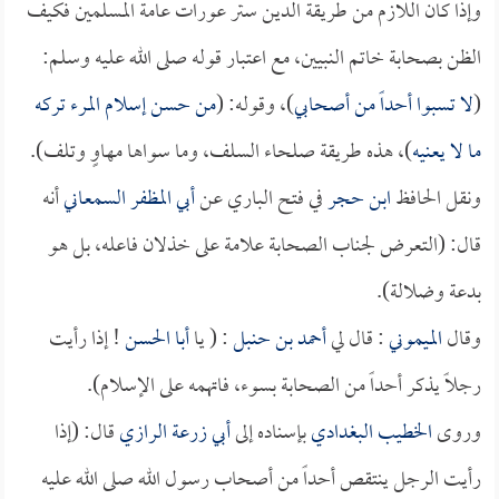
وإذا كان اللازم من طريقة الدين ستر عورات عامة المسلمين فكيف
الظن بصحابة خاتم النبيين، مع اعتبار قوله صلى الله عليه وسلم:
(
لا تسبوا أحداً من أصحابي
)، وقوله: (
من حسن إسلام المرء تركه
ما لا يعنيه
)، هذه طريقة صلحاء السلف، وما سواها مهاوٍ وتلف).
ونقل الحافظ
ابن حجر
في فتح الباري عن
أبي المظفر السمعاني
أنه
قال: (التعرض لجناب الصحابة علامة على خذلان فاعله، بل هو
بدعة وضلالة).
وقال
الميموني
: قال لي
أحمد بن حنبل
: ( يا
أبا الحسن
! إذا رأيت
رجلاً يذكر أحداً من الصحابة بسوء، فاتهمه على الإسلام).
وروى
الخطيب البغدادي
بإسناده إلى
أبي زرعة الرازي
قال: (إذا
رأيت الرجل ينتقص أحداً من أصحاب رسول الله صلى الله عليه