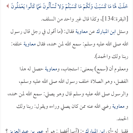
خَلَتْ لَهَا مَا كَسَبَتْ وَلَكُمْ مَا كَسَبْتُمْ وَلا تُسْأَلُونَ عَمَّا كَانُوا يَعْمَلُونَ
[البقرة:134]، وكذا قال غير واحد من السلف.
وسئل
ابن المبارك
عن
معاوية
فقال: (ما أقول في رجل قال رسول
الله صلى الله عليه وسلم: سمع الله لمن حمده، فقال
معاوية
خلفه:
ربنا ولك والحمد).
ومعلوم أن (سمع) بمعنى: استجاب، و
معاوية
حصل له هذا
الفضل، وهو الصلاة خلف رسول الله صلى الله عليه وسلم،
والرسول صلى الله عليه وسلم قال وهو يصلي: سمع الله لمن حمده،
و
معاوية
رضي الله عنه ممن كان يصلي وراءه ويقول: ربنا ولك
الحمد.
فقيل له -أي
ابن المبارك
-: (أيهما أفضل: هو أو
عمر بن عبد العزيز
؟