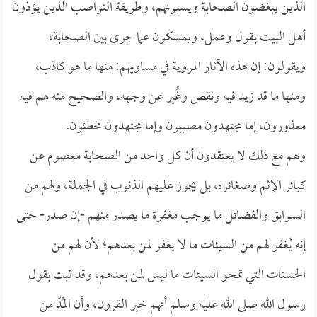
الذين يبغضون الصحابة ويسبونهم، وطريقة النواصب الذين يؤذون
أهل البيت بقول وعمل، ويمسكون عما جرى بين الصحابة،
ويقولون: إن هذه الآثار المروية في مساويهم: منها ما هو كاذب،
ومنها ما قد زيد فيه ونقص وغُير عن وجهه، والصحيح منه هم فيه
معذورون، إما مجتهدون مصيبون وإما مجتهدون مخطئون.
وهم مع ذلك لا يعتقدون أن كل واحد من الصحابة معصوم عن
كبائر الإثم وصغائره، بل يجوز عليهم الذنوب في الجملة، ولهم من
السوابق والفضائل ما يوجب مغفرة ما يصدر منهم -إن صدر- حتى
إنه يُغفر لهم من السيئات ما لا يغفر لمن بعدهم؛ لأن لهم من
الحسنات التي تمحو السيئات ما ليس لمن بعدهم، وقد ثبت بقول
رسول الله صلى الله عليه وسلم أنهم خير القرون، وأن المُدّ من