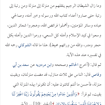
وما زال الشيطان الرجيم ينقلهم من منزلة إلى منزلة ومن رتبة إلى
رتبة حتى صاروا أعداء كتاب الله ورسوله وخير أمته، وصالحي
عباده وسائر المؤمنين، وأهملوا فرائض الله، وهجروا شعائر الدين،
وسعوا في كيد الإسلام وأهله كل السعي، ورموا الدين وأهله بكل
حجر ومدر، والله من ورائهم محيط). هذا ما قاله
الشوكاني
رحمه الله
في تفسيره عند هذه الآية.
ثم قال: (أخرج
الحاكم
وصححه و
ابن مردويه
عن
سعد بن أبي
وقاص
قال: الناس على ثلاث منازل، قد مضت منزلتان، وبقيت
منزلة، فأحسن ما أنتم كائنون عليه: أن تكونوا بهذه المنزلة التي
بقيت، ثم قرأ:
وَالَّذِينَ جَاءُوا مِنْ بَعْدِهِمْ يَقُولُونَ رَبَّنَا اغْفِرْ لَنَا
وَلِإِخْوَانِنَا الَّذِينَ سَبَقُونَا بِالإِيمَانِ
[الحشر:10] ... الآية.