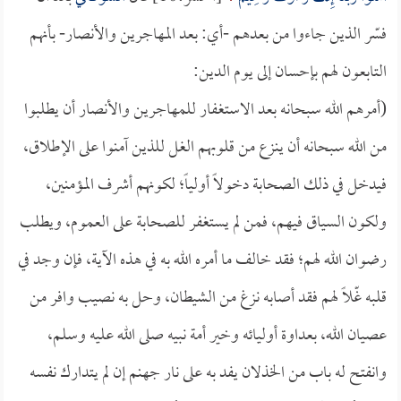
فسّر الذين جاءوا من بعدهم -أي: بعد المهاجرين والأنصار- بأنهم
التابعون لهم بإحسان إلى يوم الدين:
(أمرهم الله سبحانه بعد الاستغفار للمهاجرين والأنصار أن يطلبوا
من الله سبحانه أن ينزع من قلوبهم الغل للذين آمنوا على الإطلاق،
فيدخل في ذلك الصحابة دخولاً أولياً؛ لكونهم أشرف المؤمنين،
ولكون السياق فيهم، فمن لم يستغفر للصحابة على العموم، ويطلب
رضوان الله لهم؛ فقد خالف ما أمره الله به في هذه الآية، فإن وجد في
قلبه غّلاً لهم فقد أصابه نزغ من الشيطان، وحل به نصيب وافر من
عصيان الله، بعداوة أوليائه وخير أمة نبيه صلى الله عليه وسلم،
وانفتح له باب من الخذلان يفد به على نار جهنم إن لم يتدارك نفسه