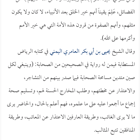
الفضائل، عَلِمَ يقيناً أنهم خير الخلق بعد الأنبياء، لا كان ولا يكون
مثلهم، وأنهم الصفوة من قرون هذه الأمة التي هي خير الأمم
وأكرمها على الله).
وقال الشيخ
يحيى بن أبي بكر العامري اليمني
في كتابه الرياض
المستطابة فيمن له رواية في الصحيحين من الصحابة: (وينبغي لكل
صين متدين مسامحة الصحابة فيما صدر بينهم من التشاجر،
والاعتذار عن مخطئهم، وطلب المخارج الحسنة لهم، وتسليم صحة
إجماع ما أجمعوا عليه على ما علموه، فهم أعلم بالحال، والحاضر يرى
ما لا يرى الغائب، وطريقة العارفين الاعتذار عن المعائب، وطريقة
المنافقين تتبع المثالب.