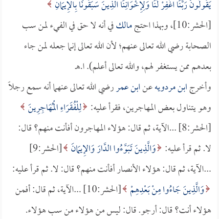
يَقُولُونَ رَبَّنَا اغْفِرْ لَنَا وَلِإِخْوَانِنَا الَّذِينَ سَبَقُونَا بِالإِيمَانِ
[الحشر:10]، وبهذا احتج
مالك
في أنه لا حق في الفيء لمن سب
الصحابة رضي الله تعالى عنهم؛ لأن الله تعالى إنما جعله لمن جاء
بعدهم ممن يستغفر لهم، والله تعالى أعلم). ا.هـ
وأخرج
ابن مردويه
عن
ابن عمر
رضي الله تعالى عنهما أنه سمع رجلاً
وهو يتناول بعض المهاجرين، فقرأ عليه:
لِلْفُقَرَاءِ الْمُهَاجِرِينَ
[الحشر:8] ...الآية، ثم قال: هؤلاء المهاجرون أفأنت منهم؟ قال:
لا. ثم قرأ عليه:
وَالَّذِينَ تَبَوَّءُوا الدَّارَ وَالإِيمَانَ
[الحشر:9]
...الآية، ثم قال: هؤلاء الأنصار أفأنت منهم؟ قال: لا. ثم قرأ عليه:
وَالَّذِينَ جَاءُوا مِنْ بَعْدِهِمْ
[الحشر:10] ...الآية، ثم قال: أفمن
هؤلاء أنت؟ قال: أرجو. قال: ليس من هؤلاء من سب هؤلاء.