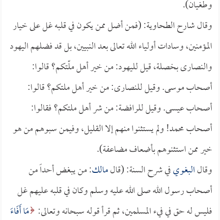
وطغيان).
وقال شارح الطحاوية: (فمن أضل ممن يكون في قلبه غل على خيار
المؤمنين، وسادات أولياء الله تعالى بعد النبيين، بل قد فضلهم اليهود
والنصارى بخصلة، قيل لليهود: من خير أهل ملّتكم؟ قالوا:
أصحاب موسى. وقيل للنصارى: من خير أهل ملتكم؟ قالوا:
أصحاب عيسى. وقيل للرافضة: من شر أهل ملتكم؟ فقالوا:
أصحاب محمد! ولم يستثنوا منهم إلا القليل، وفيمن سبوهم من هو
خير ممن استثنوهم بأضعاف مضاعفة).
وقال
البغوي
في شرح السنة: (قال
مالك
: من يبغض أحداً من
أصحاب رسول الله صلى الله عليه وسلم وكان في قلبه عليهم غل
فليس له حق في فيء المسلمين، ثم قرأ قوله سبحانه وتعالى:
مَا أَفَاءَ