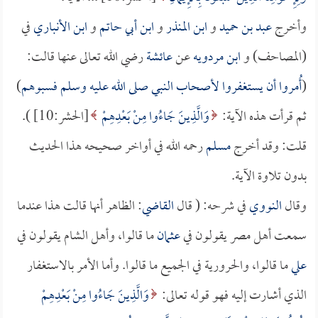
وأخرج
عبد بن حميد
و
ابن المنذر
و
ابن أبي حاتم
و
ابن الأنباري
في
(المصاحف) و
ابن مردويه
عن
عائشة
رضي الله تعالى عنها قالت:
(
أُمروا أن يستغفروا لأصحاب النبي صلى الله عليه وسلم فسبوهم
)
ثم قرأت هذه الآية:
وَالَّذِينَ جَاءُوا مِنْ بَعْدِهِمْ
[الحشر:10] ).
قلت: وقد أخرج
مسلم
رحمه الله في أواخر صحيحه هذا الحديث
بدون تلاوة الآية.
وقال
النووي
في شرحه: ( قال
القاضي
: الظاهر أنها قالت هذا عندما
سمعت أهل مصر يقولون في
عثمان
ما قالوا، وأهل الشام يقولون في
علي
ما قالوا، والحرورية في الجميع ما قالوا. وأما الأمر بالاستغفار
الذي أشارت إليه فهو قوله تعالى:
وَالَّذِينَ جَاءُوا مِنْ بَعْدِهِمْ