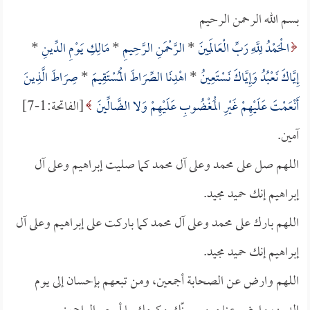
بسم الله الرحمن الرحيم
الْحَمْدُ لِلَّهِ رَبِّ الْعَالَمِينَ
*
الرَّحْمَنِ الرَّحِيمِ
*
مَالِكِ يَوْمِ الدِّينِ
*
إِيَّاكَ نَعْبُدُ وَإِيَّاكَ نَسْتَعِينُ
*
اهْدِنَا الصِّرَاطَ الْمُسْتَقِيمَ
*
صِرَاطَ الَّذِينَ
أَنْعَمْتَ عَلَيْهِمْ غَيْرِ الْمَغْضُوبِ عَلَيْهِمْ وَلا الضَّالِّينَ
[الفاتحة:1-7]
آمين.
اللهم صل على محمد وعلى آل محمد كما صليت إبراهيم وعلى آل
إبراهيم إنك حميد مجيد.
اللهم بارك على محمد وعلى آل محمد كما باركت على إبراهيم وعلى آل
إبراهيم إنك حميد مجيد.
اللهم وارض عن الصحابة أجمعين، ومن تبعهم بإحسان إلى يوم