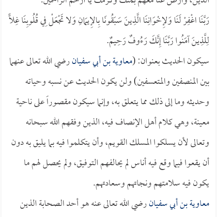
الدين، وارض عنا معهم بمنّك وكرمك يا أرحم الراحمين.
رَبَّنَا اغْفِرْ لَنَا وَلإِخْوَانِنَا الَّذِينَ سَبَقُونَا بِالإِيمَانِ وَلا تَجْعَلْ فِي قُلُوبِنَا غِلاًّ
لِلَّذِينَ آمَنُوا رَبَّنَا إِنَّكَ رَءُوفٌ رَحِيمٌ.
سيكون الحديث بعنوان: (
معاوية بن أبي سفيان
رضي الله تعالى عنهما
بين المنصفين والمتعسفين) ولن يكون الحديث عن نسبه وحياته
وحديثه وما إلى ذلك مما يتعلق به، وإنما سيكون مقصوراً على ناحية
معينة، وهي كلام أهل الإنصاف فيه، الذين وفقهم الله سبحانه
وتعالى لأن يسلكوا المسلك القويم، وأن يتكلموا فيه بما يليق به دون
أن يقعوا فيما وقع فيه أناس لم يحالفهم التوفيق، ولم يحصل لهم ما
يكون فيه سلامتهم ونجاتهم وسعادتهم.
معاوية بن أبي سفيان
رضي الله تعالى عنه هو أحد الصحابة الذين