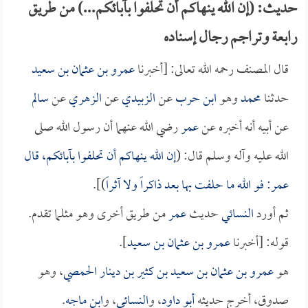
حديث: (إن الله ينهاكم أن تحلفوا بآبائكم...) من طريق
رابعة وتراجم رجال إسناده
قال المصنف رحمه الله تعالى: [أخبرنا
عمرو بن عثمان بن سعيد
حدثنا
محمد
وهو
ابن حرب
عن
الزبيدي
عن
الزهري
عن
سالم
عن أبيه أنه أخبره عن
عمر
رضي الله عنهما أن رسول الله صلى
الله عليه وآله وسلم قال: (
إن الله ينهاكم أن تحلفوا بآبائكم، قال
عمر
: فو الله ما حلفت بها بعد ذاكراً ولا آثراً
)].
ثم أورد
النسائي
حديث
عمر
من طريق أخرى وهو مثلما تقدم.
قوله: [أخبرنا
عمرو بن عثمان بن سعيد
].
هو
عمرو بن عثمان بن سعيد بن كثير بن دينار الحمصي
، وهو
صدوق، أخرج حديثه
أبو داود
، و
النسائي
، و
ابن ماجه
.