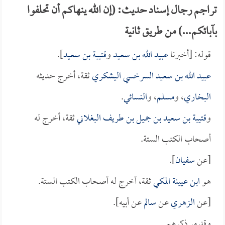
تراجم رجال إسناد حديث: (إن الله ينهاكم أن تحلفوا
بآبائكم...) من طريق ثانية
قوله: [أخبرنا
عبيد الله بن سعيد
و
قتيبة بن سعيد
].
عبيد الله بن سعيد السرخسي اليشكري
ثقة، أخرج حديثه
البخاري
، و
مسلم
، و
النسائي
.
و
قتيبة بن سعيد بن جميل بن طريف البغلاني
ثقة، أخرج له
أصحاب الكتب الستة.
[عن
سفيان
].
هو
ابن عيينة المكي
ثقة، أخرج له أصحاب الكتب الستة.
[عن
الزهري
عن
سالم
عن أبيه].
وقد مر ذكرهم.