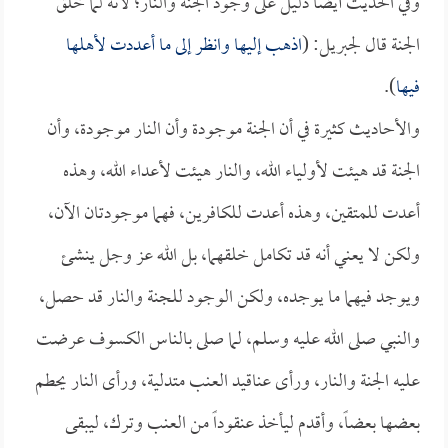
وفي الحديث أيضاً دليل على وجود الجنة والنار؛ لأنه لما خلق
الجنة قال لجبريل: (
اذهب إليها وانظر إلى ما أعددت لأهلها
فيها
).
والأحاديث كثيرة في أن الجنة موجودة وأن النار موجودة، وأن
الجنة قد هيئت لأولياء الله، والنار هيئت لأعداء الله، وهذه
أعدت للمتقين، وهذه أعدت للكافرين، فهما موجودتان الآن،
ولكن لا يعني أنه قد تكامل خلقهما، بل الله عز وجل ينشئ
ويوجد فيهما ما يوجده، ولكن الوجود للجنة والنار قد حصل،
والنبي صلى الله عليه وسلم، لما صلى بالناس الكسوف عرضت
عليه الجنة والنار، ورأى عناقيد العنب متدلية، ورأى النار يحطم
بعضها بعضاً، وأقدم ليأخذ عنقوداً من العنب وترك، ليبقى