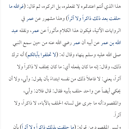
هذا الذي أنتم اعتدتموه لا تفعلوه، بل اتركوه، ثم قال: (
فوالله ما
حلفت بعد ذلك ذاكراً ولا آثراً
) وهذا مشهور عن
عمر
في
الروايات الآتية، فيكون هذا الكلام مأثوراً عن
عمر
، ونقله
عبد
الله بن عمر
عن أبيه أن
عمر
رضي الله عنه من حين سمع النبي
صلى الله عليه وسلم ينهاه وقال له: (
لا تحلفوا بآبائكم
) أنه ترك
ذلك، وقال: إنه ما كان يفعله أي: ما كان يحلف لا ذاكراً ولا
آثراً، يعني: لا فاعلاً ذلك من نفسه ابتداءً بأن يقول: وأبي، ولا أن
يحكي أيضاً عن واحد حلف بأبيه فقال: قال فلان: وأبي،
والمقصود:أنه ما جرى على لسانه الحلف بالآباء، لا ذاكراً، ولا
آثراً.
وليس المقصود من قوله: (
ما حلفت بذلك ذاكراً ولا آثراً
) بأن