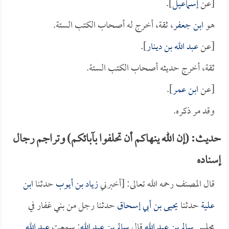
[عن
إسماعيل
].
هو
ابن جعفر
، ثقة، أخرج له أصحاب الكتب الستة.
[عن
عبد الله بن دينار
].
ثقة، أخرج حديثه أصحاب الكتب الستة.
[عن
ابن عمر
].
وقد مر ذكره.
حديث: (إن الله ينهاكم أن تحلفوا بآبائكم) وتراجم رجال
إسناده
قال المصنف رحمه الله تعالى: [أخبرني
زياد بن أيوب
حدثنا
ابن
علية
حدثنا
يحيى بن أبي إسحاق
حدثنا رجل من بني غفار في
مجلس
سالم بن عبد الله
قال
سالم بن عبد الله
: سمعت
عبد الله