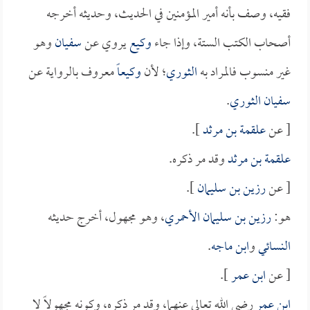
فقيه، وصف بأنه أمير المؤمنين في الحديث، وحديثه أخرجه
أصحاب الكتب الستة، وإذا جاء
وكيع
يروي عن
سفيان
وهو
غير منسوب فالمراد به
الثوري
؛ لأن
وكيعاً
معروف بالرواية عن
سفيان الثوري
.
[ عن
علقمة بن مرثد
].
علقمة بن مرثد
وقد مر ذكره.
[ عن
رزين بن سليمان
].
هو:
رزين بن سليمان الأحمري
، وهو مجهول، أخرج حديثه
النسائي
و
ابن ماجه
.
[ عن
ابن عمر
].
ابن عمر
رضي الله تعالى عنهما، وقد مر ذكره، وكونه مجهولاً لا