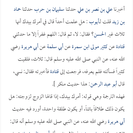
أخبرنا
علي بن نصر بن علي
حدثنا
سليمان بن حرب
حدثنا
حماد
بن زيد
قلت لـ
أيوب
: هل علمت أحداً قال في أمرك بيدك أنها
ثلاث غير
الحسن
؟ فقال: لا، ثم قال: اللهم غفراً إلا ما حدثني
قتادة
عن
كثير مولى ابن سمرة
عن
أبي سلمة
عن
أبي هريرة
رضي
الله عنه، عن النبي صلى الله عليه وسلم قال: ثلاث، فلقيت
كثيراً فسألته فلم يعرفه، فرجعت إلى
قتادة
فأخبرته فقال: نسي،
قال
أبو عبد الرحمن
: هذا حديث منكر ].
فهذه الترجمة وهي قوله: أمرك بيدك، إذا قالها الزوج لزوجته: هل
يكون ذلك طلاقاً بائناً، أو يكون طلقة واحدة، أورد فيه حديث
أبي هريرة
رضي الله عنه، عن النبي صلى الله عليه وسلم أنه قال: