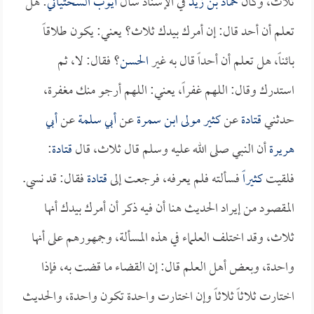
ثلاث، وكان
حماد بن زيد
في الإسناد سأل
أيوب السختياني
: هل
تعلم أن أحد قال: إن أمرك بيدك ثلاث؟ يعني: يكون طلاقاً
بائناً، هل تعلم أن أحداً قال به غير
الحسن
؟ فقال: لا، ثم
استدرك وقال: اللهم غفراً، يعني: اللهم أرجو منك مغفرة،
حدثني
قتادة
عن
كثير مولى ابن سمرة
عن
أبي سلمة
عن
أبي
هريرة
أن النبي صلى الله عليه وسلم قال ثلاث، قال
قتادة
:
فلقيت
كثيراً
فسألته فلم يعرفه، فرجعت إلى
قتادة
فقال: قد نسي.
المقصود من إيراد الحديث هنا أن فيه ذكر أن أمرك بيدك أنها
ثلاث، وقد اختلف العلماء في هذه المسألة، وجمهورهم على أنها
واحدة، وبعض أهل العلم قال: إن القضاء ما قضت به، فإذا
اختارت ثلاثاً ثلاثاً وإن اختارت واحدة تكون واحدة، والحديث