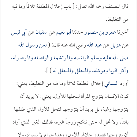
قال المصنف رحمه الله تعالى: [ باب إحلال المطلقة ثلاثاً وما فيه
من التغليظ.
أخبرنا
عمرو بن منصور
حدثنا
أبو نعيم
عن
سفيان
عن
أبي قيس
عن
هزيل
عن
عبد الله
رضي الله عنه قال: (
لعن رسول الله
صلى الله عليه وسلم الواشمة والموتشمة والواصلة والموصولة،
وآكل الربا وموكله، والمحلل والمحلل له
) ].
أورد
النسائي
إحلال المطلقة ثلاثاً وما فيه من التغليظ، يعني:
كون الإنسان يتزوج المرأة ليحلها للأول، يعني: لا يريد أن
يتزوجها رغبة، بل يريد أن يتزوجها لتحل للأول الذي طلقها
بائناً، ولا تحل له حتى تنكح زوجاً غيره، فذلك الغير الذي أراد
أن يتزوجها قصده إحلالها للأول، وهذا حرام لا يسوغ، ولا