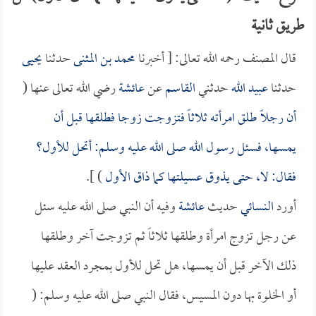
طريق ثانية
قال المصنف رحمه الله تعالى: [ أخبرنا
محمد بن المثنى
حدثنا
يحيى
حدثنا
عبيد الله
حدثني
القاسم
عن
عائشة
رضي الله تعالى عنها (
أن رجلاً طلق امرأته ثلاثاً فتزوجت زوجا فطلقها قبل أن
يمسها، فسئل رسول الله صلى الله عليه وسلم: أتحل للأول؟
فقال: لا، حتى يذوق عسيلتها كما ذاق الأول
) ].
أورد
النسائي
حديث
عائشة
وفيه أن النبي صلى الله عليه سئل
عن رجل تزوج امرأة وطلقها ثلاثاً ثم تزوجت آخر وطلقها
ذلك الآخر قبل أن يمسها، هل تحل للأول بمجرد العقد عليها
أو الخلوة بها دون المسيس، فقال النبي صلى الله عليه وسلم: (