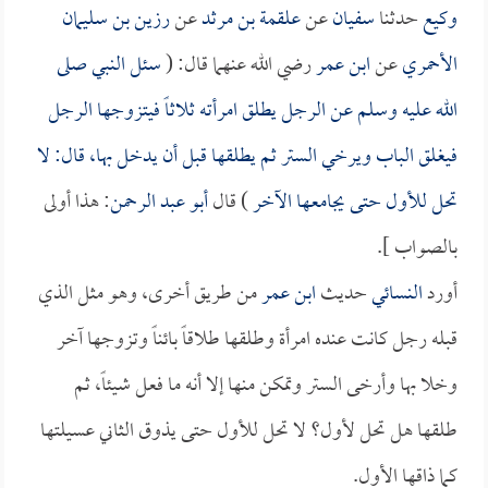
وكيع
حدثنا
سفيان
عن
علقمة بن مرثد
عن
رزين بن سليمان
الأحمري
عن
ابن عمر
رضي الله عنهما قال: (
سئل النبي صلى
الله عليه وسلم عن الرجل يطلق امرأته ثلاثاً فيتزوجها الرجل
فيغلق الباب ويرخي الستر ثم يطلقها قبل أن يدخل بها، قال: لا
تحل للأول حتى يجامعها الآخر
) قال
أبو عبد الرحمن
: هذا أولى
بالصواب ].
أورد
النسائي
حديث
ابن عمر
من طريق أخرى، وهو مثل الذي
قبله رجل كانت عنده امرأة وطلقها طلاقاً بائناً وتزوجها آخر
وخلا بها وأرخى الستر وتمكن منها إلا أنه ما فعل شيئاً، ثم
طلقها هل تحل لأول؟ لا تحل للأول حتى يذوق الثاني عسيلتها
كما ذاقها الأول.