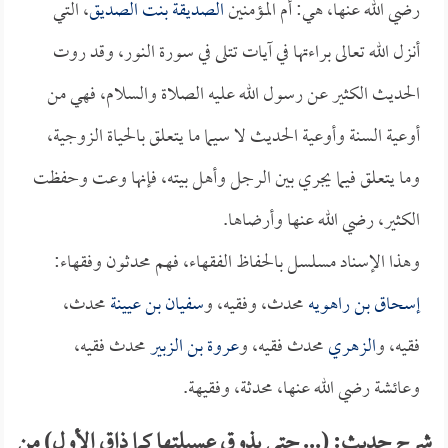
رضي الله عنها، هي: أم المؤمنين
الصديقة بنت الصديق
، التي
أنزل الله تعالى براءتها في آيات تتلى في سورة النور، وقد روت
الحديث الكثير عن رسول الله عليه الصلاة والسلام، فهي من
أوعية السنة وأوعية الحديث لا سيما ما يتعلق بالحياة الزوجية،
وما يتعلق فيما يجري بين الرجل وأهل بيته، فإنها وعت وحفظت
الكثير، رضي الله عنها وأرضاها.
وهذا الإسناد مسلسل بالحفاظ الفقهاء، فهم محدثون وفقهاء:
إسحاق بن راهويه
محدث، وفقيه، و
سفيان بن عيينة
محدث،
فقيه، و
الزهري
محدث فقيه، و
عروة بن الزبير
محدث فقيه،
وعائشة رضي الله عنها، محدثة، وفقيهة.
شرح حديث: (... حتى يذوق عسيلتها كما ذاق الأول) من