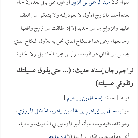
سواء كان
عبد الرحمن بن الزبير
أو غيره ممن يأتي بعده إن جاء
بعده أحد، فالزوج الأول لا تعود إليه ولا يتمكن من العقد
عليها والزواج بها من جديد إلا إذا طلقت من زوج واقعها
وجامعها، وعلى هذا فالنكاح الذي تحل به للأول النكاح الذي
يحصل من الثاني هو الوطء، وليس مجرد العقد بل ولا الخلوة.
تراجم رجال إسناد حديث: (... حتى يذوق عسيلتك
وتذوقي عسيلته)
قوله: [ حدثنا
إسحاق بن إبراهيم
].
هو:
إسحاق بن إبراهيم بن مخلد بن راهويه الحنظلي المروزي
،
وهو ثقة، فقيه وصف بأنه أمير المؤمنين في الحديث، وحديثه
أخرجه أصحاب الكتب الستة إلا
ابن ماجه
.