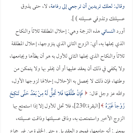
وقال: لعلك تريدين أن ترجعي إلى
رفاعة
، لا، حتى يذوق
عسيلتك وتذوقي عسيلته ) ].
أورد
النسائي
هذه الترجمة وهي: إحلال المطلقة ثلاثاً والنكاح
الذي يحلها به، أي: الزوج الثاني الذي يتزوجها، إحلال المطلقة
ثلاثاً والنكاح الذي يحلها الثاني للأول به هو أن يطأها ويجامعها،
ولا يكفي في ذلك أن يعقد عليها أو أن يخلو بها ولا يتمكن من
وطئها، فإن ذلك لا يحصل به الإحلال، إحلالها لزوجها الأول،
والله عز وجل قال:
فَإِنْ طَلَّقَهَا فَلا تَحِلُّ لَهُ مِنْ بَعْدُ حَتَّى تَنكِحَ
زَوْجاً غَيْرَهُ
[البقرة:230]، فلا تحل للأول إلا إذا استمتع بها
الزوج الأخير واستمتعت به، وذاق عسيلتها وذاقت عسيلته،
بمعنى: أنه جامعها، فمجرد العقد بل وحتى الخلوة من غير جماع