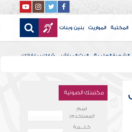
المكتبة
المواريث
بنين وبنات
الشجرة العلمية
البث المباشر
شارك بملفاتك
مكتبتك الصوتية
اسم
المستخدم:
كـلـــمـة