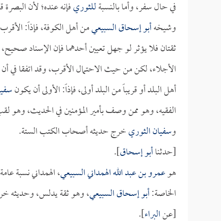
في حال سفر، وأما بالنسبة
للثوري
فإنه عنده؛ لأن البصرة ق
وشيخه
أبو إسحاق السبيعي
من أهل الكوفة، فإذاً: الأقرب
ثقتان فلا يؤثر لو جهل تعيين أحدهما فإن الإسناد صحيح، س
الأجلاء، لكن من حيث الاحتمال الأقرب، وقد اتفقا في أن
أهل البلد أو قريباً من البلد أولى، فإذاً: الأولى أن يكون
سفيا
الفقيه، وهو ممن وصف بأمير المؤمنين في الحديث، وهو لقب 
و
سفيان الثوري
خرج حديثه أصحاب الكتب الستة.
[حدثنا
أبو إسحاق
].
هو
عمرو بن عبد الله الهمداني السبيعي
، الهمداني نسبة عا
الخاصة:
أبو إسحاق السبيعي
، وهو ثقة يدلس، وحديثه خر
[عن
البراء
].