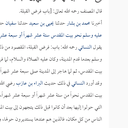
قال المصنف رحمه الله تعالى: [باب فرض القبلة.
أخبرنا
محمد بن بشار
حدثنا
يحيى بن سعيد
حدثنا
سفيان
حدث
عليه وسلم نحو بيت المقدس ستة عشر شهراً أو سبعة عش
يقول
النسائي
رحمه الله: باب: فرض القبلة، المقصود من ذلك
وسلم بعدما قدم المدينة، وكان عليه الصلاة والسلام، لم
بيت المقدس، ثم لما هاجر إلى المدينة صلى سبعة عشر شهراً
وقد أورد
النسائي
في ذلك حديث
البراء بن عازب
رضي الله 
بيت المقدس نحواً من ستة عشر شهراً أو سبعة عشر شهراً، 
التي حولوا إليها بعد أن كانوا قبل ذلك يتجهون إلى بيت ال
الناس من كل مكان، فالذين هم عندها يستديرون حولها، وا