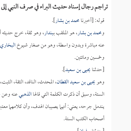
تراجم رجال إسناد حديث البراء في صرف النبي إلى 
قوله: [أخبرنا
محمد بن بشار
].
و
محمد بن بشار
، هو الملقب بـ
بندار
، وهو ثقة، خرج حديثه 
عنه مباشرة وبدون واسطة، وهو من صغار شيوخ
البخاري
وخمسين ومائتين.
[حدثنا
يحيى بن سعيد
].
وهو
يحيى بن سعيد القطان
، المحدث، الناقد، الثقة، الثب
الستة، وسبق أن ذكرت الكلمة التي قالها
الذهبي
عنه وعن
ع
يندمل جرحه، يعني: أنهما يصيبان الهدف، وأن كلامهما معت
أصحاب الكتب الستة.