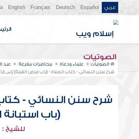
عربي
Español
Deutsch
Français
English
ia
الرئي
الصوتيات
الصوتيات
علماء ودعاة
محاضرات مفرغة
عبد ا
شرح سنن النسائي - كتاب الصلاة - (باب فرض القبلة) إلى (با
شرح سنن النسائي - كتاب 
(باب استبانة 
للشيخ : 