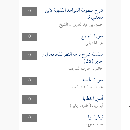
شرح منظومة القواعد الفقهية لابن
0
سعدي 3
حسين بن عبد العزيز آل الشيخ
سورة البروج
0
علي الحذيفي
سلسلة شرح نزهة النظر للحافظ ابن
0
حجر (28)
حاتم بن عارف الشريف
سورة الحديد
0
عبد الباسط عبد الصمد
أسير الخطايا
0
أبو زياد ( طارق جابر )
تيكوندوا
0
نظام يعقوبي