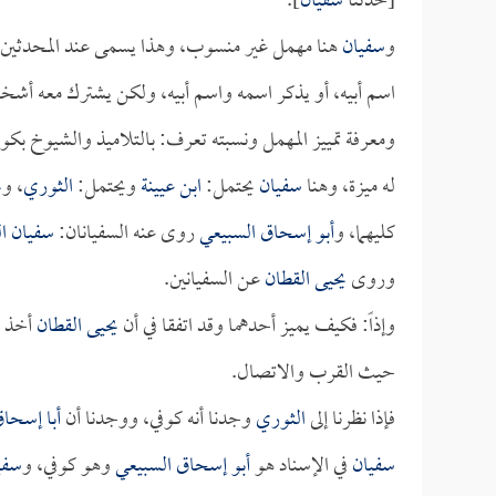
[حدثنا
سفيان
].
و
سفيان
هنا مهمل غير منسوب، وهذا يسمى عند المحدثين في
اسم أبيه، أو يذكر اسمه واسم أبيه، ولكن يشترك معه أشخ
ومعرفة تمييز المهمل ونسبته تعرف: بالتلاميذ والشيوخ بكون
له ميزة، وهنا
سفيان
يحتمل:
ابن عيينة
ويحتمل:
الثوري
، و
ي
كليهما، و
أبو إسحاق السبيعي
روى عنه السفيانان:
سفيان ا
وروى
يحيى القطان
عن السفيانين.
وإذاً: فكيف يميز أحدهما وقد اتفقا في أن
يحيى القطان
أخذ ع
حيث القرب والاتصال.
فإذا نظرنا إلى
الثوري
وجدنا أنه كوفي، ووجدنا أن
أبا إسحا
سفيان
في الإسناد هو
أبو إسحاق السبيعي
وهو كوفي، و
سفي