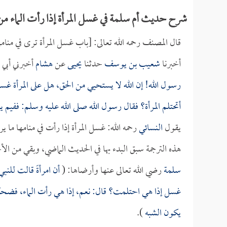
شرح حديث أم سلمة في غسل المرأة إذا رأت الماء من
قال المصنف رحمه الله تعالى: [باب غسل المرأة ترى في منام
أخبرنا
شعيب بن يوسف
حدثنا
يحيى
عن
هشام
أخبرني أبي
رسول الله! إن الله لا يستحيي من الحق، هل على المرأة 
أتحتلم المرأة؟ فقال رسول الله صلى الله عليه وسلم: ففيم ي
يقول
النسائي
رحمه الله: غسل المرأة إذا رأت في منامها ما 
هذه الترجمة سبق البدء بها في الحديث الماضي، وبقي من ال
سلمة
رضي الله تعالى عنها وأرضاها: (
أن امرأةً قالت للنب
غسل إذا هي احتلمت؟ قال: نعم، إذا هي رأت الماء، ف
يكون الشبه
).