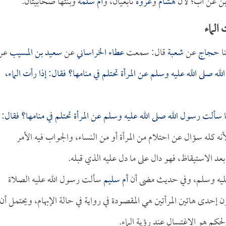
ابن عن أب؛ لأن
هشام
و
عروة
تابعيان، و
أم سلمة
وبنتها صحابيتان.
الماء
ا
حجاج
عن
شعبة
قال: سمعت
عطاء الخراساني
عن
سعيد بن المسيب
عن
 صلى الله عليه وسلم عن المرأة تحتلم في منامها؟ فقال: إذا رأت الماء،
ا سألت رسول الله صلى الله عليه وسلم عن المرأة تحتلم في منامها؟ فقال:
نه كله سؤال عن احتلام من المرأة أو من النساء، والجواب فيه الأمر
بعد الاستيقاظ، فهو دال على ما دل عليه الذي قبله.
عليه وسلم، وفي حديث مضى أن
أم سليم
سألت رسول الله عليه الصلاة
إحدى هاتين المرأتين هي المقصودة في رواية في حالة الإبهام، ويحتمل أن
لحكم هو الاغتسال عند رؤية الماء.