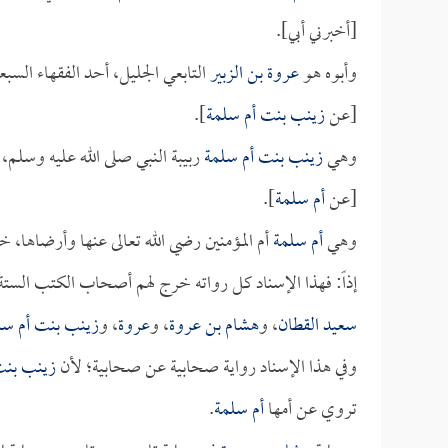
[أخبرني أبي].
وأبوه هو
عروة بن الزبير
التابعي الجليل، أحد الفقهاء السب
[عن
زينب بنت أم سلمة
].
وهي
زينب بنت أم سلمة
ربيبة النبي صلى الله عليه وسلم
[عن
أم سلمة
].
وهي
أم سلمة
أم المؤمنين رضي الله تعالى عنها وأرضاها،
إذاً: فهذا الإسناد كل رواته خرج لهم أصحاب الكتب الستة
سعيد القطان
، و
هشام بن عروة
، و
عروة
، و
زينب بنت أم سل
وفي هذا الإسناد رواية صحابية عن صحابية؛ لأن
زينب بنت
تروي عن أمها
أم سلمة
.