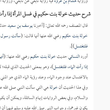
ورواية
هشام بن عروة
فيه رواية تابعي عن تابعي، ورواية 
شرح حديث خولة بنت حكيم في غسل المرأة إذا رأت 
قال المصنف رحمه الله تعالى: [أخبرنا
يوسف بن سعيد
حدثن
خولة بنت حكيم
رضي الله عنها أنها قالت: (
سألت رسول الله
فلتغتسل
)].
أورد
النسائي
حديث
خولة بنت حكيم
رضي الله عنها: (
أنه
إذا رأت الماء، فلتغتسل
)، وهو بمعنى الحديث الذي قبله؛ لأ
بالاغتسال عند وجود الماء، وعند رؤية الماء الذي هو المني 
وفي هذا الحديث أن
خولة
هي التي سألت النبي صلى الله 
والسلام، وفي بعض الروايات إبهام السائلة، ويمكن أن يكون 
يكون غيرهما، وجواب النبي صلى الله عليه وسلم فيهما أن ا