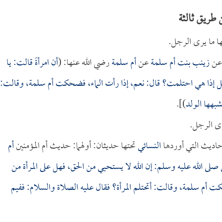
 طريق ثالثة
ها ما يرى الرجل.
 عن
زينب بنت أم سلمة
عن
أم سلمة
رضي الله عنها: (
أن امرأةً قالت: يا
غسل إذا هي احتلمت؟ قال: نعم، إذا رأت الماء، فضحكت
أم سلمة
، وقالت:
شبهها الولد
)].
يرى الرجل.
أحاديث التي أوردها
النسائي
تحتها حديثان: أولهما: حديث أم المؤمنين
أم
ي صلى الله عليه وسلم: إن الله لا يستحيي من الحق، فهل على المرأة من
ضحكت
أم سلمة
، وقالت: أتحتلم المرأة؟ فقال عليه الصلاة والسلام: ففيم