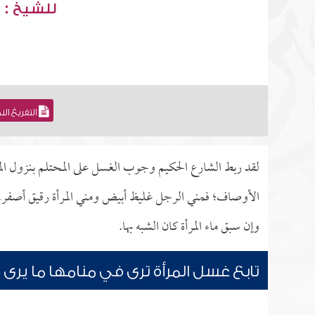
للشيخ : 
التفريغ ال
لقد ربط الشارع الحكيم وجوب الغسل على المحتلم بنزول المني
الأوصاف؛ فمني الرجل غليظ أبيض ومني المرأة رقيق أصفر، وأ
وإن سبق ماء المرأة كان الشبه بها.
تابع غسل المرأة ترى في منامها ما يرى 