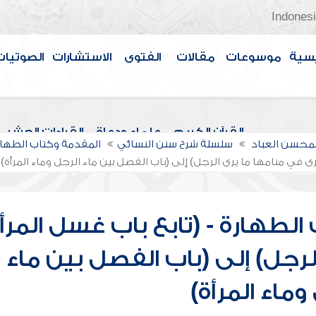
Indones
سية
موسوعات
مقالات
الفتوى
الاستشارات
الصوتيات
القرآن الكريم
علماء ودعاة
القراءات العشر
لمحسن العباد
سلسلة شرح سنن النسائي
المقدمة وكتاب الطهار
ى في منامها ما يرى الرجل) إلى (باب الفصل بين ماء الرجل وماء المرأة)
لطهارة - (تابع باب غسل المرأ
لرجل) إلى (باب الفصل بين ماء
وماء المرأة)