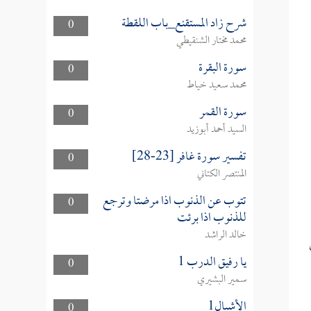
شرح زاد المستقنع_باب اللقطة
0
محمد مختار الشنقيطي
سورة البقرة
0
محمد سعيد خياط
سورة القمر
0
السيد أحمد أبوزيد
تفسير سورة غافر [23-28]
0
المنتصر الكتاني
تتوب عن الذنوب اذا مرضتا وترجع
0
للذنوب اذا برئت
خالد الراشد
يا رفيق الدرب 1
0
سمير البشيري
الأشبال1
0