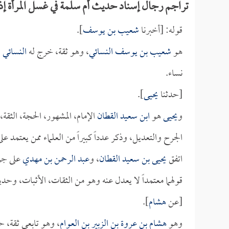
تراجم رجال إسناد حديث أم سلمة في غسل المرأة إذا 
قوله: [أخبرنا
شعيب بن يوسف
].
هو
شعيب بن يوسف
النسائي
، وهو ثقة، خرج له
النسائي
و
نساء.
[حدثنا
يحيى
].
و
يحيى
هو
ابن سعيد القطان
الإمام، المشهور، الحجة، الثقة
الجرح والتعديل، وذكر عدداً كبيراً من العلماء ممن يعتمد ع
اتفق
يحيى بن سعيد القطان
، و
عبد الرحمن بن مهدي
على جرح
قولهما معتمداً لا يعدل عنه وهو من الثقات، الأثبات، وح
[عن
هشام
].
وهو
هشام بن عروة بن الزبير بن العوام
، وهو تابعي ثقة، 