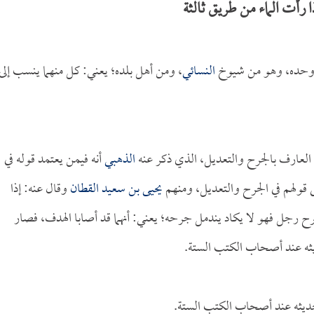
رأت الماء من طريق ثالثة
حده، وهو من شيوخ
النسائي
، ومن أهل بلده؛ يعني: كل منهما ينسب إلى
، العارف بالجرح والتعديل، الذي ذكر عنه
الذهبي
أنه فيمن يعتمد قوله في
لى قولهم في الجرح والتعديل، ومنهم
يحيى بن سعيد القطان
وقال عنه: إذا
 رجل فهو لا يكاد يندمل جرحه؛ يعني: أنهما قد أصابا الهدف، فصار
ديثه عند أصحاب الكتب الستة.
حديثه عند أصحاب الكتب الستة.