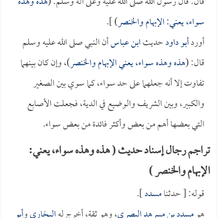
قال: قال رسول الله صلى الله عليه وعلى آله وسلم: (
هذه وهذه
سواء، يعني: الإبهام والخنصر
) ].
أورد
أبو داود
حديث
ابن عباس
أن النبي صلى الله عليه وسلم
قال: (
هذه وهذه سواء، يعني الإبهام والخنصر
)، وإن كان بينهما
تفاوت إلا أنه جعلهما على حد سواء، كما سوي بين الصغير
والكبير، وبين الشريف والوضيع في الدية، فجعلت الأصابع
التي بعضها أهم من بعض وأكثر فائدة من بعض سواء.
تراجم رجال إسناد حديث ( هذه وهذه سواء، يعني:
الإبهام والخنصر )
قوله: [ حدثنا
مسدد
].
هو
مسدد بن مسرهد البصري
، وهو ثقة، أخرج له
البخاري
و
أبو