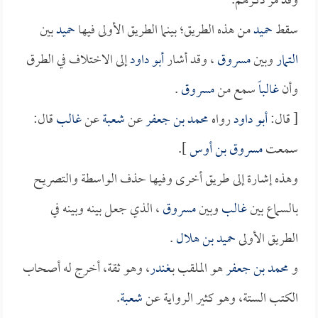
وقد مر ذكرهم.
سقط
حميد
من هذه الطريق؛ بينما الطريق الأولى فيها
حميد
بين
التمار
وبين
مسروق
، وقد أشار
أبو داود
إلى الاختلاف في الطرق
وأن
غالباً
سمع من
مسروق
.
[ قال:
أبو داود
رواه
محمد بن جعفر
عن
شعبة
عن
غالب
قال:
سمعت
مسروق بن أوس
].
وهذه إشارة إلى طريق أخرى وفيها حذف الواسطة والتصريح
بالسماع بين
غالب
وبين
مسروق
، الذي جعل بينه وبينه في
الطريق الأولى
حميد بن هلال
.
و
محمد بن جعفر
هو الملقب بـ
غندر
، وهو ثقة، أخرج له أصحاب
الكتب الستة، وهو كثير الرواية عن
شعبة
.