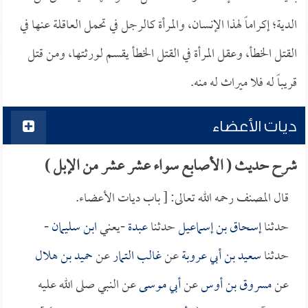
الدية؛ إكراماً لهذا الإنسان، والمرأة كالرجل في تحمل العاقلة عنها في
القتل الخطأ، وعقل المرأة في القتل الخطأ يقسم لورثتها، ومن قتل
قريباً له فلا ميراث له منه.
ديات الأعضاء
شرح حديث ( الأصابع سواء عشر عشر من الإبل )
قال المصنف رحمه الله تعالى: [ باب ديات الأعضاء.
حدثنا
إسحاق بن إسماعيل
حدثنا
عبدة
-يعني
ابن سليمان
-
حدثنا
سعيد بن أبي عروبة
عن
غالب التمار
عن
حميد بن هلال
عن
مسروق بن أوس
عن
أبي موسى
عن النبي صلى الله عليه