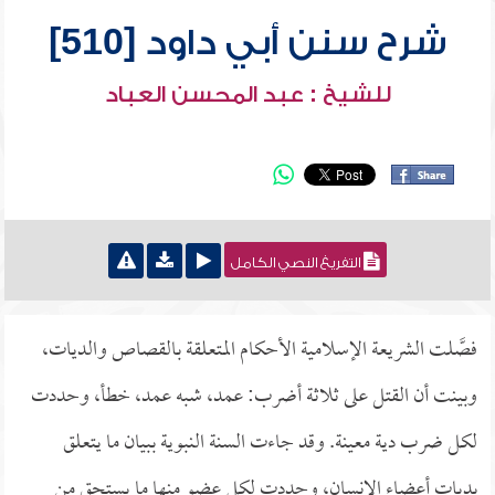
شرح سنن أبي داود [510]
للشيخ : عبد المحسن العباد
التفريغ النصي الكامل
فصَّلت الشريعة الإسلامية الأحكام المتعلقة بالقصاص والديات،
وبينت أن القتل على ثلاثة أضرب: عمد، شبه عمد، خطأ، وحددت
لكل ضرب دية معينة. وقد جاءت السنة النبوية ببيان ما يتعلق
بديات أعضاء الإنسان، وحددت لكل عضو منها ما يستحق من