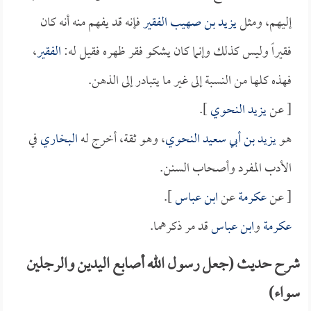
إليهم، ومثل
يزيد بن صهيب الفقير
فإنه قد يفهم منه أنه كان
فقيراً وليس كذلك وإنما كان يشكو فقر ظهره فقيل له:
الفقير
،
فهذه كلها من النسبة إلى غير ما يتبادر إلى الذهن.
[ عن
يزيد النحوي
].
هو
يزيد بن أبي سعيد النحوي
، وهو ثقة، أخرج له
البخاري
في
الأدب المفرد وأصحاب السنن.
[ عن
عكرمة
عن
ابن عباس
].
عكرمة
و
ابن عباس
قد مر ذكرهما.
شرح حديث (جعل رسول الله أصابع اليدين والرجلين
سواء)