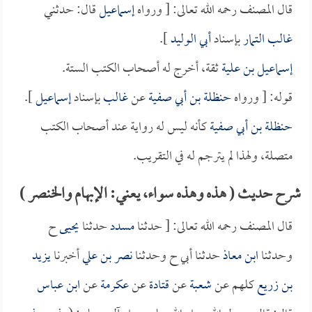
قال المصنف رحمه الله تعالى: [ ورواه
إسماعيل
قال: حدثني
غالب التمار
بإسناد
أبي الوليد
].
إسماعيل بن علية
ثقة، أخرج له أصحاب الكتب الستة.
قوله: [ ورواه
حنظلة بن أبي صفية
عن
غالب
بإسناد
إسماعيل
].
حنظلة بن أبي صفية
كأنه ليس له رواية عند أصحاب الكتب
متصلة، ولهذا لم يترجم له في التقريب.
شرح حديث ( هذه وهذه سواء، يعني: الإبهام والخنصر )
قال المصنف رحمه الله تعالى: [ حدثنا
مسدد
حدثنا
يحيى
ح
وحدثنا
ابن معاذ
حدثنا أبي ح وحدثنا
نصر بن علي
أخبرنا
يزيد
بن زريع
كلهم عن
شعبة
عن
قتادة
عن
عكرمة
عن
ابن عباس