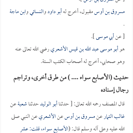
مسروق بن أوس
مقبول، أخرج له
أبو داود
و
النسائي
و
ابن ماجة
.
[ عن
أبي موسى
].
هو
أبو موسى عبد الله بن قيس الأشعري
رضي الله تعالى عنه
وهو صحابي، أخرج له أصحاب الكتب الستة.
حديث (الأصابع سواء .... ) من طرق أخرى، وتراجم
رجال إسناده
قال المصنف رحمه الله تعالى: [ حدثنا
أبو الوليد
حدثنا
شعبة
عن
غالب التمار
عن
مسروق بن أوس
عن
الأشعري
عن النبي صلى
الله عليه وعلى آله وسلم قال: (
الأصابع سواء، قلت: عشر