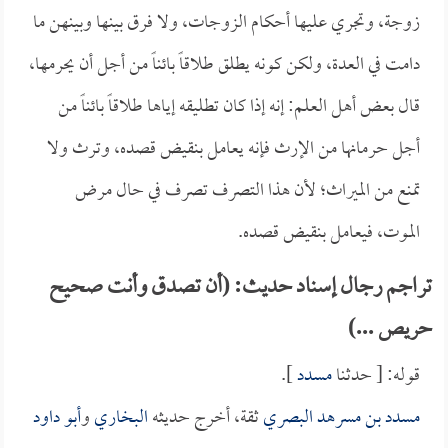
زوجة، وتجري عليها أحكام الزوجات، ولا فرق بينها وبينهن ما
دامت في العدة، ولكن كونه يطلق طلاقاً بائناً من أجل أن يحرمها،
قال بعض أهل العلم: إنه إذا كان تطليقه إياها طلاقاً بائناً من
أجل حرمانها من الإرث فإنه يعامل بنقيض قصده، وترث ولا
تمنع من الميراث؛ لأن هذا التصرف تصرف في حال مرض
الموت، فيعامل بنقيض قصده.
تراجم رجال إسناد حديث: (أن تصدق وأنت صحيح
حريص ...)
قوله: [ حدثنا
مسدد
].
مسدد بن مسرهد البصري
ثقة، أخرج حديثه
البخاري
و
أبو داود