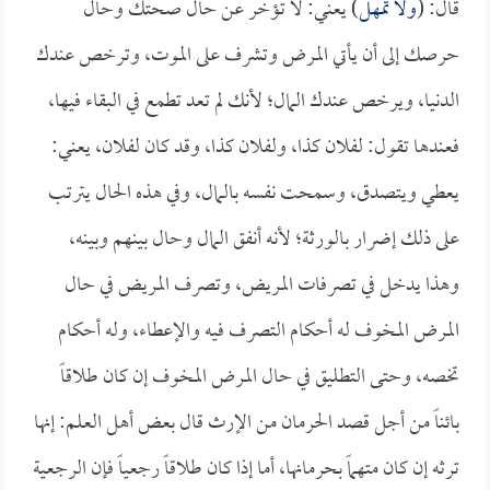
قال: (
ولا تمهل
) يعني: لا تؤخر عن حال صحتك وحال
حرصك إلى أن يأتي المرض وتشرف على الموت، وترخص عندك
الدنيا، ويرخص عندك المال؛ لأنك لم تعد تطمع في البقاء فيها،
فعندها تقول: لفلان كذا، ولفلان كذا، وقد كان لفلان، يعني:
يعطي ويتصدق، وسمحت نفسه بالمال، وفي هذه الحال يترتب
على ذلك إضرار بالورثة؛ لأنه أنفق المال وحال بينهم وبينه،
وهذا يدخل في تصرفات المريض، وتصرف المريض في حال
المرض المخوف له أحكام التصرف فيه والإعطاء، وله أحكام
تخصه، وحتى التطليق في حال المرض المخوف إن كان طلاقاً
بائناً من أجل قصد الحرمان من الإرث قال بعض أهل العلم: إنها
ترثه إن كان متهماً بحرمانها، أما إذا كان طلاقاً رجعياً فإن الرجعية