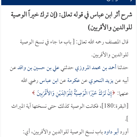
شرح أثر ابن عباس في قوله تعالى: (إن ترك خيراً الوصية
للوالدين والأقربين)
قال المصنف رحمه الله تعالى: [ باب ما جاء في نسخ الوصية
للوالدين والأقربين.
حدثنا
أحمد بن محمد المروزي
حدثني
علي بن حسين بن واقد
عن
أبيه عن
يزيد النحوي
عن
عكرمة
عن
ابن عباس
رضي الله
عنهما:
إِنْ تَرَكَ خَيْرًا الْوَصِيَّةُ لِلْوَالِدَيْنِ وَالأَقْرَبِينَ
[البقرة:180]، فكانت الوصية كذلك حتى نسختها آية الميراث
].
أورد
أبو داود
باب نسخ الوصية للوالدين والأقربين، أي: