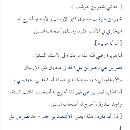
[ حدثني
شهر بن حوشب
].
شهر بن حوشب
صدوق كثير الإرسال والأوهام، أخرج له
البخاري
في الأدب المفرد و
مسلم
وأصحاب السنن.
[ أن
أبا هريرة
].
أبا هريرة
رضي الله عنه مر ذكره في الإسناد السابق.
نصر بن علي
و
نصر بن علي الحداني
صدوق كثير الإرسال
والأوهام،
أبي داود
، وهذا الذي معنا الجد
الحداني الجهضمي
،
أما الحفيد
نصر بن علي
فهو ثقة أخرج له أصحاب الكتب الستة،
والجد صدوق، أخرج له أصحاب السنن .
[ قال
أبو داود
: هذا -يعني:
الأشعث بن جابر
- جد
نصر بن علي
].