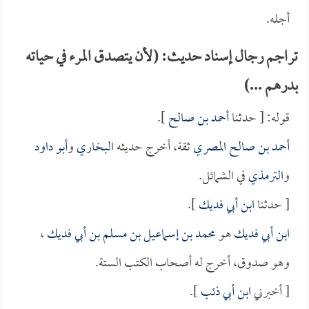
أجله.
تراجم رجال إسناد حديث: (لأن يتصدق المرء في حياته
بدرهم ...)
قوله: [ حدثنا
أحمد بن صالح
].
أحمد بن صالح المصري
ثقة، أخرج حديثه
البخاري
و
أبو داود
و
الترمذي
في الشمائل.
[ حدثنا
ابن أبي فديك
].
ابن أبي فديك
هو
محمد بن إسماعيل بن مسلم بن أبي فديك
،
وهو صدوق، أخرج له أصحاب الكتب الستة.
[ أخبرني
ابن أبي ذئب
].