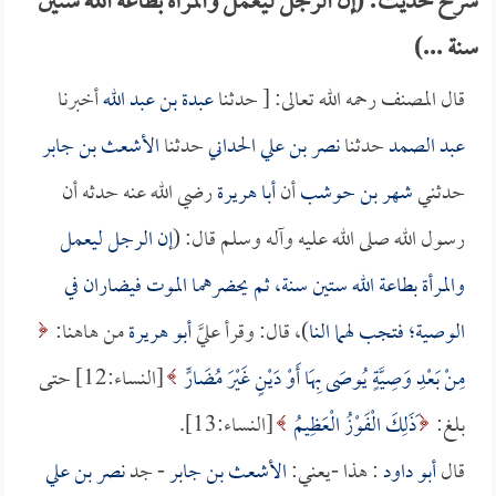
شرح حديث: (إن الرجل ليعمل والمرأة بطاعة الله ستين
سنة ...)
قال المصنف رحمه الله تعالى: [ حدثنا
عبدة بن عبد الله
أخبرنا
عبد الصمد
حدثنا
نصر بن علي الحداني
حدثنا
الأشعث بن جابر
حدثني
شهر بن حوشب
أن
أبا هريرة
رضي الله عنه حدثه أن
رسول الله صلى الله عليه وآله وسلم قال: (
إن الرجل ليعمل
والمرأة بطاعة الله ستين سنة، ثم يحضرهما الموت فيضاران في
الوصية؛ فتجب لهما النا
)، قال: وقرأ عليَّ
أبو هريرة
من هاهنا:
مِنْ بَعْدِ وَصِيَّةٍ يُوصَى بِهَا أَوْ دَيْنٍ غَيْرَ مُضَارٍّ
[النساء:12] حتى
بلغ:
َذَلِكَ الْفَوْزُ الْعَظِيمُ
[النساء:13].
قال
أبو داود
: هذا -يعني:
الأشعث بن جابر
- جد
نصر بن علي