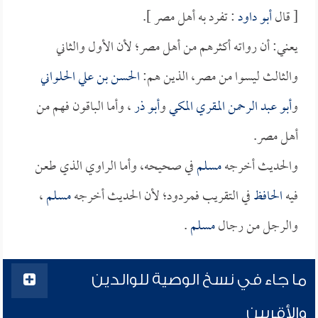
[ قال
أبو داود
: تفرد به أهل مصر ].
يعني: أن رواته أكثرهم من أهل مصر؛ لأن الأول والثاني
والثالث ليسوا من مصر، الذين هم:
الحسن بن علي الحلواني
و
أبو عبد الرحمن المقري المكي
و
أبو ذر
، وأما الباقون فهم من
أهل مصر.
والحديث أخرجه
مسلم
في صحيحه، وأما الراوي الذي طعن
فيه
الحافظ
في التقريب فمردود؛ لأن الحديث أخرجه
مسلم
،
والرجل من رجال
مسلم
.
ما جاء في نسخ الوصية للوالدين
والأقربين