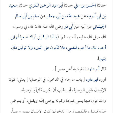
حدثنا
الحسن بن علي
حدثنا
أبو عبد الرحمن المقري
حدثنا
سعيد
بن أبي أيوب
عن
عبيد الله بن أبي جعفر
عن
سالم بن أبي سالم
الجيشاني
عن أبيه عن
أبي ذر
رضي الله عنه قال: قال لي رسول
الله صلى الله عليه وآله وسلم: (
يا
أبا ذر
! إني أراك ضعيفاً وإني
أحب لك ما أحب لنفسي، فلا تأمرن على اثنين، ولا تولين مال
يتيم
).
قال
أبو داود
: تفرد به أهل مصر ].
أورد
أبو داود
[ باب ما جاء في الدخول في الوصايا ] يعني: كون
الإنسان يقبل الوصية، أو يطلب أن يكون قائماً بالوصية،
والدخول فيها يعني قبولها وكونه يوصى إليه ويقبل، أو يعرض
عليه فيقبل، فالمقصود من الدخول: كون الإنسان يصير وصياً،