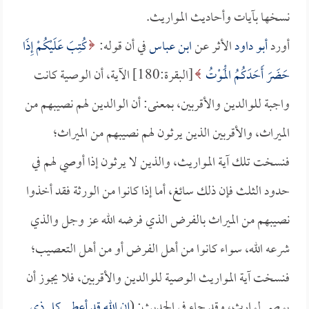
نسخها بآيات وأحاديث المواريث.
أورد
أبو داود
الأثر عن
ابن عباس
في أن قوله:
كُتِبَ عَلَيْكُمْ إِذَا
حَضَرَ أَحَدَكُمُ الْمَوْتُ
[البقرة:180] الآية، أن الوصية كانت
واجبة للوالدين والأقربين، بمعنى: أن الوالدين لهم نصيبهم من
الميراث، والأقربين الذين يرثون لهم نصيبهم من الميراث؛
فنسخت تلك آية المواريث، والذين لا يرثون إذا أوصي لهم في
حدود الثلث فإن ذلك سائغ، أما إذا كانوا من الورثة فقد أخذوا
نصيبهم من الميراث بالفرض الذي فرضه الله عز وجل والذي
شرعه الله، سواء كانوا من أهل الفرض أو من أهل التعصيب؛
فنسخت آية المواريث الوصية للوالدين والأقربين، فلا يجوز أن
يوصى لوارث، وقد جاء في الحديث: (
إن الله قد أعطى كل ذي