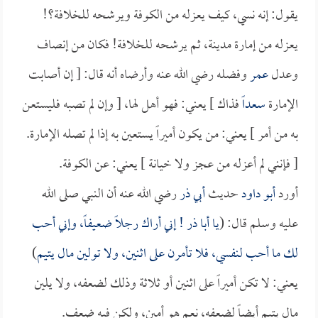
يقول: إنه نسي، كيف يعزله من الكوفة ويرشحه للخلافة؟!
يعزله من إمارة مدينة، ثم يرشحه للخلافة! فكان من إنصاف
وعدل
عمر
وفضله رضي الله عنه وأرضاه أنه قال: [ إن أصابت
الإمارة
سعداً
فذاك ] يعني: فهو أهل لها، [ وإن لم تصبه فليستعن
به من أمر ] يعني: من يكون أميراً يستعين به إذا لم تصله الإمارة.
[ فإنني لم أعزله من عجز ولا خيانة ] يعني: عن الكوفة.
أورد
أبو داود
حديث
أبي ذر
رضي الله عنه أن النبي صلى الله
عليه وسلم قال: (
يا
أبا ذر
! إني أراك رجلاً ضعيفاً، وإني أحب
لك ما أحب لنفسي، فلا تأمرن على اثنين، ولا تولين مال يتيم
)
يعني: لا تكن أميراً على اثنين أو ثلاثة وذلك لضعفه، ولا يلين
مال يتيم أيضاً لضعفه، نعم هو أمين، ولكن فيه ضعف.