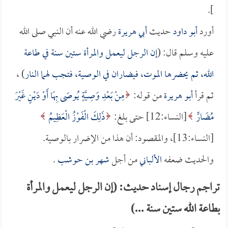
].
أورد
أبو داود
حديث
أبي هريرة
رضي الله عنه أن النبي صلى الله
عليه وسلم قال: (
إن الرجل ليعمل والمرأة ستين سنة في طاعة
الله، ثم يحضرها الموت، فيضاران في الوصية، فتجب لهما النار
) ،
ثم قرأ
أبو هريرة
من قوله:
مِنْ بَعْدِ وَصِيَّةٍ يُوصَى بِهَا أَوْ دَيْنٍ غَيْرَ
مُضَارٍّ
[النساء:12] حتى بلغ:
ذَلِكَ الْفَوْزُ الْعَظِيمُ
[النساء:13]، والمقصود: أن هذا من الإضرار بالوصية.
والحديث ضعفه
الألباني
من أجل
شهر بن حوشب
.
تراجم رجال إسناد حديث: (إن الرجل ليعمل والمرأة
بطاعة الله ستين سنة ...)