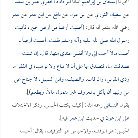
أخبرنا
إسحاق بن إبراهيم
أنبأنا
أبو داود الحفري عمر بن سعد
عن
سفيان الثوري
عن
ابن عون
عن
نافع
عن
ابن عمر
عن
عمر
رضي الله عنهما أنه قال: (
أصبت أرضاً من أرض خيبر، فأتيت
رسول الله صلى الله عليه وآله وسلم فقلت: أصبت أرضاً لم
أصب مالاً أحب إلي ولا أنفس عندي منها، قال: إن شئت
تصدقت بها، فتصدق بها على أن لا تباع ولا توهب؛ في الفقراء،
وذي القربى، والرقاب، والضيف، وابن السبيل، لا جناح على
من وليها أن يأكل بالمعروف غير متمول مالاً، ويطعم
)].
يقول
النسائي
رحمه الله: [كيف يكتب الحبس، وذكر الاختلاف
على
ابن عون
في حديث
ابن عمر
فيه].
الحبس: هو الوقف، والإحباس هو التوقيف، يقال: أحبسه