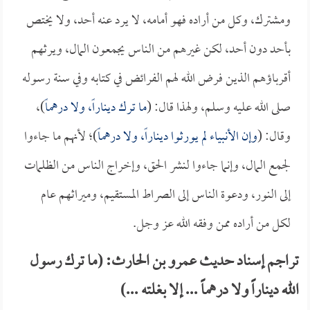
ومشترك، وكل من أراده فهو أمامه، لا يرد عنه أحد، ولا يختص
بأحد دون أحد، لكن غيرهم من الناس يجمعون المال، ويرثهم
أقرباؤهم الذين فرض الله لهم الفرائض في كتابه وفي سنة رسوله
صلى الله عليه وسلم، ولهذا قال: (
ما ترك ديناراً، ولا درهماً
)،
وقال: (
وإن الأنبياء لم يورثوا ديناراً، ولا درهماً
)؛ لأنهم ما جاءوا
لجمع المال، وإنما جاءوا لنشر الحق، وإخراج الناس من الظلمات
إلى النور، ودعوة الناس إلى الصراط المستقيم، وميراثهم عام
لكل من أراده ممن وفقه الله عز وجل.
تراجم إسناد حديث عمرو بن الحارث: (ما ترك رسول
الله ديناراً ولا درهماً ... إلا بغلته ...)