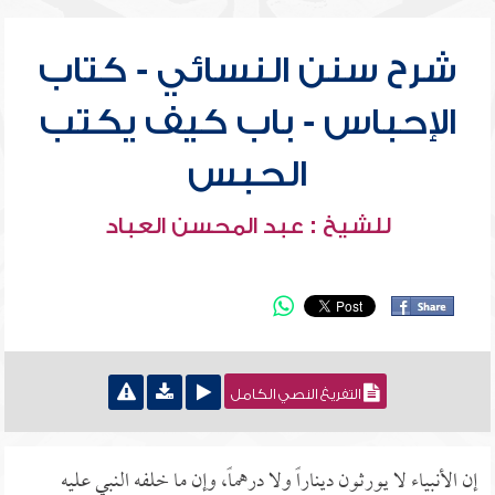
شرح سنن النسائي - كتاب
الإحباس - باب كيف يكتب
الحبس
للشيخ : عبد المحسن العباد
التفريغ النصي الكامل
إن الأنبياء لا يورثون ديناراً ولا درهماً، وإن ما خلفه النبي عليه