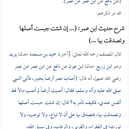
[عن
نافع
عن
ابن عمر
عن
عمر
].
قد مر ذكرهم.
شرح حديث ابن عمر: (... إن شئت جبست أصلها
وتصدقت بها ...)
قال المصنف رحمه الله تعالى: [أخبرنا
حميد بن مسعدة
حدثنا
يزيد
وهو
ابن زريع
حدثنا
ابن عون
عن
نافع
عن
ابن عمر
عن
عمر
رضي الله عنهما، أنه قال: (
أصاب
عمر
أرضاً بخيبر، فأتى النبي
صلى الله عليه وآله وسلم، فقال: أصبت أرضاً لم أصب مالاً قط
أنفس عندي، فكيف تأمر به؟ قال: إن شئت حبست أصلها
وتصدقت بها، فتصدق بها على أن لا تباع، ولا توهب، ولا
تورث؛ في الفقراء، والقربى، والرقاب، وفي سبيل الله،