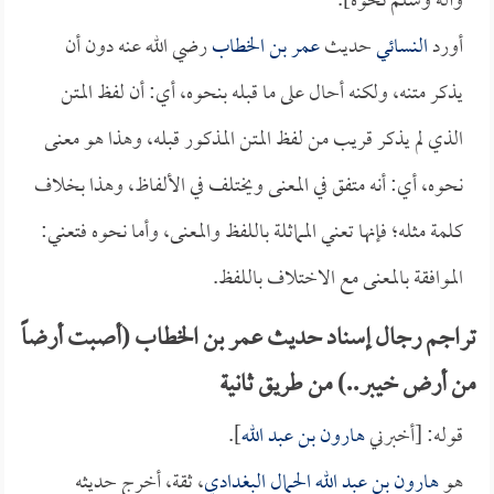
وآله وسلم نحوه].
أورد
النسائي
حديث
عمر بن الخطاب
رضي الله عنه دون أن
يذكر متنه، ولكنه أحال على ما قبله بنحوه، أي: أن لفظ المتن
الذي لم يذكر قريب من لفظ المتن المذكور قبله، وهذا هو معنى
نحوه، أي: أنه متفق في المعنى ويختلف في الألفاظ، وهذا بخلاف
كلمة مثله؛ فإنها تعني المماثلة باللفظ والمعنى، وأما نحوه فتعني:
الموافقة بالمعنى مع الاختلاف باللفظ.
تراجم رجال إسناد حديث عمر بن الخطاب (أصبت أرضاً
من أرض خيبر..) من طريق ثانية
قوله: [أخبرني
هارون بن عبد الله
].
هو
هارون بن عبد الله الحمال البغدادي
، ثقة، أخرج حديثه