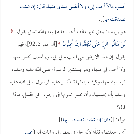
أصب مالاً أحب إلي، ولا أنفس عندي منها، قال: إن شئت
تصدقت بها
)].
هو يريد أن ينفق خير ماله وأحب ماله إليه، والله تعالى يقول:
لَنْ تَنَالُوا الْبِرَّ حَتَّى تُنْفِقُوا مِمَّا تُحِبُّونَ
[آل عمران:92]، فهو
يقول: إن هذه الأرض هي أحب مالي إلي، ولم أصب أنفس منها
ولا أحب إلي منها، وهو يستشير الرسول صلى الله عليه وسلم،
كيف يضعها، وكيف ينفقها؟ فأشار عليه الرسول صلى الله عليه
وسلم بأن يحبسها، وأن يجعل ثمرتها في وجوه الخير ففعل، ماذا
قال؟
قوله: [(
قال: إن شئت تصدقت بها
)].
أي: جعلتها وقفاً؛ لأنه جاء في بعض الروايات أنه (
يحبس