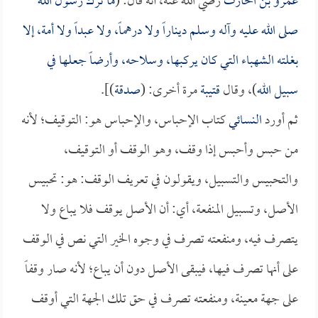
عمرو بن الحارث
رضي الله عنه، أنه قال: (
ما ترك رسول الله
صلى الله عليه وآله وسلم ديناراً ولا درهماً، ولا عبداً ولا أمة، إلا
بغلته الشهباء التي كان يركبها، وسلاحه، وأرضاً جعلها في
سبيل الله
)، وقال
قتيبة
مرة أخرى: (
صدقة
)].
ثم أورد
النسائي
كتاب الإحباس، والإحباس هو: التوقيف؛ لأنه
من حبس وأحبس إذا وقف، وهو الوقف أو التوقيف،
والتحبيس والتسبيل، ويقولون في تعريف الوقف: هو: تحبيس
الأصل، وتسبيل المنفعة، أي: أن الأصل يوقف فلا يباع ولا
يتصرف فيه، ومنفعته تصرف في وجوه الخير التي نص في الوقف
على أنها تصرف فيها، فيبقى الأصل دون أن يباع؛ لأنه صار وقفاً
على جهة معينة، ومنفعته تصرف في حق تلك الجهة التي أوقف