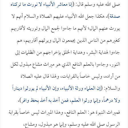
صلى الله عليه وسلم قال: (
إنا معاشر الأنبياء لا نورث ما تركناه
صدقة
)، هكذا جعل الله الأنبياء عليهم الصلاة والسلام أنهم لا
يورث عنهم المال؛ لأنهم ما جاءوا لجمع المال وتوريثه لأقاربهم
كغيرهم من الناس الذين يجمعون المال ويرثهم أقاربهم، هم
جاءوا لهداية البشر، وهداية الخلق بإخراجهم من الظلمات إلى
النور، وجاءوا بالعلم النافع الذي هو ميراث مشاع مبذول لكل
من أراده، وليس خاصاً بالقرابات، ولهذا قال عليه الصلاة
والسلام: (
إن العلماء ورثة الأنبياء، وإن الأنبياء لم يورثوا ديناراً
ولا درهماً، وإنما ورثوا العلم، فمن أخذ به أخذ بحظ وافر
)،
فميراث النبوة هو: العلم النافع، وهذا الميراث ليس خاصاً بقرابة
الرسول صلى الله عليه وسلم، وإنما هو مبذول، ومشاع،