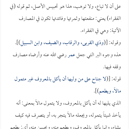
على أن لا تباع، ولا توهب، هذا هو تحبيس الأصل، ثم قوله (في
الفقراء) يعني: منفعتها وثمرتها وفائدتها تكون في المصارف
الآتية: وهي في الفقراء.
وقوله: [(
وذي القربى، والرقاب، والضيف، وابن السبيل
)].
هذه وجوه البر التي جعل
عمر
رضي الله عنه وأرضاه مصارف
وقفه فيها.
قوله: [(
لا جناح على من وليها أن يأكل بالمعروف غير متمول
مالاً، ويطعم
)].
الذي يليها له أن يأكل بالمعروف، ولا يتمول مالاً بمعنى: أنه
يأخذ شيئاً يتموله، ويجعله مالاً يتجر به، أو يتصرف فيه كيف
يشاء، وإنما يأكل بالمعروف، ويطعم منه، ويحسن منه، أي: يطعم