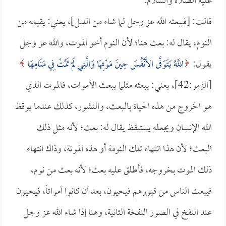
عليه الصلاة والسلام.
قالت: [فيبعثه الله عز وجل لما شاء من الليل]، يعني: يقيمه من
النوم، يقال له: بعث هنا؛ لأن النوم أخو الموت، والله عز وجل
يقول:
اللَّهُ يَتَوَفَّى الأَنْفُسَ حِينَ مَوْتِهَا وَالَّتِي لَمْ تَمُتْ فِي مَنَامِهَا
[الزمر:42]، يعني: يبعثه مثلما يبعث الأموات، فالموت الذي
هو الخروج من هذه الحياة بالبعث، والنشور، كذلك عندما يوقظ
الله الإنسان ويجعله يستيقظ يقال له: بعث؛ لأنه مثل ذلك
البعث؛ لأن هذا انتهاء تلك النومة أو هذه الموتة، وذاك انتهاء
ذلك الموت بخروجه، فأطلق عليه بعث؛ لأنه بعث من نوم،
فيبعث الناس من قبورهم فيحيون، بعد أن كانوا أمواتاً، فيحيون
عند النفخ في الصور النفخة الثانية، وهنا إذا شاء الله عز وجل