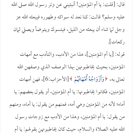
قال: [قلت: يا أم المؤمنين! أنبئيني عن وتر رسول الله صلى الله
عليه وسلم؟ قالت: كنا نعد له سواكه وطهوره فيبعثه الله عز
وجل لما شاء أن يبعثه من الليل، فيتسوك ويتوضأ ويصلي ثمان
ركعات].
قوله: [يا أم المؤمنين]، هذا من الأدب، والتأدب مع أمهات
المؤمنين، بحيث يخاطبونهن بهذا الوصف الذي وصفهن الله
تعالى به،
وَأَزْوَاجُهُ أُمَّهَاتُهُمْ
[الأحزاب:6]، فهن أمهات
المؤمنين، فكانوا يخاطبونها: يا أم المؤمنين، أو يقول بعضهم: يا
أماه؛ لأنه من المؤمنين وهي أمه، فمنهم من يقول: يا أماه، ومنهم
من يقول: يا أم المؤمنين، وهذا من الأدب مع زوجات رسول
الله عليه الصلاة والسلام، حيث كان يخاطبونهن بقولهم: يا أم