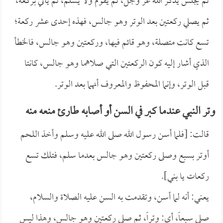
ثم يجلس يذكر الله عز وجل، ثم يقوم ولا يسلم، ثم يأتي بركعة،
ثم يصلي ركعتين بعد الوتر وهو جالس، فهذه إحدى عشر ركعة؛
تسع كانت متصلة، وهو قائم فيها، وركعتين وهو جالس، فالخطأ
الذي أشار إليه كون الركعتين التي صلاهما وهو جالس، كانتا
قبل الوتر، وإنما المحفوظ والمعروف أنهما بعد الوتر.
وتر النبي عندما كبر في السن أو أصابه طارئ منعه منه
قالت: [فلما أسن رسول الله صلى الله عليه وسلم وأخذ اللحم
أوتر بسبع وصلى ركعتين وهو جالس بعدما سلم، فتلك تسع
ركعات يا بني].
يعني: أنه لما أسن، وتقدمت به السن عليه الصلاة والسلام،
صلى سبعاً، أي: وتراً، ثم صلى ركعتين وهو جالس، وهذا ليس