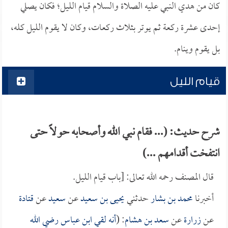
كان من هدي النبي عليه الصلاة والسلام قيام الليل؛ فكان يصلي
إحدى عشرة ركعة ثم يوتر بثلاث ركعات، وكان لا يقوم الليل كله،
بل يقوم وينام.
قيام الليل
شرح حديث: (... فقام نبي الله وأصحابه حولاً حتى
انتفخت أقدامهم ...)
قال المصنف رحمه الله تعالى: [باب قيام الليل.
أخبرنا
محمد بن بشار
حدثني
يحيى بن سعيد
عن
سعيد
عن
قتادة
عن
زرارة
عن
سعد بن هشام
: (
أنه لقي
ابن عباس
رضي الله