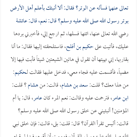
تعالى عنهما فسأله عن الوتر؟ فقال: ألا أنبئك بأعلم أهل الأرض
بوتر رسول الله صلى الله عليه وسلم؟ قال: نعم، قال:
عائشة
رضي الله تعالى عنها، ائتها فسلها، ثم ارجع إلي، فأخبرني بردها
عليك، فأتيت على
حكيم بن أفلح
، فاستلحقته إليها فقال: ما أنا
بقاربها، إني نهيتها أن تقول في هاتين الشيعتين شيئاً فأبت فيها إلا
مضياً، فأقسمت عليه فجاء معي، فدخل عليها فقالت لـ
حكيم
:
من هذا معك؟ قلت:
سعد بن هشام
، قالت: من
هشام
؟ قلت:
ابن عامر
، فترحمت عليه وقالت: نعم المرء كان
عامر
، قال: يا أم
المؤمنين! أنبئيني عن خلق رسول الله صلى الله عليه وسلم؟
قالت: أليس تقرأ القرآن؟ قال: قلت: بلى، قالت: فإن خلق نبي
الله صلى الله عليه وسلم القرآن، فهممت أن أقوم، فبدا لي قيام