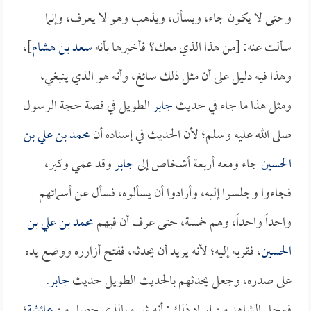
وحتى لا يكون جاء، ويسأل، ويذهب وهو لا يعرف، وإنما
سألت عنه: [من هذا الذي معك؟ فأخبرها بأنه
سعد بن هشام
]،
وهذا فيه دليل على أن مثل ذلك سائغ، وأنه هو الذي ينبغي،
ومثل هذا ما جاء في حديث
جابر
الطويل في قصة حجة الرسول
صلى الله عليه وسلم؛ لأن الحديث في إسناده أن
محمد بن علي بن
الحسين
جاء ومعه أربعة أشخاص إلى
جابر
وقد عمي وكبر،
فجاءوا وجلسوا إليه، وأرادوا أن يسألوه، فسأل عن أسمائهم
واحداً واحداً، وهم خمسة، حتى عرف أن فيهم
محمد بن علي بن
الحسين
، فقربه إليه؛ لأنه يريد أن يحدثه، ففتح أزارره ووضع يده
على صدره، وجعل يحدثهم بالحديث الطويل حديث
جابر
.
فمحل الشاهد من إيراد ذلك: أنه شبيه بالذي حصل من
عائشة
؛