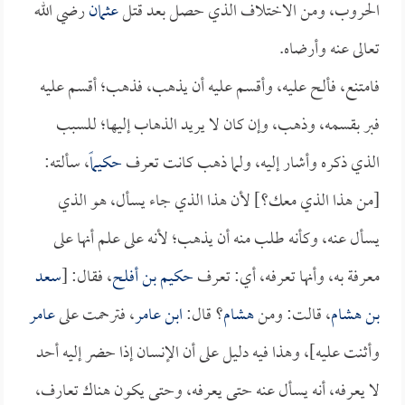
الحروب، ومن الاختلاف الذي حصل بعد قتل
عثمان
رضي الله
تعالى عنه وأرضاه.
فامتنع، فألح عليه، وأقسم عليه أن يذهب، فذهب؛ أقسم عليه
فبر بقسمه، وذهب، وإن كان لا يريد الذهاب إليها؛ للسبب
الذي ذكره وأشار إليه، ولما ذهب كانت تعرف
حكيماً
، سألته:
[من هذا الذي معك؟] لأن هذا الذي جاء يسأل، هو الذي
يسأل عنه، وكأنه طلب منه أن يذهب؛ لأنه على علم أنها على
معرفة به، وأنها تعرفه، أي: تعرف
حكيم بن أفلح
، فقال: [
سعد
بن هشام
، قالت: ومن
هشام
؟ قال:
ابن عامر
، فترحمت على
عامر
وأثنت عليه]، وهذا فيه دليل على أن الإنسان إذا حضر إليه أحد
لا يعرفه، أنه يسأل عنه حتى يعرفه، وحتى يكون هناك تعارف،