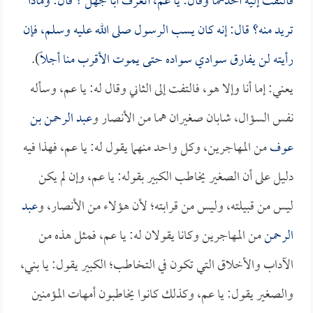
فالتفت إليه أحدهما وقال: يا عم، أتعرف
أبا جهل
؟ قال: وماذا
تريد منه؟ قال: إنه كان يسب الرسول صلى الله عليه وسلم، فإن
رأيته لن يفارق سوادي سواده حتى يموت الأقرب منا أجلاً
).
يعني: إما أنا وإلا هو، فالتفت إلى الثاني وقال له: يا عم، وسأله
نفس السؤال، شابان صغيران هما من الأنصار و
عبد الرحمن بن
عوف
من المهاجرين، وكل واحد منهما يقول له: يا عم، فهذا فيه
دليل على أن الصغير يخاطب الكبير بقوله: يا عم، وإن لم يكن
ليس من قبيلته، وليس من قرابته؛ لأن هؤلاء من الأنصار، و
عبد
الرحمن
من المهاجرين وكانا يقولان له: يا عم، فمثل هذه من
الآداب والأخلاق التي تكون في التخاطب؛ الكبير يقول: يا بني،
والصغير يقول: يا عم، وكذلك كانوا يخاطبون أمهات المؤمنين