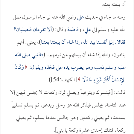
أن يبعثه بعثه.
ومنه ما جاء في حديث
علي
رضي الله عنه لما جاء الرسول صلى
الله عليه وسلم إلى
علي
، و
فاطمة
وقال: (
ألا تقومان فتصليان؟
فقالا: إنما أنفسنا بيد الله، إذا شاء أن يبعثنا بعثنا
)، يعني: أنهم
ينامون، والله إذا شاء أن يبعثهم من نومهم.. (
فالنبي صلى الله
عليه وسلم ذهب وهو يضرب يده على فخذه ويقول:
وَكَانَ
الإِنسَانُ أَكْثَرَ شَيْءٍ جَدَلًا
[الكهف:54]).
قالت: [فيتسوك ويتوضأ ويصلي ثمان ركعات لا يجلس فيهن إلا
عند الثامنة، يجلس فيذكر الله عز وجل ويدعو، ثم يسلم تسليماً
يسمعنا، ثم يصلي ركعتين وهو جالس بعدما يسلم، ثم يصلي
ركعة، فتلك إحدى عشرة ركعة يا بني].