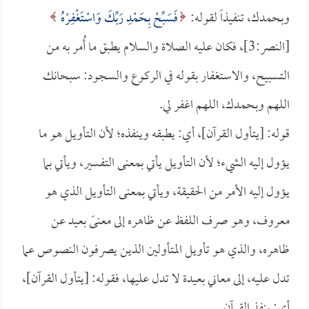
وبحمدك، تنفيذاً لقوله:
فَسَبِّحْ بِحَمْدِ رَبِّكَ وَاسْتَغْفِرْهُ
[النصر:3]، فكان عليه الصلاة والسلام يطبق ما أُمر به من
التسبيح، والاستغفار بقوله في الركوع والسجود: سبحانك
اللهم وبحمدك، اللهم اغفر لي.
قوله: [يتأول القرآن]، أي: يطبقه وينفذه؛ لأن التأويل هو ما
يؤول إليه الشيء؛ لأن التأويل يأتي بمعنى التفسير، ويأتي بما
يؤول إليه الأمر من الحقيقة، ويأتي بمعنى التأويل الذي هو
معروف، وهو صرف اللفظ عن ظاهره إلى معنىً بعيد عن
ظاهره، والذي هو تأويل المتأولين الذين يصرفون النصوص عما
تدل عليه، إلى معاني بعيدة لا تدل عليها، فقوله: [يتأول القرآن]،
أي: ينفذ القرآن.