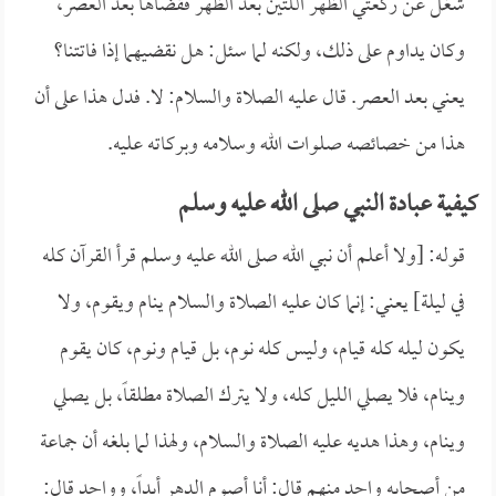
شغل عن ركعتي الظهر اللتين بعد الظهر فقضاها بعد العصر،
وكان يداوم على ذلك، ولكنه لما سئل: هل نقضيهما إذا فاتتنا؟
يعني بعد العصر. قال عليه الصلاة والسلام: لا. فدل هذا على أن
هذا من خصائصه صلوات الله وسلامه وبركاته عليه.
كيفية عبادة النبي صلى الله عليه وسلم
قوله: [ولا أعلم أن نبي الله صلى الله عليه وسلم قرأ القرآن كله
في ليلة] يعني: إنما كان عليه الصلاة والسلام ينام ويقوم، ولا
يكون ليله كله قيام، وليس كله نوم، بل قيام ونوم، كان يقوم
وينام، فلا يصلي الليل كله، ولا يترك الصلاة مطلقاً، بل يصلي
وينام، وهذا هديه عليه الصلاة والسلام، ولهذا لما بلغه أن جماعة
من أصحابه واحد منهم قال: أنا أصوم الدهر أبداً، وواحد قال: