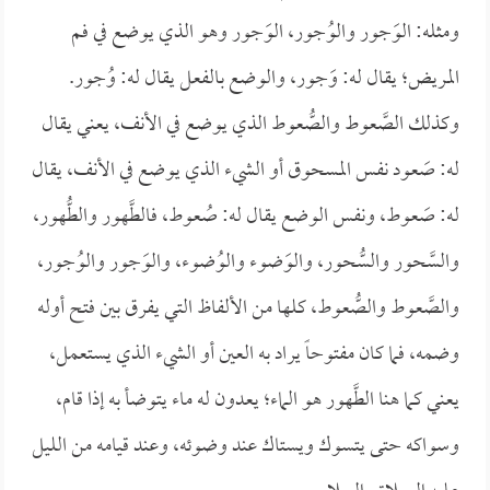
ومثله: الوَجور والوُجور، الوَجور وهو الذي يوضع في فم
المريض؛ يقال له: وَجور، والوضع بالفعل يقال له: وُجور.
وكذلك الصَّعوط والصُّعوط الذي يوضع في الأنف، يعني يقال
له: صَعود نفس المسحوق أو الشيء الذي يوضع في الأنف، يقال
له: صَعوط، ونفس الوضع يقال له: صُعوط، فالطَّهور والطُّهور،
والسَّحور والسُّحور، والوَضوء والوُضوء، والوَجور والوُجور،
والصَّعوط والصُّعوط، كلها من الألفاظ التي يفرق بين فتح أوله
وضمه، فما كان مفتوحاً يراد به العين أو الشيء الذي يستعمل،
يعني كما هنا الطَّهور هو الماء؛ يعدون له ماء يتوضأ به إذا قام،
وسواكه حتى يتسوك ويستاك عند وضوئه، وعند قيامه من الليل