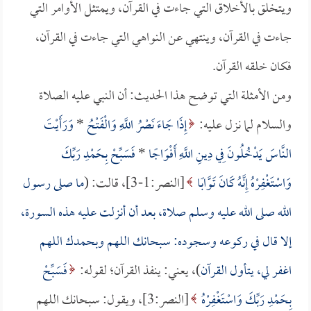
ويتخلق بالأخلاق التي جاءت في القرآن، ويمتثل الأوامر التي
جاءت في القرآن، وينتهي عن النواهي التي جاءت في القرآن،
فكان خلقه القرآن.
ومن الأمثلة التي توضح هذا الحديث: أن النبي عليه الصلاة
والسلام لما نزل عليه:
إِذَا جَاءَ نَصْرُ اللَّهِ وَالْفَتْحُ
*
وَرَأَيْتَ
النَّاسَ يَدْخُلُونَ فِي دِينِ اللَّهِ أَفْوَاجًا
*
فَسَبِّحْ بِحَمْدِ رَبِّكَ
وَاسْتَغْفِرْهُ إِنَّهُ كَانَ تَوَّابًا
[النصر:1-3]، قالت: (
ما صلى رسول
الله صلى الله عليه وسلم صلاة، بعد أن أنزلت عليه هذه السورة،
إلا قال في ركوعه وسجوده: سبحانك اللهم وبحمدك اللهم
اغفر لي، يتأول القرآن
)، يعني: ينفذ القرآن؛ لقوله:
فَسَبِّحْ
بِحَمْدِ رَبِّكَ وَاسْتَغْفِرْهُ
[النصر:3]، ويقول: سبحانك اللهم