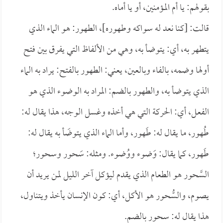
بقولهم: يا أم المؤمنين، أو يا أماه.
قالت: [كنا نعد له سواكه وطهوره]، الطهور: هو الماء الذي
يتطهر به، أي: يتوضأ به، وهي من الألفاظ التي يفرق بين فتح
أولها وضمه، بالفاء وبالعين، يعني: الطهور بالفتح: يراد به الماء
الذي يتوضأ به، والطهور بالضم: المراد به الوضوء الذي هو
الفعل، أي: الحركة التي هي أخذه وغسل الوجه، هذا يقال له:
طُهور، ما يقال له: طَهور، وأما الماء الذي يتوضَأ به يقال له:
طَهور، كما يقال: وَضوء ووُضوء. ومثله: سَحور وسحور؛
السَّحور هو الطعام الذي يقدم ليؤكل آخر الليل لمن يريد أن
يصوم، والسُّحور هو الأكل، أي: كون الإنسان يأخذ ويتناول،
هذا يقال له: سحور بالضم.