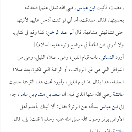
رمضان، فأتيت
ابن عباس
رضي الله تعالى عنهما فحدثته
بحديثها، فقال: صدقت، أما أني لو كنت أدخل عليها لأتيتها
حتى تشافهني مشافهة. قال
أبو عبد الرحمن
: كذا وقع في كتابي،
ولا أدري ممن الخطأ في موضع وتره عليه السلام)].
أورد
النسائي
: باب قيام الليل؛ وهي: صلاة الليل، وهي من
النوافل التي هي غير الرواتب، أو الراتبة التي تكون بعد صلاة
العشاء، هذا يقال له: قيام الليل، وأورد تحت هذه الترجمة حديث
عائشة
رضي الله عنها الذي فيه: أن
سعد بن هشام بن عامر
، جاء
إلى
ابن عباس
يسأله عن الوتر؟ فقال: ألا أنبئك بأعلم أهل
الأرض بوتر رسول الله صلى الله عليه وسلم؟ قلت: بلى، قال:
عائشة
، اذهب إليها.