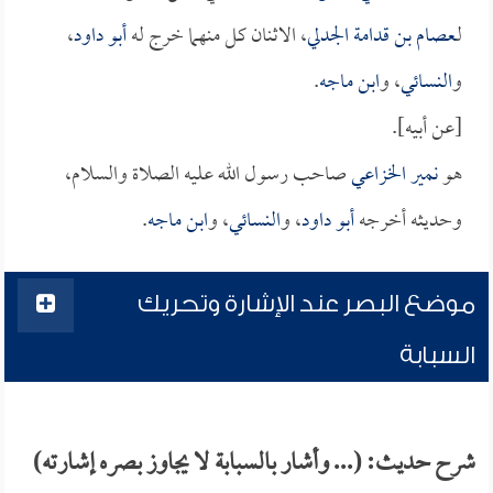
لـ
عصام بن قدامة الجدلي
، الاثنان كل منهما خرج له
أبو داود
،
و
النسائي
، و
ابن ماجه
.
[عن أبيه].
هو
نمير الخزاعي
صاحب رسول الله عليه الصلاة والسلام،
وحديثه أخرجه
أبو داود
، و
النسائي
، و
ابن ماجه
.
موضع البصر عند الإشارة وتحريك
السبابة
شرح حديث: (... وأشار بالسبابة لا يجاوز بصره إشارته)