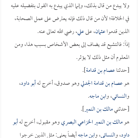
ولا يبدع من قال بذلك، وإنما الذي يبدع به القول بتفضيله عليه
في الخلافة؛ لأن من قال ذلك فإنه يعترض على عمل الصحابة،
الذين قدموا
عثمان
، على
علي
، رضي الله تعالى عنه.
إذاً: فالتشيع قد يضاف إلى بعض الأشخاص بسبب هذا، ومن
المعلوم أن مثل ذلك لا يؤثر.
[حدثنا
عصام بن قدامة
].
هو
عصام بن قدامة الجدلي
وهو صدوق، أخرج له
أبو داود
،
و
النسائي
، و
ابن ماجه
.
[حدثني
مالك بن النمير
].
هو
مالك بن النمير الخزاعي البصري
وهو مقبول، أخرج له
أبو
داود
، و
النسائي
، و
ابن ماجه
أيضاً يعني: مثل الذين خرجوا