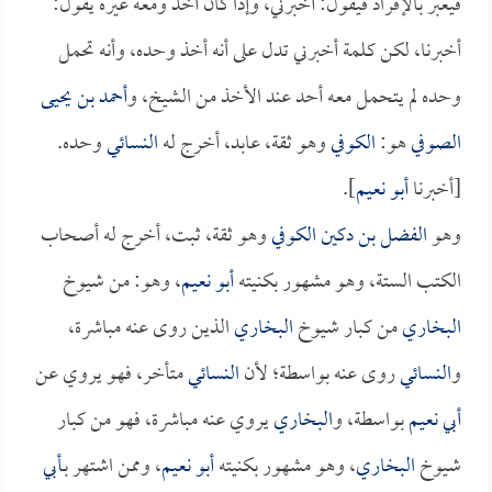
فيعبر بالإفراد فيقول: أخبرني، وإذا كان أخذ ومعه غيره يقول:
أخبرنا، لكن كلمة أخبرني تدل على أنه أخذ وحده، وأنه تحمل
وحده لم يتحمل معه أحد عند الأخذ من الشيخ، و
أحمد بن يحيى
الصوفي
هو:
الكوفي
وهو ثقة، عابد، أخرج له
النسائي
وحده.
[أخبرنا
أبو نعيم
].
وهو
الفضل بن دكين الكوفي
وهو ثقة، ثبت، أخرج له أصحاب
الكتب الستة، وهو مشهور بكنيته
أبو نعيم
، وهو: من شيوخ
البخاري
من كبار شيوخ
البخاري
الذين روى عنه مباشرة،
و
النسائي
روى عنه بواسطة؛ لأن
النسائي
متأخر، فهو يروي عن
أبي نعيم
بواسطة، و
البخاري
يروي عنه مباشرة، فهو من كبار
شيوخ
البخاري
، وهو مشهور بكنيته
أبو نعيم
، وممن اشتهر بـ
أبي