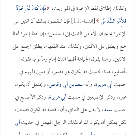
وكذلك إطلاق لفظ الإخوة في المواريث،
فَإِنْ كَانَ لَهُ إِخْوَةٌ
فَلِأُمِّهِ السُّدُسُ
[النساء:11] فإن المقصود بذلك أن اثنين من
الإخوة يحجبان الأم من الثلث إلى السدس؛ فإن لفظ إخوة لفظ
جمع ويطلق على الاثنين، وكذلك عند الفقهاء، يطلق الجمع على
الاثنين، ولهذا يقول الجماعة أقلها اثنان إمام ومأموم، فقوله:
بأصابع، هذا الحديث قد يكون هو مفسر، أو معين المبهم في
حديث
أبي هريرة
، وأنه
سعد بن أبي وقاص
، ويحتمل أن يكون
غيره، وذكر الإصبعين في حديث
أبي هريرة
، وذكر الأصابع في
حديث
سعد
، لا يدل على التنافي وأن القصة قد تكون قصتان،
لكن يمكن أن يكون المراد بذلك الرجل المهمل في حديث
أبي