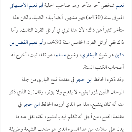
نعيم
شخص آخر متأخر وهو صاحب الحلية
أبو نعيم الأصبهاني
المتوفى سنة (430هـ) فهو مشهور أيضاً بهذه الكنية، ولكن هذا
متأخر كثيراً عن ذاك؛ لأن هذا توفي في أوائل القرن الثالث، وأما
ذاك ففي أوائل القرن الخامس سنة 430هـ، و
أبو نعيم الفضل بن
دكين
هو شيخ
البخاري
، وشيخ
مسلم
، هو ثقة، ثبت، أخرج له
أصحاب الكتب الستة.
وقد ذكره الحافظ
ابن حجر
في مقدمة فتح الباري من جملة
الرجال الذين لمزوا بشيء لا يقدح ولا يؤثر، وقال: إن الذي ذكر
عنه أنه كان يتشيع، هذا هو الذي أورده الحافظ
ابن حجر
في
مقدمة الفتح، من أجل أنه تكلم فيه بالتشيع، لكنه نقل عنه ما
يدل على سلامته من هذا السوء الذي هو مذهب الشيعة وطريقة