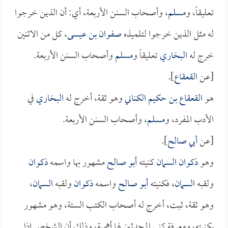
تعليقاً، و
مسلم
، وأصحاب السنن الأربعة، أي: أن الذين خرجوا
له مثل الذين خرجوا لتلميذه
صفوان بن عيسى
، كل من الاثنين
خرج له
البخاري
تعليقاً و
مسلم
وأصحاب السنن الأربعة.
[عن
القعقاع
].
هو
القعقاع بن حكيم الكناني
وهو ثقة، أخرج له
البخاري
في
الأدب المفرد، و
مسلم
، وأصحاب السنن الأربعة.
[عن
أبي صالح
].
وهو
ذكوان السمان
كنيته
أبو صالح
مشهور بها واسمه
ذكوان
ولقبه
السمان
، فكنيته
أبو صالح
واسمه
ذكوان
ولقبه
السمان
،
وهو ثقة، ثبت، أخرج له أصحاب الكتب الستة، وهو مشهور
بكنيته، ومعرفة كنى المحدثين لها أهمية، وذلك أن الشخص إذا