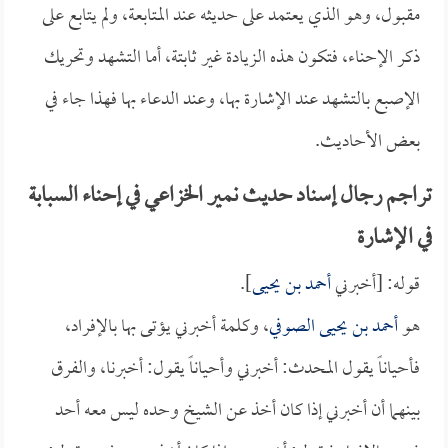
مقبول، وهو الذي يعتمد على حديثه عند المتابعة، ولم يتابع على
ذكر الإحناء، فتكون هذه الزيادة غير ثابتة، أما التشهد وتحريك
الإصبع بالتشهد عند الإشارة بها، وعند الدعاء بها فهذا جاء في
بعض الأحاديث.
تراجم رجال إسناد حديث نمير الخزاعي في إحناء السبابة
في الإشارة
قوله: [أخبرني
أحمد بن يحيى
].
هو
أحمد بن يحيى الصوفي
، وكلمة أخبرني يؤتى بها بالإفراد،
فأحياناً يقول المحدث: أخبرني وأحياناً يقول: أخبرنا، والفرق
بينهما أن أخبرني إذا كان أخذ عن الشيخ وحده ليس معه أحد