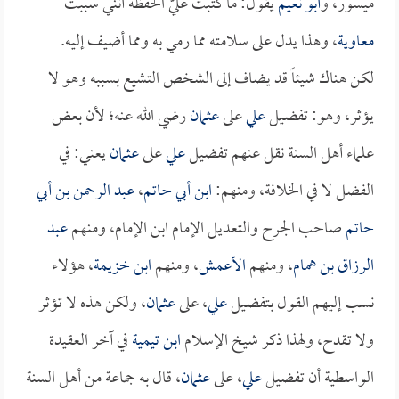
ميسور، و
أبو نعيم
يقول: ما كتبت عليّ الحفظة أنني سببت
معاوية
، وهذا يدل على سلامته مما رمي به ومما أضيف إليه.
لكن هناك شيئاً قد يضاف إلى الشخص التشيع بسببه وهو لا
يؤثر، وهو: تفضيل
علي
على
عثمان
رضي الله عنه؛ لأن بعض
علماء أهل السنة نقل عنهم تفضيل
علي
على
عثمان
يعني: في
الفضل لا في الخلافة، ومنهم:
ابن أبي حاتم
،
عبد الرحمن بن أبي
حاتم
صاحب الجرح والتعديل الإمام ابن الإمام، ومنهم
عبد
الرزاق بن همام
، ومنهم
الأعمش
، ومنهم
ابن خزيمة
، هؤلاء
نسب إليهم القول بتفضيل
علي
، على
عثمان
، ولكن هذه لا تؤثر
ولا تقدح، ولهذا ذكر شيخ الإسلام
ابن تيمية
في آخر العقيدة
الواسطية أن تفضيل
علي
، على
عثمان
، قال به جماعة من أهل السنة