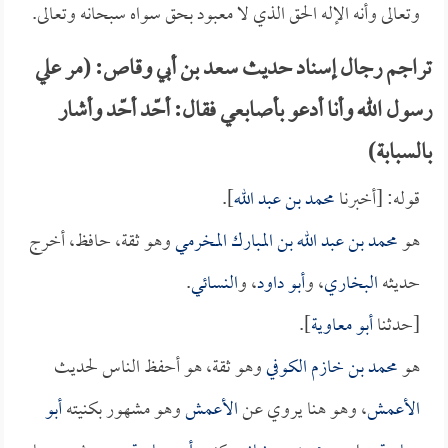
وتعالى وأنه الإله الحق الذي لا معبود بحق سواه سبحانه وتعالى.
تراجم رجال إسناد حديث سعد بن أبي وقاص: (مر علي
رسول الله وأنا أدعو بأصابعي فقال: أحّد أحّد وأشار
بالسبابة)
قوله: [أخبرنا
محمد بن عبد الله
].
هو
محمد بن عبد الله بن المبارك المخرمي
وهو ثقة، حافظ، أخرج
حديثه
البخاري
، و
أبو داود
، و
النسائي
.
[حدثنا
أبو معاوية
].
هو
محمد بن خازم الكوفي
وهو ثقة، هو أحفظ الناس لحديث
الأعمش
، وهو هنا يروي عن
الأعمش
وهو مشهور بكنيته
أبو