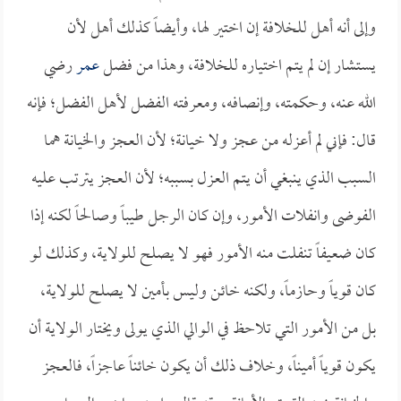
وإلى أنه أهل للخلافة إن اختير لها، وأيضاً كذلك أهل لأن
يستشار إن لم يتم اختياره للخلافة، وهذا من فضل
عمر
رضي
الله عنه، وحكمته، وإنصافه، ومعرفته الفضل لأهل الفضل؛ فإنه
قال: فإني لم أعزله من عجز ولا خيانة؛ لأن العجز والخيانة هما
السبب الذي ينبغي أن يتم العزل بسببه؛ لأن العجز يترتب عليه
الفوضى وانفلات الأمور، وإن كان الرجل طيباً وصالحاً لكنه إذا
كان ضعيفاً تنفلت منه الأمور فهو لا يصلح للولاية، وكذلك لو
كان قوياً وحازماً، ولكنه خائن وليس بأمين لا يصلح للولاية،
بل من الأمور التي تلاحظ في الوالي الذي يولى ويختار الولاية أن
يكون قوياً أميناً، وخلاف ذلك أن يكون خائناً عاجزاً، فالعجز