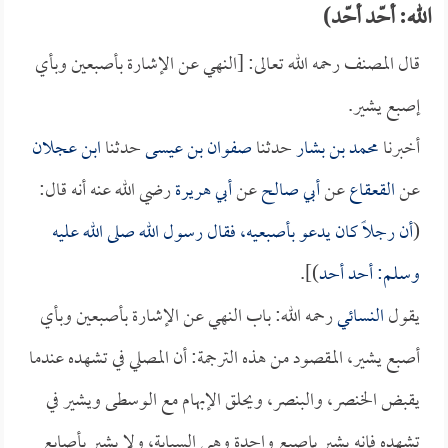
الله: أحّد أحّد)
قال المصنف رحمه الله تعالى: [النهي عن الإشارة بأصبعين وبأي
إصبع يشير.
أخبرنا
محمد بن بشار
حدثنا
صفوان بن عيسى
حدثنا
ابن عجلان
عن
القعقاع
عن
أبي صالح
عن
أبي هريرة
رضي الله عنه أنه قال:
(
أن رجلاً كان يدعو بأصبعيه، فقال رسول الله صلى الله عليه
وسلم: أحد أحد
)].
يقول
النسائي
رحمه الله: باب النهي عن الإشارة بأصبعين وبأي
أصبع يشير، المقصود من هذه الترجمة: أن المصلي في تشهده عندما
يقبض الخنصر، والبنصر، ويحلق الإبهام مع الوسطى ويشير في
تشهده فإنه يشير بإصبع واحدة وهي السبابة، ولا يشير بأصابع