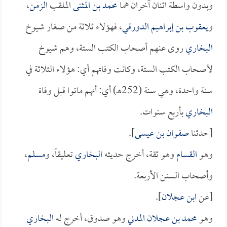
وبدون واسطة اثنان آخران هما
محمد بن المثنى
الملقب
الزمن
،
و
يعقوب بن إبراهيم الدورقي
، فهؤلاء ثلاثة من صغار شيوخ
البخاري
روى عنهم أصحاب الكتب الستة، وهم شيوخ
لأصحاب الكتب الستة، وكانت وفاتهم أي: هؤلاء الثلاثة في
سنة واحدة، وهي سنة (252هـ) أي: أنهم ماتوا قبل وفاة
البخاري
بأربع سنوات.
[حدثنا
صفوان بن عيسى
].
وهو
القسام
وهو ثقة، أخرج حديثه
البخاري
تعليقاً، و
مسلم
،
وأصحاب السنن الأربعة.
[عن
ابن عجلان
].
وهو
محمد بن عجلان المدني
وهو صدوق، أخرج له
البخاري