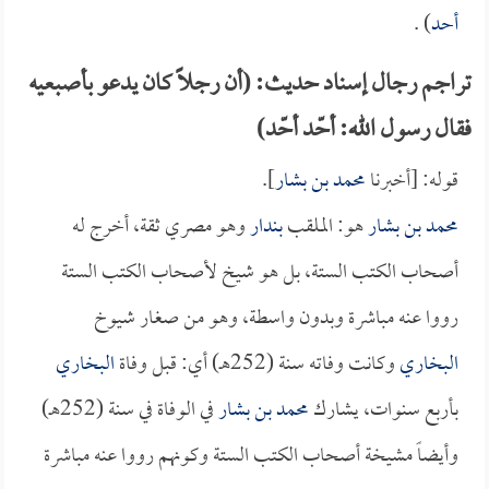
أحد
) .
تراجم رجال إسناد حديث: (أن رجلاً كان يدعو بأصبعيه
فقال رسول الله: أحّد أحّد)
قوله: [أخبرنا
محمد بن بشار
].
محمد بن بشار
هو: الملقب
بندار
وهو مصري ثقة، أخرج له
أصحاب الكتب الستة، بل هو شيخ لأصحاب الكتب الستة
رووا عنه مباشرة وبدون واسطة، وهو من صغار شيوخ
البخاري
وكانت وفاته سنة (252هـ) أي: قبل وفاة
البخاري
بأربع سنوات، يشارك
محمد بن بشار
في الوفاة في سنة (252هـ)
وأيضاً مشيخة أصحاب الكتب الستة وكونهم رووا عنه مباشرة