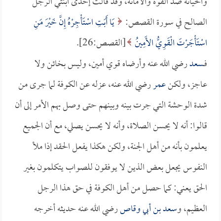
والخيانة ضد القوة والأمانة، وقد قالت إحدى ابنتي الرجل
الصالح في سورة القصص:
يَا أَبَتِ اسْتَأْجِرْهُ إِنَّ خَيْرَ مَنِ
اسْتَأْجَرْتَ الْقَوِيُّ الأَمِينُ
[القصص:26].
فـ
سعد
رضي الله عنه وأرضاه قوي أمين، وليس بخائن ولا
عاجز، ولكن
عمر
رضي الله عنه، عزله عن الكوفة لما جرى من
شدة الوحشة التي جرت بينه وبينهم حتى وصل بهم الأمر إلى أن
قالوا: أنه لا يحسن الصلاة، وأنه لا يحسن يصلي، مع أن الجميع
يعلمون بأنه من أهل الجنة، ولكن هكذا يفعل الحقد إذا ملأ
النفوس يجعل بعض الذين لا يوفقون للصواب يتكلمون بغير
الحق يعني: كما حصل من أهل الكوفة في حق هذا الرجل
العظيم، و
سعد بن أبي وقاص
رضي الله عنه حديثه أخرجه