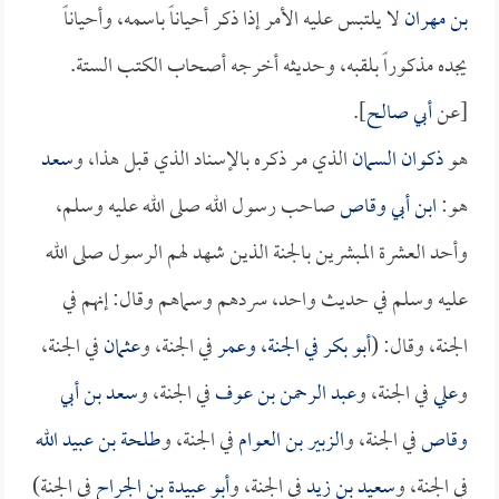
بن مهران
لا يلتبس عليه الأمر إذا ذكر أحياناً باسمه، وأحياناً
يجده مذكوراً بلقبه، وحديثه أخرجه أصحاب الكتب الستة.
[عن
أبي صالح
].
هو
ذكوان السمان
الذي مر ذكره بالإسناد الذي قبل هذا، و
سعد
هو:
ابن أبي وقاص
صاحب رسول الله صلى الله عليه وسلم،
وأحد العشرة المبشرين بالجنة الذين شهد لهم الرسول صلى الله
عليه وسلم في حديث واحد، سردهم وسماهم وقال: إنهم في
الجنة، وقال: (
أبو بكر
في الجنة، و
عمر
في الجنة، و
عثمان
في الجنة،
و
علي
في الجنة، و
عبد الرحمن بن عوف
في الجنة، و
سعد بن أبي
وقاص
في الجنة، و
الزبير بن العوام
في الجنة، و
طلحة بن عبيد الله
في الجنة، و
سعيد بن زيد
في الجنة، و
أبو عبيدة بن الجراح
في الجنة)