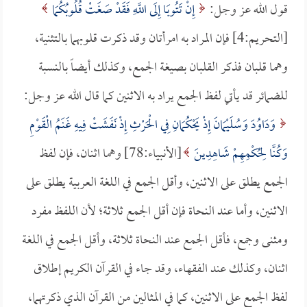
قول الله عز وجل:
إِنْ تَتُوبَا إِلَى اللَّهِ فَقَدْ صَغَتْ قُلُوبُكُمَا
[التحريم:4] فإن المراد به امرأتان وقد ذكرت قلوبهما بالتثنية،
وهما قلبان فذكر القلبان بصيغة الجمع، وكذلك أيضاً بالنسبة
للضمائر قد يأتي لفظ الجمع يراد به الاثنين كما قال الله عز وجل:
وَدَاوُدَ وَسُلَيْمَانَ إِذْ يَحْكُمَانِ فِي الْحَرْثِ إِذْ نَفَشَتْ فِيهِ غَنَمُ الْقَوْمِ
وَكُنَّا لِحُكْمِهِمْ شَاهِدِينَ
[الأنبياء:78] وهما اثنان، فإن لفظ
الجمع يطلق على الاثنين، وأقل الجمع في اللغة العربية يطلق على
الاثنين، وأما عند النحاة فإن أقل الجمع ثلاثة؛ لأن اللفظ مفرد
ومثنى وجمع، فأقل الجمع عند النحاة ثلاثة، وأقل الجمع في اللغة
اثنان، وكذلك عند الفقهاء، وقد جاء في القرآن الكريم إطلاق
لفظ الجمع على الاثنين، كما في المثالين من القرآن الذي ذكرتهما،