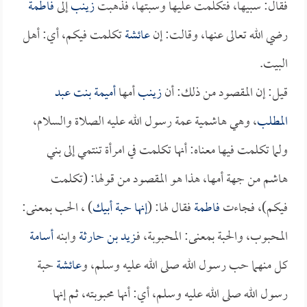
فقال: سبيها، فتكلمت عليها وسبتها، فذهبت
زينب
إلى
فاطمة
رضي الله تعالى عنها، وقالت: إن
عائشة
تكلمت فيكم، أي: أهل
البيت.
قيل: إن المقصود من ذلك: أن
زينب
أمها
أميمة بنت عبد
المطلب
، وهي هاشمية عمة رسول الله عليه الصلاة والسلام،
ولما تكلمت فيها معناه: أنها تكلمت في امرأة تنتمي إلى بني
هاشم من جهة أمها، هذا هو المقصود من قولها: (تكلمت
فيكم)، فجاءت
فاطمة
فقال لها: (
إنها حبة أبيك
) ، الحب بمعنى:
المحبوب، والحبة بمعنى: المحبوبة، فـ
زيد بن حارثة
وابنه
أسامة
كل منهما حب رسول الله صلى الله عليه وسلم، و
عائشة
حبة
رسول الله صلى الله عليه وسلم، أي: أنها محبوبته، ثم إنها