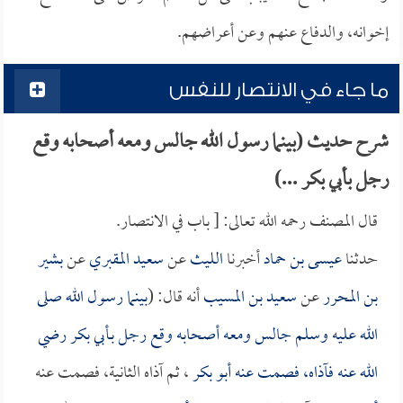
إخوانه، والدفاع عنهم وعن أعراضهم.
ما جاء في الانتصار للنفس
شرح حديث (بينما رسول الله جالس ومعه أصحابه وقع
رجل بأبي بكر ...)
قال المصنف رحمه الله تعالى: [ باب في الانتصار.
حدثنا
عيسى بن حماد
أخبرنا
الليث
عن
سعيد المقبري
عن
بشير
بن المحرر
عن
سعيد بن المسيب
أنه قال: (
بينما رسول الله صلى
الله عليه وسلم جالس ومعه أصحابه وقع رجل بـ
أبي بكر
رضي
الله عنه فآذاه، فصمت عنه
أبو بكر
، ثم آذاه الثانية، فصمت عنه