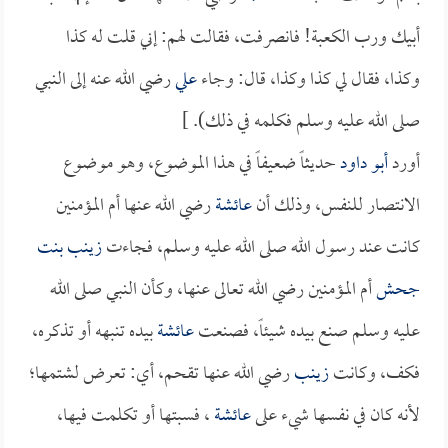
أبيك ورب الكعبة! فانصرفت، فقالت لهم: إني قلت له كذا
وكذا، فقال لي كذا وكذا، قال: وجاء
علي
رضي الله عنه إلى النبي
صلى الله عليه وسلم فكلمه في ذلك). ]
أورد
أبو داود
حديثاً ضعيفاً في هذا الموضوع، وهو موضوع
الانتصار للنفس، وذلك أن
عائشة
رضي الله عنها أم المؤمنين
كانت عند رسول الله صلى الله عليه وسلم، فجاءت
زينب بنت
جحش
أم المؤمنين رضي الله تعالى عنها، وكأن النبي صلى الله
عليه وسلم صنع بيده شيئاً، فصنعت
عائشة
بيده تنبهه أو تذكره،
فكف، وكانت
زينب
رضي الله عنها تقحم، أي: تعرض لشتمها؛
لأنه كان في نفسها شيء على
عائشة
، فسبتها أو تكلمت فيها،