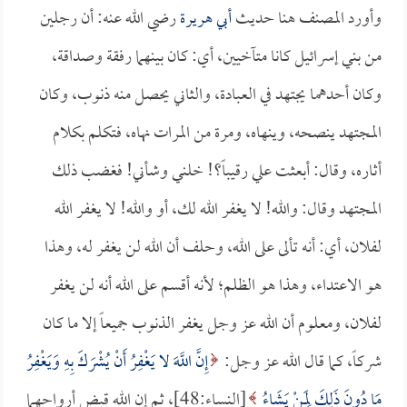
وأورد المصنف هنا حديث
أبي هريرة
رضي الله عنه: أن رجلين
من بني إسرائيل كانا متآخيين، أي: كان بينهما رفقة وصداقة،
وكان أحدهما يجتهد في العبادة، والثاني يحصل منه ذنوب، وكان
المجتهد ينصحه، وينهاه، ومرة من المرات نهاه، فتكلم بكلام
أثاره، وقال: أبعثت علي رقيباً؟! خلني وشأني! فغضب ذلك
المجتهد وقال: والله! لا يغفر الله لك، أو والله! لا يغفر الله
لفلان، أي: أنه تألى على الله، وحلف أن الله لن يغفر له، وهذا
هو الاعتداء، وهذا هو الظلم؛ لأنه أقسم على الله أنه لن يغفر
لفلان، ومعلوم أن الله عز وجل يغفر الذنوب جميعاً إلا ما كان
شركاً، كما قال الله عز وجل:
إِنَّ اللَّهَ لا يَغْفِرُ أَنْ يُشْرَكَ بِهِ وَيَغْفِرُ
مَا دُونَ ذَلِكَ لِمَنْ يَشَاءُ
[النساء:48]، ثم إن الله قبض أرواحهما