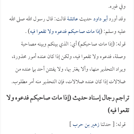
وفي غيره.
وقد أورد
أبو داود
حديث
عائشة
قالت: قال رسول الله صلى الله
عليه وسلم: (
إذا مات صاحبكم فدعوه ولا تقعوا فيه
) .
قوله: (إذا مات صاحبكم) أي: الذي بينكم وبينه مصاحبة
وصلة، فدعوه ولا تقعوا فيه، ولكن إذا كان عنده أمور محذورة،
ويراد التحذير منها، وألا يغتر بها، ولا يفتتن أحد بما عنده من
ضلالات إذا كان عنده ضلالات، فإن التحذير منه أمر مطلوب.
تراجم رجال إسناد حديث (إذا مات صاحبكم فدعوه ولا
تقعوا فيه)
قوله: [ حدثنا
زهير بن حرب
]