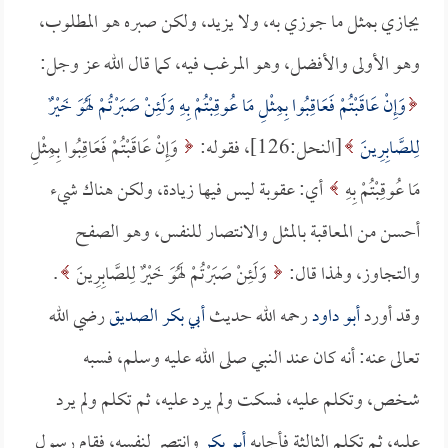
يجازي بمثل ما جوزي به، ولا يزيد، ولكن صبره هو المطلوب،
وهو الأولى والأفضل، وهو المرغب فيه، كما قال الله عز وجل:
وَإِنْ عَاقَبْتُمْ فَعَاقِبُوا بِمِثْلِ مَا عُوقِبْتُمْ بِهِ وَلَئِنْ صَبَرْتُمْ لَهُوَ خَيْرٌ
لِلصَّابِرِينَ
[النحل:126]، فقوله:
وَإِنْ عَاقَبْتُمْ فَعَاقِبُوا بِمِثْلِ
مَا عُوقِبْتُمْ بِهِ
أي: عقوبة ليس فيها زيادة، ولكن هناك شيء
أحسن من المعاقبة بالمثل والانتصار للنفس، وهو الصفح
والتجاوز، ولهذا قال:
وَلَئِنْ صَبَرْتُمْ لَهُوَ خَيْرٌ لِلصَّابِرِينَ
.
وقد أورد
أبو داود
رحمه الله حديث
أبي بكر الصديق
رضي الله
تعالى عنه: أنه كان عند النبي صلى الله عليه وسلم، فسبه
شخص، وتكلم عليه، فسكت ولم يرد عليه، ثم تكلم ولم يرد
عليه، ثم تكلم الثالثة فأجابه
أبو بكر
وانتصر لنفسه، فقام رسول