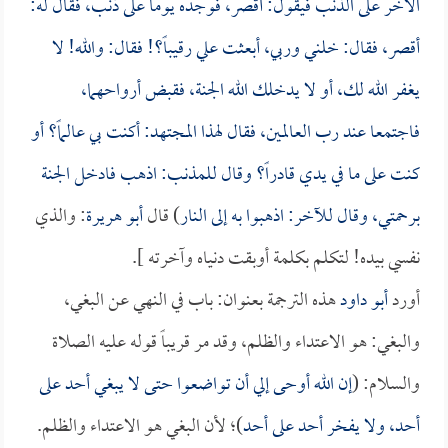
الآخر على الذنب فيقول: أقصر، فوجده يوماً على ذنب، فقال له:
أقصر، فقال: خلني وربي، أبعثت علي رقيباً؟! فقال: والله! لا
يغفر الله لك، أو لا يدخلك الله الجنة، فقبض أرواحهما،
فاجتمعا عند رب العالمين، فقال لهذا المجتهد: أكنت بي عالماً؟ أو
كنت على ما في يدي قادراً؟ وقال للمذنب: اذهب فادخل الجنة
برحمتي، وقال للآخر: اذهبوا به إلى النار
) قال
أبو هريرة
: والذي
نفسي بيده! لتكلم بكلمة أوبقت دنياه وآخرته ].
أورد
أبو داود
هذه الترجمة بعنوان: باب في النهي عن البغي،
والبغي: هو الاعتداء والظلم، وقد مر قريباً قوله عليه الصلاة
والسلام: (
إن الله أوحى إلي أن تواضعوا حتى لا يبغي أحد على
أحد، ولا يفخر أحد على أحد
)؛ لأن البغي هو الاعتداء والظلم.