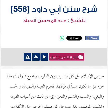
شرح سنن أبي داود [558]
للشيخ : عبد المحسن العباد
التفريغ النصي الكامل
حرص الإسلام على كل ما يقرب بين القلوب ويجمع شملها؛ ولهذا
حرم كل ما يكون سبباً في فرقتها، فحرم الغيبة والنميمة، والحسد
والبغي، والسب والشتم واللعن، إلى غير ذلك من أسباب الفرقة
وتشتت المجتمع، لذا يجب على كل مسلم الحرص على الألفة مع