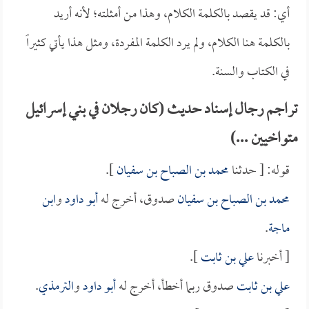
أي: قد يقصد بالكلمة الكلام، وهذا من أمثلته؛ لأنه أريد
بالكلمة هنا الكلام، ولم يرد الكلمة المفردة، ومثل هذا يأتي كثيراً
في الكتاب والسنة.
تراجم رجال إسناد حديث (كان رجلان في بني إسرائيل
متواخيين ...)
قوله: [ حدثنا
محمد بن الصباح بن سفيان
].
محمد بن الصباح بن سفيان
صدوق، أخرج له
أبو داود
و
ابن
ماجة
.
[ أخبرنا
علي بن ثابت
].
علي بن ثابت
صدوق ربما أخطأ، أخرج له
أبو داود
و
الترمذي
.