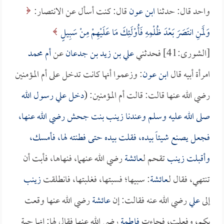
واحد قال: حدثنا
ابن عون
قال: كنت أسأل عن الانتصار:
وَلَمَنِ انتَصَرَ بَعْدَ ظُلْمِهِ فَأُوْلَئِكَ مَا عَلَيْهِمْ مِنْ سَبِيلٍ
[الشورى:41] فحدثني
علي بن زيد بن جدعان
عن
أم محمد
امرأة أبيه قال
ابن عون
: وزعموا أنها كانت تدخل على أم المؤمنين
رضي الله عنها قالت: قالت أم المؤمنين: (
دخل علي رسول الله
صلى الله عليه وسلم وعندنا
زينب بنت جحش
رضي الله عنها،
فجعل يصنع شيئاً بيده، فقلت بيده حتى فطنته لها، فأمسك،
وأقبلت
زينب
تقحم لـ
عائشة
رضي الله عنهما، فنهاها، فأبت أن
تنتهي، فقال لـ
عائشة
: سبيها؛ فسبتها، فغلبتها، فانطلقت
زينب
إلى
علي
رضي الله عنه فقالت: إن
عائشة
رضي الله عنها وقعت
بكم، وفعلت، فجاءت
فاطمة
رضي الله عنها فقال لها: إنها حبة