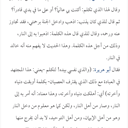
وقال لهذا الذي تكلم: أكنت بي عالماً؟ أو على ما في يدي قادراً؟
ثم قال للذي كان يذنب: اذهب وادخل الجنة برحمتي، فقد تجاوز
عنه ورحمه، وقال للذي قال هذه الكلمة: اذهبوا به إلى النار،
وذلك من أجل هذه الكلمة. وهذا الحديث لا يفهم منه أنه خالد
في النار.
فقال
أبو هريرة
: (والذي نفسي بيده! لتكلم -يعني: هذا المجتهد
في العبادة مع ذلك الذي يقترف العصيان- بكلمة أوبقت دنياه
وآخرته) أي: أهلكت دنياه وآخرته، وهذا معناه: أنه أمر به إلى
النار، وصار من أهل النار، ولكن كما هو معلوم من دخل النار
وهو من أهل الإيمان، ومن أهل التوحيد، لا بد أن يخرج منها