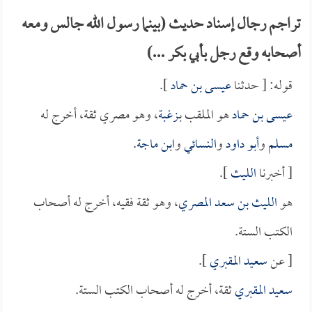
تراجم رجال إسناد حديث (بينما رسول الله جالس ومعه
أصحابه وقع رجل بأبي بكر ...)
قوله: [ حدثنا
عيسى بن حماد
].
عيسى بن حماد
هو الملقب بـ
زغبة
، وهو مصري ثقة، أخرج له
مسلم
و
أبو داود
و
النسائي
و
ابن ماجة
.
[ أخبرنا
الليث
].
هو
الليث بن سعد المصري
، وهو ثقة فقيه، أخرج له أصحاب
الكتب الستة.
[ عن
سعيد المقبري
].
سعيد المقبري
ثقة، أخرج له أصحاب الكتب الستة.