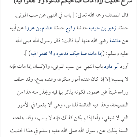
شرح حديث (إذا مات صاحبكم فدعوه ولا تقعوا فيه)
قال المصنف رحمه الله تعالى: [ باب في النهي عن سب الموتى.
حدثنا
زهير بن حرب
حدثنا
وكيع
حدثنا
هشام بن عروة
عن أبيه
عن
عائشة
رضي الله عنها أنها قالت: قال رسول الله صلى الله
عليه وسلم: (
إذا مات صاحبكم فدعوه ولا تقعوا فيه
) ].
أورد
أبو داود
باب النهي عن سب الموتى، والإنسان إذا مات فإنه
لا يسب؛ إلا إذا كان عنده أمور منكرة، وعنده بدع، وقد خلف
وراءه شيئاً غير محمود، فكونه يذكر بما فيه ويحذر منه هذا من
النصيحة، وهذا فيه الفائدة للناس، وهي ألا يقعوا في الأمور
التي لا تنبغي، وأما إذا لم يكن كذلك فإنه لا يسب، وقد جاءت
السنة بذلك عن رسول الله صلى الله عليه وسلم في هذا الحديث