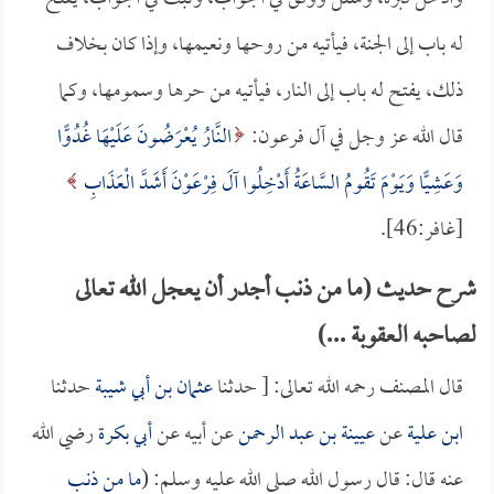
له باب إلى الجنة، فيأتيه من روحها ونعيمها، وإذا كان بخلاف
ذلك، يفتح له باب إلى النار، فيأتيه من حرها وسمومها، وكما
قال الله عز وجل في آل فرعون:
النَّارُ يُعْرَضُونَ عَلَيْهَا غُدُوًّا
وَعَشِيًّا وَيَوْمَ تَقُومُ السَّاعَةُ أَدْخِلُوا آلَ فِرْعَوْنَ أَشَدَّ الْعَذَابِ
[غافر:46].
شرح حديث (ما من ذنب أجدر أن يعجل الله تعالى
لصاحبه العقوبة ...)
قال المصنف رحمه الله تعالى: [ حدثنا
عثمان بن أبي شيبة
حدثنا
ابن علية
عن
عيينة بن عبد الرحمن
عن أبيه عن
أبي بكرة
رضي الله
عنه قال: قال رسول الله صلى الله عليه وسلم: (
ما من ذنب