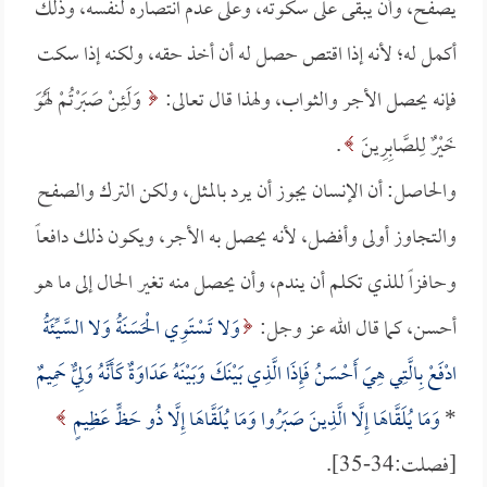
يصفح، وأن يبقى على سكوته، وعلى عدم انتصاره لنفسه، وذلك
أكمل له؛ لأنه إذا اقتص حصل له أن أخذ حقه، ولكنه إذا سكت
فإنه يحصل الأجر والثواب، ولهذا قال تعالى:
وَلَئِنْ صَبَرْتُمْ لَهُوَ
خَيْرٌ لِلصَّابِرِينَ
.
والحاصل: أن الإنسان يجوز أن يرد بالمثل، ولكن الترك والصفح
والتجاوز أولى وأفضل، لأنه يحصل به الأجر، ويكون ذلك دافعاً
وحافزاً للذي تكلم أن يندم، وأن يحصل منه تغير الحال إلى ما هو
أحسن، كما قال الله عز وجل:
وَلا تَسْتَوِي الْحَسَنَةُ وَلا السَّيِّئَةُ
ادْفَعْ بِالَّتِي هِيَ أَحْسَنُ فَإِذَا الَّذِي بَيْنَكَ وَبَيْنَهُ عَدَاوَةٌ كَأَنَّهُ وَلِيٌّ حَمِيمٌ
*
وَمَا يُلَقَّاهَا إِلَّا الَّذِينَ صَبَرُوا وَمَا يُلَقَّاهَا إِلَّا ذُو حَظٍّ عَظِيمٍ
[فصلت:34-35].