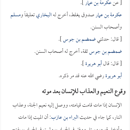
[ عن
عكرمة بن عمار
].
عكرمة بن عمار
صدوق يغلط، أخرج له
البخاري
تعليقاً و
مسلم
وأصحاب السنن.
[ قال: حدثني
ضمضم بن جوس
].
ضمضم بن جوس
ثقة، أخرج له أصحاب السنن.
[ قال: قال
أبو هريرة
].
أبو هريرة
رضي الله عنه قد مر ذكره.
وقوع النعيم والعذاب للإنسان بعد موته
الإنسان إذا مات قامت قيامته، ووصل إليه نعيم الجنة، وعذاب
النار، كما جاء في حديث
البراء بن عازب
: أن الميت إذا مات
وأدخل قبره، وسئل ووفق في الجواب، وثبت في الجواب، يفتح